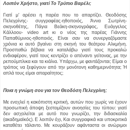
Λοιπόν Χρήστο, γιατί Το Τρύπιο Βαρέλι;
Γιατί μ’ αρέσει η παρέα που το απαρτίζει. Θεοδόσης
Πελεγρίνης- συγγραφέας-ηθοποιός, Άννα Σωτρίνη-
σκηνοθέτης, Πάγια Βεάκη-σκηνογράφος, Ευάγγελος
Κάλλοου- video art κι ο νέος της παρέας Γιάννης
Παπαθύμνιος-ηθοποιός. Είναι σαν να συνεργαζόμαστε
χρόνια κι αυτό βγαίνει στη σκηνή του θεάτρου Αλκμήνη.
Προσπαθώ βέβαια να καταλάβω γιατί τους προκαλώ
ενδιαφέρον, γιατί τους κεντρίζει ο απέναντι γείτονας, με την
ρεπούμπλικα και τα κιάλια. Υπάρχω, με φαντάζονται; Είμαι ο
τρόπος να ξεφύγουν από την μονότονη καθημερινότητα; Ή
απλά τους είμαι απαραίτητος;
Ποια η γνώμη σου για τον Θεοδόση Πελεγρίνη;
Με ενοχλεί η κακόπιστη κριτική, αυτών που χωρίς να έχουν
προσωπική άποψη ξεστομίζουν ανοησίες του τύπου: γιατί
δεν ασχολείται με αυτό που γνωρίζει, την διδασκαλία
(ακαδημαϊκός). Ε λοιπόν όχι, Και συγγραφικά και υποκριτικά
καταθέτει τάλαντο. Με κουράζουν αφάνταστα οι ανώριμοι