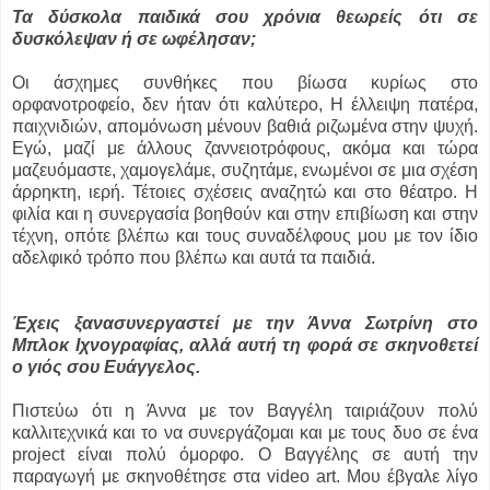
Τα δύσκολα παιδικά σου χρόνια θεωρείς ότι σε
δυσκόλεψαν ή σε ωφέλησαν;
Οι άσχημες συνθήκες που βίωσα κυρίως στο
ορφανοτροφείο, δεν ήταν ότι καλύτερο, Η έλλειψη πατέρα,
παιχνιδιών, απομόνωση μένουν βαθιά ριζωμένα στην ψυχή.
Εγώ, μαζί με άλλους ζαννειοτρόφους, ακόμα και τώρα
μαζευόμαστε, χαμογελάμε, συζητάμε, ενωμένοι σε μια σχέση
άρρηκτη, ιερή. Τέτοιες σχέσεις αναζητώ και στο θέατρο. Η
φιλία και η συνεργασία βοηθούν και στην επιβίωση και στην
τέχνη, οπότε βλέπω και τους συναδέλφους μου με τον ίδιο
αδελφικό τρόπο που βλέπω και αυτά τα παιδιά.
Έχεις ξανασυνεργαστεί με την Άννα Σωτρίνη στο
Μπλοκ Ιχνογραφίας, αλλά αυτή τη φορά σε σκηνοθετεί
ο γιός σου Ευάγγελος.
Πιστεύω ότι η Άννα με τον Βαγγέλη ταιριάζουν πολύ
καλλιτεχνικά και το να συνεργάζομαι και με τους δυο σε ένα
project είναι πολύ όμορφο. Ο Βαγγέλης σε αυτή την
παραγωγή με σκηνοθέτησε στα video art. Μου έβγαλε λίγο