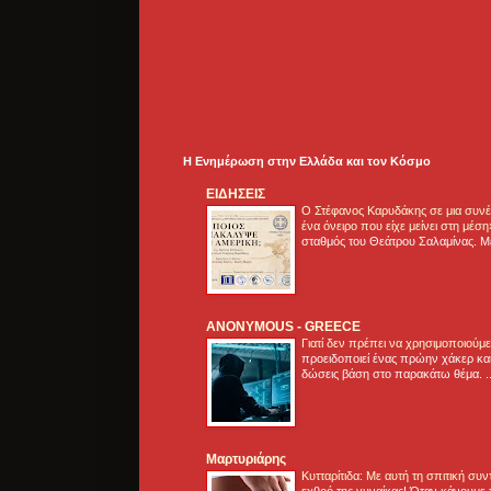
Η Ενημέρωση στην Ελλάδα και τoν Κόσμο
ΕΙΔΗΣΕΙΣ
Ο Στέφανος Καρυδάκης σε μια συνέν
ένα όνειρο που είχε μείνει στη μέσ
σταθμός του Θεάτρου Σαλαμίνας. Με
ANONYMOUS - GREECE
Γιατί δεν πρέπει να χρησιμοποιούμ
προειδοποιεί ένας πρώην χάκερ και
δώσεις βάση στο παρακάτω θέμα. .
Μαρτυριάρης
Κυτταρίτιδα: Με αυτή τη σπιτική συ
εχθρό της γυναίκας! Όταν κάνουμε 