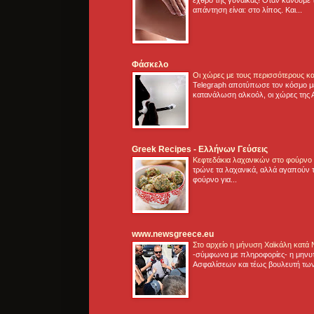
απάντηση είναι: στο λίπος. Και...
Φάσκελο
Οι χώρες με τους περισσότερους κα
Telegraph αποτύπωσε τον κόσμο μ
κατανάλωση αλκοόλ, οι χώρες της 
Greek Recipes - Ελλήνων Γεύσεις
Κεφτεδάκια λαχανικών στο φούρνο
τρώνε τα λαχανικά, αλλά αγαπούν τ
φούρνο για...
www.newsgreece.eu
Στο αρχείο η μήνυση Χαϊκάλη κατά
-σύμφωνα με πληροφορίες- η μηνυ
Ασφαλίσεων και τέως βουλευτή των