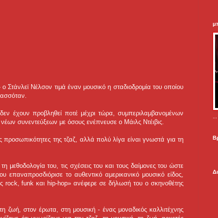
μ
l» ο Στάνλεϊ Νέλσον τιμά έναν μουσικό η σταδιοδρομία του οποίου
λασσόταν.
υ δεν έχουν προβληθεί ποτέ μέχρι τώρα, συμπεριλαμβανομένων
.
 νέων συνεντεύξεων με όσους ενέπνευσε ο Μάιλς Ντέιβις.
Β
ές προσωπικότητες της τζαζ, αλλά πολύ λίγα είναι γνωστά για τη
η μεθοδολογία του, τις σχέσεις του και τους δαίμονες του ώστε
Δ
υ επαναπροσδιόρισε το αυθεντικό αμερικανικό μουσικό είδος,
ης rock, funk και hip-hop» ανέφερε σε δήλωσή του ο σκηνοθέτης
η ζωή, στον έρωτα, στη μουσική - ένας μοναδικός καλλιτέχνης