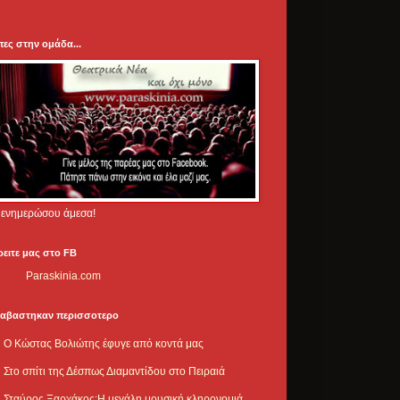
πες στην ομάδα...
.. ενημερώσου άμεσα!
ρειτε μας στο FB
Paraskinia.com
ιαβαστηκαν περισσοτερο
Ο Κώστας Βολιώτης έφυγε από κοντά μας
Στο σπίτι της Δέσπως Διαμαντίδου στο Πειραιά
Σταύρος Ξαρχάκος:Η μεγάλη μουσική κληρονομιά,