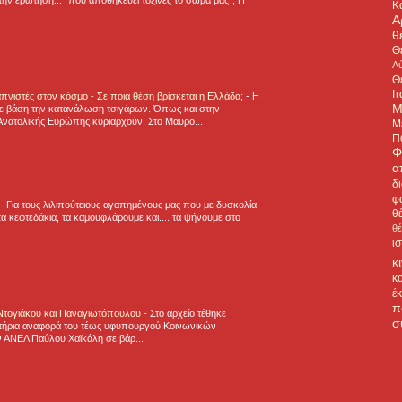
Κ
Α
θ
Θ
Λύ
Θ
Ιτ
πνιστές στον κόσμο - Σε ποια θέση βρίσκεται η Ελλάδα;
-
Η
Μ
ε βάση την κατανάλωση τσιγάρων. Όπως και στην
Ανατολικής Ευρώπης κυριαρχούν. Στο Μαυρο...
Μ
Π
Φ
α
δ
φ
-
Για τους λιλιπούτειους αγαπημένους μας που με δυσκολία
θ
α κεφτεδάκια, τα καμουφλάρουμε και.... τα ψήνουμε στο
θ
ι
κ
κ
έ
π
 Ντογιάκου και Παναγιωτόπουλου
-
Στο αρχείο τέθηκε
σ
τήρια αναφορά του τέως υφυπουργού Κοινωνικών
 ΑΝΕΛ Παύλου Χαϊκάλη σε βάρ...