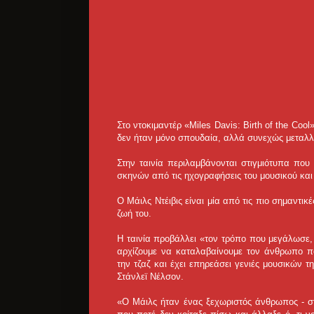
Στο ντοκιμαντέρ «Miles Davis: Birth of the Coo
δεν ήταν μόνο σπουδαία, αλλά συνεχώς μεταλ
Στην ταινία περιλαμβάνονται στιγμιότυπα πο
σκηνών από τις ηχογραφήσεις του μουσικού και
Ο Μάιλς Ντέιβις είναι μία από τις πιο σημαντικ
ζωή του.
Η ταινία προβάλλει «τον τρόπο που μεγάλωσε, τ
αρχίζουμε να καταλαβαίνουμε τον άνθρωπο πο
την τζαζ και έχει επηρεάσει γενιές μουσικών τ
Στάνλεϊ Νέλσον.
«Ο Μάιλς ήταν ένας ξεχωριστός άνθρωπος - στ