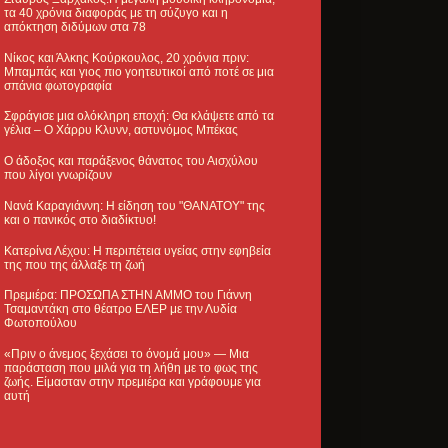
τα 40 χρόνια διαφοράς με τη σύζυγο και η
απόκτηση διδύμων στα 78
Νίκος και Άλκης Κούρκουλος, 20 χρόνια πριν:
Μπαμπάς και γιος πιο γοητευτικοί από ποτέ σε μια
σπάνια φωτογραφία
Σφράγισε μια ολόκληρη εποχή: Θα κλάψετε από τα
γέλια – Ο Χάρρυ Κλυνν, αστυνόμος Μπέκας
Ο άδοξος και παράξενος θάνατος του Αισχύλου
που λίγοι γνωρίζουν
Νανά Καραγιάννη: Η είδηση του "ΘΑΝΑΤΟΥ" της
και ο πανικός στο διαδίκτυο!
Κατερίνα Λέχου: Η περιπέτεια υγείας στην εφηβεία
της που της άλλαξε τη ζωή
Πρεμιέρα: ΠΡΟΣΩΠΑ ΣΤΗΝ ΑΜΜΟ του Γιάννη
Τσαμαντάκη στο θέατρο ΕΛΕΡ με την Λυδία
Φωτοπούλου
«Πριν ο άνεμος ξεχάσει το όνομά μου» — Μια
παράσταση που μιλά για τη λήθη με το φως της
ζωής. Είμασταν στην πρεμιέρα και γράφουμε για
αυτή