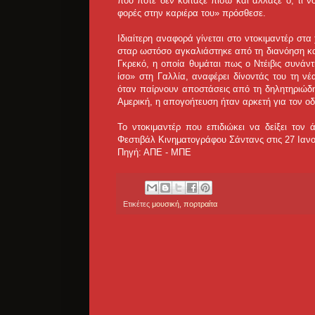
που ποτέ δεν κοίταξε πίσω και άλλαξε ό, τι νο
φορές στην καριέρα του» πρόσθεσε.
Ιδιαίτερη αναφορά γίνεται στο ντοκιμαντέρ στ
σταρ ωστόσο αγκαλιάστηκε από τη διανόηση και
Γκρεκό, η οποία θυμάται πως ο Ντέιβις συνάν
ίσο» στη Γαλλία, αναφέρει δίνοντάς του τη ν
όταν παίρνουν αποστάσεις από τη δηλητηριώδη
Αμερική, η απογοήτευση ήταν αρκετή για τον οδ
Το ντοκιμαντέρ που επιδιώκει να δείξει το
Φεστιβάλ Κινηματογράφου Σάντανς στις 27 Ιανο
Πηγή: ΑΠΕ - ΜΠΕ
Ετικέτες
μουσική
,
πορτραίτα