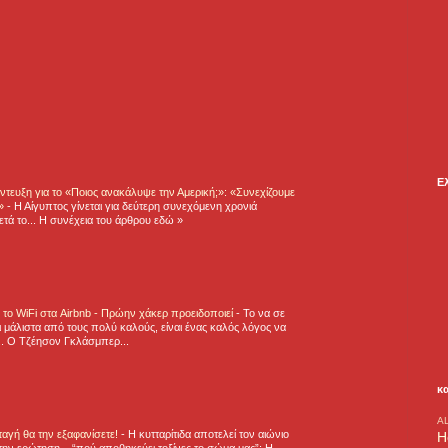
Ε
τευξη για το «Ποιος ανακάλυψε την Αμερική;»: «Συνεχίζουμε
η»
-
Η Αίγυπτος γίνεται για δεύτερη συνεχόμενη χρονιά
τά το... Η συνέχεια του άρθρου εδώ »
ε το WiFi στα Airbnb - Πρώην χάκερ προειδοποιεί
-
Το να σε
 μάλιστα από τους πολύ καλούς, είναι ένας καλός λόγος να
.. Ο Τζέησον Γκλάσμπερ...
κ
A
νταγή θα την εξαφανίσετε!
-
H κυτταρίτιδα αποτελεί τον αιώνιο
H
την ερώτηση... “πού αποθηκεύει τοξίνες το σώμα μας”; Η