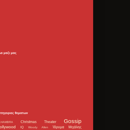
λα μαζι μας
ατηγοριες θεματων
Gossip
Christmas Theater
LHAMBRA
ollywood
Ίδρυμα Μιχάλης
IQ
Woody Allen