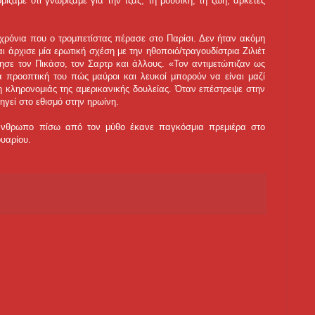
μίζαμε ότι γνωρίζαμε για την τζαζ, τη μουσική, τη ζωή, αρκετές
α χρόνια που ο τρομπετίστας πέρασε στο Παρίσι. Δεν ήταν ακόμη
 άρχισε μία ερωτική σχέση με την ηθοποιό/τραγουδίστρια Ζιλιέτ
τησε τον Πικάσο, τον Σαρτρ και άλλους. «Τον αντιμετώπιζαν ως
έα προοπτική του πώς μαύροι και λευκοί μπορούν να είναι μαζί
 κληρονομιάς της αμερικανικής δουλείας. Όταν επέστρεψε στην
ηγεί στο εθισμό στην ηρωίνη.
ν άνθρωπο πίσω από τον μύθο έκανε παγκόσμια πρεμιέρα στο
υαρίου.