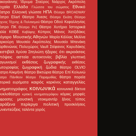
ακογιάννης
Ίδρυμα Σταύρος Νιάρχος
Ακρόπολη
ρχαία Ελλάδα
Εθνικό
Γλώσσα του σώματος
έατρο
ΗΠΑ
Ελληνική γλώσσα
Θέατρο BROADWAY
έατρο Eliart
Θέατρο Άνεσις
Θέατρο Εκάτη
Θέατρο
Θέατρο Οδού Κεφαλληνίας
χνος Τέχνης & Πολιτισμού
Ιστορικά
έατρο ΠΚ
Θέατρο Χυτήριο
Θέατρο Ρεξ
αλία
ΚΘΒΕ
Κύπρος
Μάνος Χατζιδάκις
Καβάφης
έγαρο Μουσικής Αθηνών
Μαρία Κάλλας
Μελίνα
ερκούρη
Μουσείο Ακρόπολης
Μουσείο Μπενάκη
αρθενώνας
Πολυχώρος Vault
Στέφανος Καρυδάκης
εστιβάλ
ήξερες ότι
ακροάσεις
Χρύσα Σπηλιώτη
πόψεις
αστεία
βιβλία
αυτοκτονίες
γλυπτική
εκθέσεις ζωγραφικής
ιαγωνισμοί
εκθέσεις
ζωγραφική
ζώδια
ωτογραφίας
θέατρο OLVIO
έατρο Αλκμήνη
θέατρο Βικτώρια
θέατρο Επί Κολωνώ
θέατρο πορεία
έατρο Πάνθεον
θέατρο Παραμυθίας
καιρός
καταγγελίες
στορικά ευρήματα
καρκίνος
κοινωνικά
ινηματογράφος
κοινωνικά δίκτυα
ουκλοθέατρο
κόμικς
μορφές
κριτική κινηματογράφου
μουσική
κφρασης
ντοκιμαντέρ
ξένος τύπος
αράξενα
περίεργα
πολιτική
προσκλήσεις
υνεντεύξεις
ταλέντα
χορός