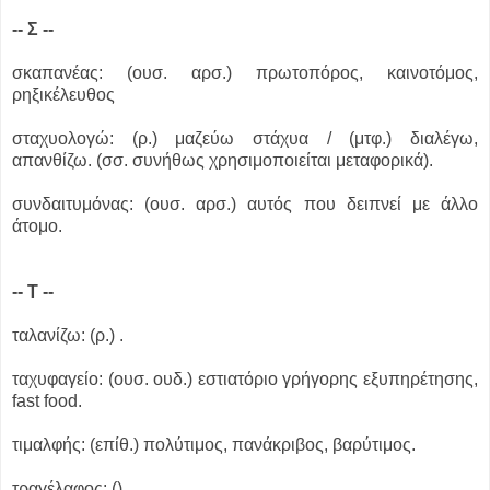
-- Σ --
σκαπανέας: (ουσ. αρσ.) πρωτοπόρος, καινοτόμος,
ρηξικέλευθος
σταχυολογώ: (ρ.) μαζεύω στάχυα / (μτφ.) διαλέγω,
απανθίζω. (σσ. συνήθως χρησιμοποιείται μεταφορικά).
συνδαιτυμόνας: (ουσ. αρσ.) αυτός που δειπνεί με άλλο
άτομο.
-- Τ --
ταλανίζω: (ρ.) .
ταχυφαγείο: (ουσ. ουδ.) εστιατόριο γρήγορης εξυπηρέτησης,
fast food.
τιμαλφής: (επίθ.) πολύτιμος, πανάκριβος, βαρύτιμος.
τραγέλαφος: () .