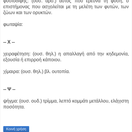
φυσιοδίφης: (ουσ. αρσ.) αυτός που ερευνά τη φύση, ο
επιστήμονας που ασχολείται με τη μελέτη των φυτών, των
ζώων και των ορυκτών.
φωταψία:
-- Χ --
χειραφέτηση: (ουσ. θηλ.) η απαλλαγή από την κηδεμονία,
εξουσία ή επιρροή κάποιου.
χίμαιρα: (ουσ. θηλ.) βλ. ουτοπία.
-- Ψ --
ψήγμα: (ουσ. ουδ.) τρίμμα, λεπτό κομμάτι μετάλλου, ελάχιστη
ποσότητα.
Κοινή χρήση