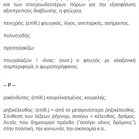
και των στοιχειωδεστέρων πόρων για την εξασφάλιση
αξιοπρεπούς διαβίωσης. η φτώχεια.
πενιχρός: (επίθ.) φτωχικός, λίγος, ανεπαρκής, ασήμαντος.
πολυσχιδής:
προπηλακίζω:
πτωχαλαζών / -όνας: (ουσ.) ο φτωχός με αλαζονική
συμπεριφορά, ο ψωροπερήφανος
-- Ρ --
ρακένδυτος: (επίθ.) κουρελιασμένος, κουρελής.
ρηξικέλευθος: (επίθ.) < από το μεταγενέστερο ῥηξικέλευθος.
Σύνθεση των λέξεων ῥήγνυμι, ανοίγω + κέλευθος, δρόμος.
Αυτός που δημιουργεί πρόοδο ("ανοίγει νέους δρόμους")
στην πολιτική, την κοινωνία, την οικονομία κ.α..