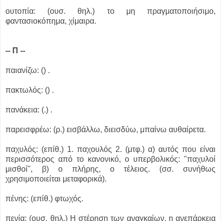
ουτοπία: (ουσ. θηλ.) το μη πραγματοποιήσιμο,
φαντασιοκόπημα, χίμαιρα.
-- Π --
παιανίζω: () .
πακτωλός: () .
πανάκεια: (.) .
παρεισφρέω: (ρ.) εισβάλλω, διεισδύω, μπαίνω αυθαίρετα.
παχυλός: (επίθ.) 1. παχουλός 2. (μτφ.) α) αυτός που είναι
περισσότερος από το κανονικό, ο υπερβολικός: "παχυλοί
μισθοί", β) ο πλήρης, ο τέλειος. (σσ. συνήθως
χρησιμοποιείται μεταφορικά).
πένης: (επίθ.) φτωχός.
πενία: (ουσ. θηλ.) Η στέρηση των αναγκαίων, η ανεπάρκεια