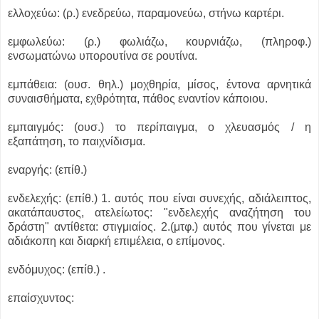
ελλοχεύω: (ρ.) ενεδρεύω, παραμονεύω, στήνω καρτέρι.
εμφωλεύω: (ρ.) φωλιάζω, κουρνιάζω, (πληροφ.)
ενσωματώνω υπορουτίνα σε ρουτίνα.
εμπάθεια: (ουσ. θηλ.) μοχθηρία, μίσος, έντονα αρνητικά
συναισθήματα, εχθρότητα, πάθος εναντίον κάποιου.
εμπαιγμός: (ουσ.) το περίπαιγμα, ο χλευασμός / η
εξαπάτηση, το παιχνίδισμα.
εναργής: (επίθ.)
ενδελεχής: (επίθ.) 1. αυτός που είναι συνεχής, αδιάλειπτος,
ακατάπαυστος, ατελείωτος: "ενδελεχής αναζήτηση του
δράστη" αντίθετα: στιγμιαίος. 2.(μτφ.) αυτός που γίνεται με
αδιάκοπη και διαρκή επιμέλεια, ο επίμονος.
ενδόμυχος: (επίθ.) .
επαίσχυντος: