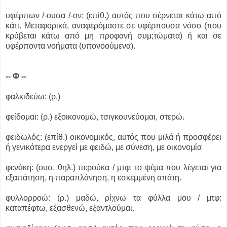
υφέρπων /-ουσα /-ον: (επίθ.) αυτός που σέρνεται κάτω από
κάτι. Μεταφορικά, αναφερόμαστε σε υφέρπουσα νόσο (που
κρύβεται κάτω από μη προφανή συμ;τώματα) ή και σε
υφέρποντα νοήματα (υπονοούμενα).
-- Φ --
φαλκιδεύω: (ρ.)
φείδομαι: (ρ.) εξοικονομώ, τσιγκουνεύομαι, στερώ.
φειδωλός: (επίθ.) οικονομικός, αυτός που μιλά ή προσφέρει
ή γενικότερα ενεργεί με φειδώ, με σύνεση, με οικονομία
φενάκη: (ουσ. θηλ.) περούκα / μτφ: το ψέμα που λέγεται για
εξαπάτηση, η παραπλάνηση, η εσκεμμένη απάτη.
φυλλορροώ: (ρ.) μαδώ, ρίχνω τα φύλλα μου / μτφ:
καταπέφτω, εξασθενώ, εξαντλούμαι.