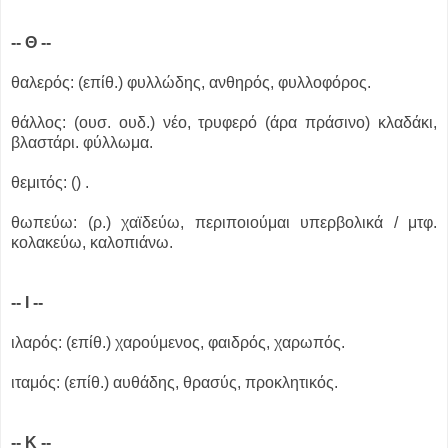
-- Θ --
θαλερός: (επίθ.) φυλλώδης, ανθηρός, φυλλοφόρος.
θάλλος: (ουσ. ουδ.) νέο, τρυφερό (άρα πράσινο) κλαδάκι,
βλαστάρι. φύλλωμα.
θεμιτός: () .
θωπεύω: (ρ.) χαϊδεύω, περιποιούμαι υπερβολικά / μτφ.
κολακεύω, καλοπιάνω.
-- Ι --
ιλαρός: (επίθ.) χαρούμενος, φαιδρός, χαρωπός.
ιταμός: (επίθ.) αυθάδης, θρασύς, προκλητικός.
-- Κ --