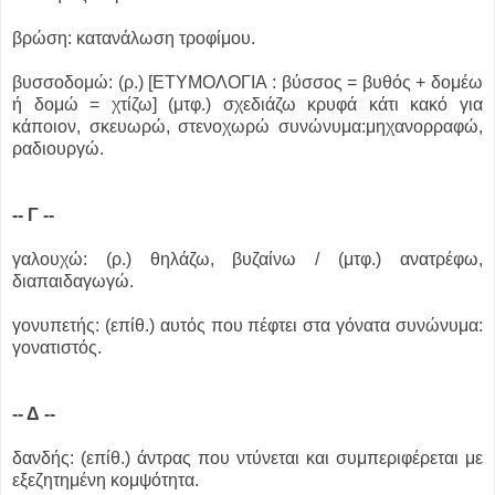
βρώση: κατανάλωση τροφίμου.
βυσσοδομώ: (ρ.) [ΕΤΥΜΟΛΟΓΙΑ : βύσσος = βυθός + δομέω
ή δομώ = χτίζω] (μτφ.) σχεδιάζω κρυφά κάτι κακό για
κάποιον, σκευωρώ, στενοχωρώ συνώνυμα:μηχανορραφώ,
ραδιουργώ.
-- Γ --
γαλουχώ: (ρ.) θηλάζω, βυζαίνω / (μτφ.) ανατρέφω,
διαπαιδαγωγώ.
γονυπετής: (επίθ.) αυτός που πέφτει στα γόνατα συνώνυμα:
γονατιστός.
-- Δ --
δανδής: (επίθ.) άντρας που ντύνεται και συμπεριφέρεται με
εξεζητημένη κομψότητα.