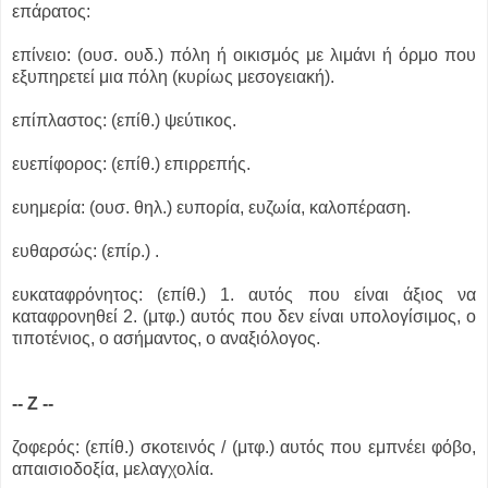
επάρατος:
επίνειο: (ουσ. ουδ.) πόλη ή οικισμός με λιμάνι ή όρμο που
εξυπηρετεί μια πόλη (κυρίως μεσογειακή).
επίπλαστος: (επίθ.) ψεύτικος.
ευεπίφορος: (επίθ.) επιρρεπής.
ευημερία: (ουσ. θηλ.) ευπορία, ευζωία, καλοπέραση.
ευθαρσώς: (επίρ.) .
ευκαταφρόνητος: (επίθ.) 1. αυτός που είναι άξιος να
καταφρονηθεί 2. (μτφ.) αυτός που δεν είναι υπολογίσιμος, ο
τιποτένιος, ο ασήμαντος, ο αναξιόλογος.
-- Ζ --
ζοφερός: (επίθ.) σκοτεινός / (μτφ.) αυτός που εμπνέει φόβο,
απαισιοδοξία, μελαγχολία.