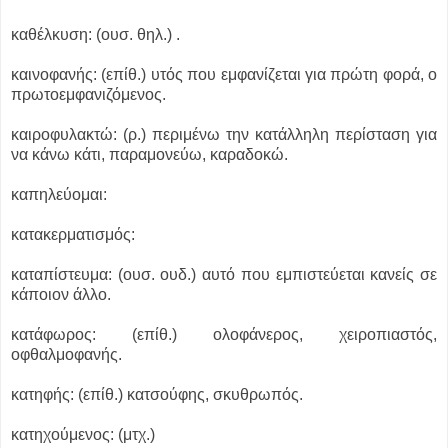
καθέλκυση: (ουσ. θηλ.) .
καινοφανής: (επίθ.) υτός που εμφανίζεται για πρώτη φορά, ο
πρωτοεμφανιζόμενος.
καιροφυλακτώ: (ρ.) περιμένω την κατάλληλη περίσταση για
να κάνω κάτι, παραμονεύω, καραδοκώ.
καπηλεύομαι:
κατακερματισμός:
καταπίστευμα: (ουσ. ουδ.) αυτό που εμπιστεύεται κανείς σε
κάποιον άλλο.
κατάφωρος: (επίθ.) ολοφάνερος, χειροπιαστός,
οφθαλμοφανής.
κατηφής: (επίθ.) κατσούφης, σκυθρωπός.
κατηχούμενος: (μτχ.)