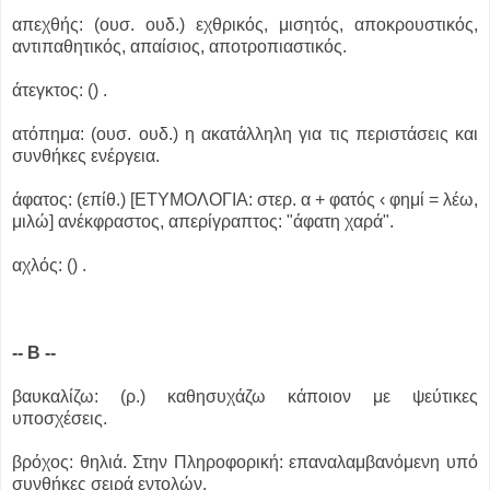
απεχθής: (ουσ. ουδ.) εχθρικός, μισητός, αποκρουστικός,
αντιπαθητικός, απαίσιος, αποτροπιαστικός.
άτεγκτος: () .
ατόπημα: (ουσ. ουδ.) η ακατάλληλη για τις περιστάσεις και
συνθήκες ενέργεια.
άφατος: (επίθ.) [ΕΤΥΜΟΛΟΓΙΑ: στερ. α + φατός ‹ φημί = λέω,
μιλώ] ανέκφραστος, απερίγραπτος: "άφατη χαρά".
αχλός: () .
-- Β --
βαυκαλίζω: (ρ.) καθησυχάζω κάποιον με ψεύτικες
υποσχέσεις.
βρόχος: θηλιά. Στην Πληροφορική: επαναλαμβανόμενη υπό
συνθήκες σειρά εντολών.