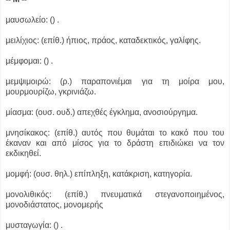
μαυσωλείο: () .
μειλίχιος: (επίθ.) ήπιος, πράος, καταδεκτικός, γαλίφης.
μέμφομαι: () .
μεμψιμοιρώ: (ρ.) παραπονιέμαι για τη μοίρα μου,
μουρμουρίζω, γκρινιάζω.
μίασμα: (ουσ. ουδ.) απεχθές έγκλημα, ανοσιούργημα.
μνησίκακος: (επίθ.) αυτός που θυμάται το κακό που του
έκαναν και από μίσος για το δράστη επιδιώκει να τον
εκδικηθεί.
μομφή: (ουσ. θηλ.) επίπληξη, κατάκριση, κατηγορία.
μονολιθικός: (επίθ.) πνευματικά στεγανοποιημένος,
μονοδιάστατος, μονομερής
μυσταγωγία: () .