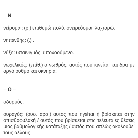
-- Ν --
νείρομαι: (ρ.) επιθυμώ πολύ, ονειρεύομαι, λαχταρώ.
νηπενθής: (.) .
νύξη: υπαινιγμός, υπονοούμενο.
νωχελικός: (επίθ.) ο νωθρός, αυτός που κινείται και δρα με
αργό ρυθμό και οκνηρία.
-- Ο --
οδυρμός:
ουραγός: (ουσ. αρσ.) αυτός που ηγείται ή βρίσκεται στην
οπισθοφυλακή / αυτός που βρίσκεται στις τελευταίες θέσεις
μιας βαθμολογικής κατάταξης / αυτός που απλώς ακολουθεί
τους άλλους.