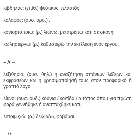
κίβδηλος: (επίθ.) ψεύτικος, πλαστός.
κόλαφος: (ουσ. αρσ.) .
κονιορτοποιώ: (ρ.) λιώνω, μετατρέπω κάτι σε σκόνη.
κωλησιεργώ: (ρ.) καθυστερώ την εκτέλεση ενός έργου.
-- Λ --
λεξιθηρία: (ουσ. θηλ.) η αναζήτηση σπάνιων λέξεων και
εκφράσεων και η χρησιμοποίησή τους στον προφορικό ή
γραπτό λόγο.
λίκνο: (ουσ. ουδ.) κούνια / κοιτίδα / ο τόπος όπου για πρώτη
φορά γεννήθηκε ή αναπτύχθηκε κάτι.
λιποψυχώ: (ρ.) δειλιάζω, φοβάμαι.
-- Μ --