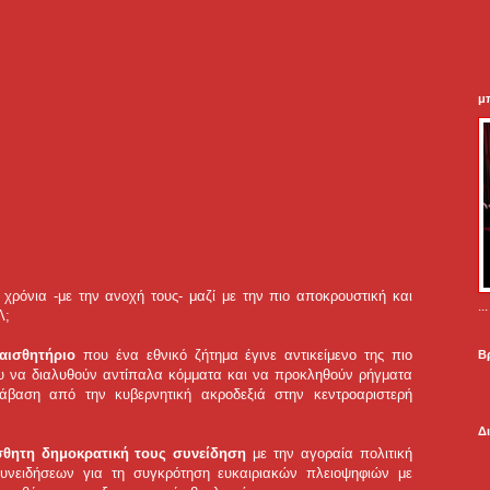
μ
ρόνια -με την ανοχή τους- μαζί με την πιο αποκρουστική και
.
ΕΛ;
 αισθητήριο
που ένα εθνικό ζήτημα έγινε αντικείμενο της πιο
Β
ου να διαλυθούν αντίπαλα κόμματα και να προκληθούν ρήγματα
τάβαση από την κυβερνητική ακροδεξιά στην κεντροαριστερή
Δ
ίσθητη δημοκρατική τους συνείδηση
με την αγοραία πολιτική
υνειδήσεων για τη συγκρότηση ευκαιριακών πλειοψηφιών με