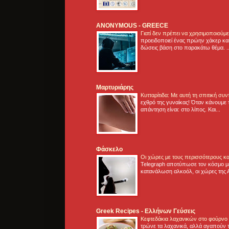
ANONYMOUS - GREECE
Γιατί δεν πρέπει να χρησιμοποιούμ
προειδοποιεί ένας πρώην χάκερ και
δώσεις βάση στο παρακάτω θέμα. .
Μαρτυριάρης
Κυτταρίτιδα: Με αυτή τη σπιτική συ
εχθρό της γυναίκας! Όταν κάνουμε 
απάντηση είναι: στο λίπος. Και...
Φάσκελο
Οι χώρες με τους περισσότερους κα
Telegraph αποτύπωσε τον κόσμο μ
κατανάλωση αλκοόλ, οι χώρες της 
Greek Recipes - Ελλήνων Γεύσεις
Κεφτεδάκια λαχανικών στο φούρνο
τρώνε τα λαχανικά, αλλά αγαπούν τ