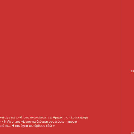
Ε
τευξη για το «Ποιος ανακάλυψε την Αμερική;»: «Συνεχίζουμε
η»
-
Η Αίγυπτος γίνεται για δεύτερη συνεχόμενη χρονιά
τά το... Η συνέχεια του άρθρου εδώ »
κ