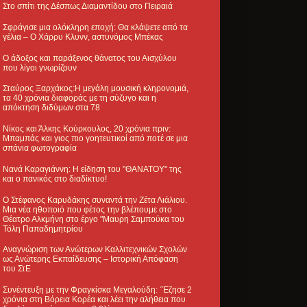
Στο σπίτι της Δέσπως Διαμαντίδου στο Πειραιά
Σφράγισε μια ολόκληρη εποχή: Θα κλάψετε από τα
γέλια – Ο Χάρρυ Κλυνν, αστυνόμος Μπέκας
Ο άδοξος και παράξενος θάνατος του Αισχύλου
που λίγοι γνωρίζουν
Σταύρος Ξαρχάκος:Η μεγάλη μουσική κληρονομιά,
τα 40 χρόνια διαφοράς με τη σύζυγο και η
απόκτηση διδύμων στα 78
Νίκος και Άλκης Κούρκουλος, 20 χρόνια πριν:
Μπαμπάς και γιος πιο γοητευτικοί από ποτέ σε μια
σπάνια φωτογραφία
Νανά Καραγιάννη: Η είδηση του "ΘΑΝΑΤΟΥ" της
και ο πανικός στο διαδίκτυο!
Ο Στέφανος Καρυδάκης συναντά την Ζέτα Λιάλιου.
Μια νέα ηθοποιό που φέτος την βλέπουμε στο
Θέατρο Αλκμήνη στο έργο "Μαυρη Σαμπούκα του
Τόλη Παπαδημητρίου
Αναγνώριση των Ανώτερων Καλλιτεχνικών Σχολών
ως Ανώτερης Εκπαίδευσης – Ιστορική Απόφαση
του ΣτΕ
Συνέντευξη με την Φραγκίσκα Μεγαλούδη: ΄Έζησε 2
χρόνια στη Βόρεια Κορέα και λέει την αλήθεια που