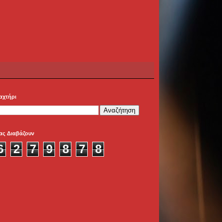
αχτήρι
ας Διαβάζουν
6
2
7
9
8
7
8