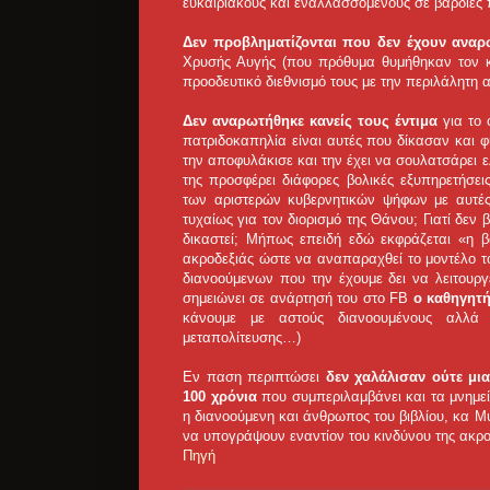
ευκαιριακούς και εναλλασσόμενους σε βάρδιες 
Δεν προβληματίζονται που δεν έχουν αναρ
Χρυσής Αυγής (που πρόθυμα θυμήθηκαν τον κ
προοδευτικό διεθνισμό τους με την περιλάλητη αν
Δεν αναρωτήθηκε κανείς τους έντιμα
για το 
πατριδοκαπηλία είναι αυτές που δίκασαν και 
την αποφυλάκισε και την έχει να σουλατσάρει ε
της προσφέρει διάφορες βολικές εξυπηρετήσε
των αριστερών κυβερνητικών ψήφων με αυτές
τυχαίως για τον διορισμό της Θάνου; Γιατί δεν
δικαστεί; Μήπως επειδή εδώ εκφράζεται «η β
ακροδεξιάς ώστε να αναπαραχθεί το μοντέλο τ
διανοούμενων που την έχουμε δει να λειτουρ
σημειώνει σε ανάρτησή του στο FB
ο καθηγητ
κάνουμε με αστούς διανοουμένους αλλά μ
μεταπολίτευσης…)
Εν παση περιπτώσει
δεν χαλάλισαν ούτε μι
100 χρόνια
που συμπεριλαμβάνει και τα μνημεί
η διανοούμενη και άνθρωπος του βιβλίου, κα 
να υπογράψουν εναντίον του κινδύνου της ακρ
Πηγή