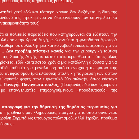
προθύμους και εξυπηρετικούς βουλευτές;
ωτηθεί
γιατί εδώ και τέσσερα χρόνια δεν διεξάγεται η δίκη της
ίνδυνό της, προκειμένου να διατρανώσουν τον επαγγελματικό
τικειμενικότητά τους).
ότι οι πολιτικές παρατάξεις που κατηγορούνται ότι εξάπτουν την
φυλάκισαν την Χρυσή Αυγή, ενώ αντίθετα η φωτοδότρα Αριστερά
λεύθερη σε συλλαλητήρια και κοινοβουλευτικές επιτροπές για να
ις…
Δεν προβληματίστηκε κανείς
για την χειρουργική ταύτιση
 της Χρυσής Αυγής σε κάποια ιδιαιτέρα θέματα - όπως όλως
 βρίσκεται εδώ και τέσσερα χρόνια μια κατάλληλη αίθουσα για να
αθιά επιθυμία για μεγαλύτερη ακόμα ενίσχυση της φασιστικής
ου αντιφασισμού (μια κλασσική σταλινική παγίδευση των αστών
γεί αρκετές φορές στον ευρωπαϊκό 20ο αιώνα)», όπως εύστοχα
ής Παναγής Παναγιωτόπουλος
; (Προφανώς εδώ δεν έχουμε να
ε επαγγελματίες επιχορηγούμενους «προοδευτικούς» της
α υπογραφή για την δήμευση της δημόσιας περιουσίας για
α της εθνικής μας κληρονομιάς, πράγμα για το οποίο συναίνεσε
Μυρσίνη Ζορμπά ως υπουργός πολιτισμού, αλλά έτρεξαν πρόθυμα
οδεξιάς…