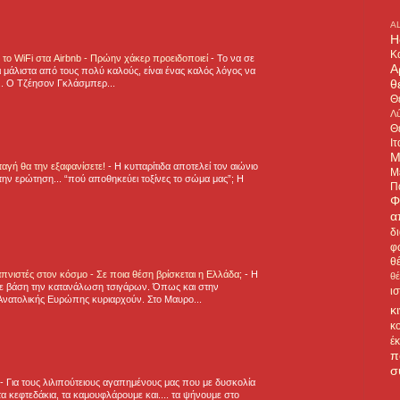
A
H
Κ
ε το WiFi στα Airbnb - Πρώην χάκερ προειδοποιεί
-
Το να σε
Α
 μάλιστα από τους πολύ καλούς, είναι ένας καλός λόγος να
θ
.. Ο Τζέησον Γκλάσμπερ...
Θ
Λύ
Θ
Ιτ
Μ
νταγή θα την εξαφανίσετε!
-
H κυτταρίτιδα αποτελεί τον αιώνιο
Μ
την ερώτηση... “πού αποθηκεύει τοξίνες το σώμα μας”; Η
Π
Φ
α
δ
φ
θ
πνιστές στον κόσμο - Σε ποια θέση βρίσκεται η Ελλάδα;
-
Η
θ
ε βάση την κατανάλωση τσιγάρων. Όπως και στην
ι
Ανατολικής Ευρώπης κυριαρχούν. Στο Μαυρο...
κ
κ
έ
π
σ
-
Για τους λιλιπούτειους αγαπημένους μας που με δυσκολία
α κεφτεδάκια, τα καμουφλάρουμε και.... τα ψήνουμε στο