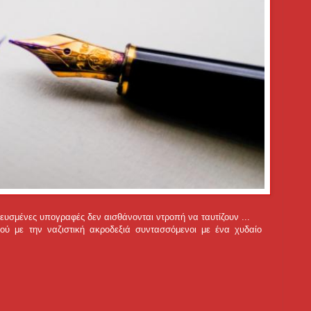
νευσμένες υπογραφές δεν αισθάνονται ντροπή να ταυτίζουν ...
αού με την ναζιστική ακροδεξιά συντασσόμενοι με ένα χυδαίο