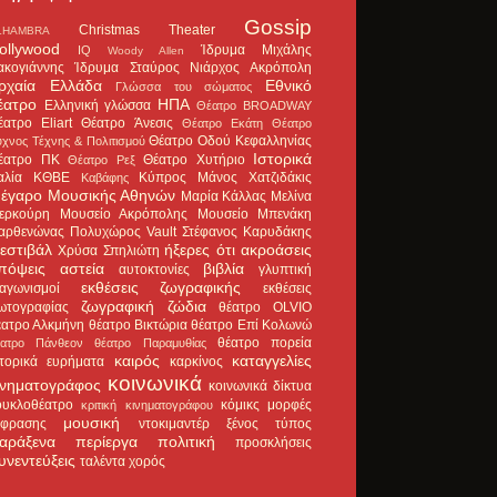
Gossip
Christmas Theater
LHAMBRA
ollywood
Ίδρυμα Μιχάλης
IQ
Woody Allen
ακογιάννης
Ίδρυμα Σταύρος Νιάρχος
Ακρόπολη
ρχαία Ελλάδα
Εθνικό
Γλώσσα του σώματος
έατρο
ΗΠΑ
Ελληνική γλώσσα
Θέατρο BROADWAY
έατρο Eliart
Θέατρο Άνεσις
Θέατρο Εκάτη
Θέατρο
Θέατρο Οδού Κεφαλληνίας
χνος Τέχνης & Πολιτισμού
Ιστορικά
έατρο ΠΚ
Θέατρο Χυτήριο
Θέατρο Ρεξ
αλία
ΚΘΒΕ
Κύπρος
Μάνος Χατζιδάκις
Καβάφης
έγαρο Μουσικής Αθηνών
Μαρία Κάλλας
Μελίνα
ερκούρη
Μουσείο Ακρόπολης
Μουσείο Μπενάκη
αρθενώνας
Πολυχώρος Vault
Στέφανος Καρυδάκης
εστιβάλ
ήξερες ότι
ακροάσεις
Χρύσα Σπηλιώτη
πόψεις
αστεία
βιβλία
αυτοκτονίες
γλυπτική
εκθέσεις ζωγραφικής
ιαγωνισμοί
εκθέσεις
ζωγραφική
ζώδια
ωτογραφίας
θέατρο OLVIO
έατρο Αλκμήνη
θέατρο Βικτώρια
θέατρο Επί Κολωνώ
θέατρο πορεία
έατρο Πάνθεον
θέατρο Παραμυθίας
καιρός
καταγγελίες
στορικά ευρήματα
καρκίνος
κοινωνικά
ινηματογράφος
κοινωνικά δίκτυα
ουκλοθέατρο
κόμικς
μορφές
κριτική κινηματογράφου
μουσική
κφρασης
ντοκιμαντέρ
ξένος τύπος
αράξενα
περίεργα
πολιτική
προσκλήσεις
υνεντεύξεις
ταλέντα
χορός