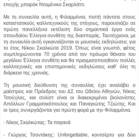
εποχής μπαρόκ Ντομένικο Σκαρλάττι.
Με τη συναυλία αυτή, η Φιλαρμόνια, πιστή πάντοτε στους
καταστατικούς
καλλιτεχνικούς της στόχους, παρουσιάζει σε
πρώτη πανελλήνια εκτέλεση δύο
σημαντικά έργα ενός
σπουδαίου Έλληνα συνθέτη της διασποράς. Ταυτόχρονα,
με
τη συναυλία αυτή εγκαινιάζονται οι μουσικές εκδηλώσεις για
το έτος
Νίκου Σκαλκώτα 2019. Όπως είναι γνωστό, φέτος
συμπληρώνονται 70 χρόνια
από τον πρόωρο θάνατο του
μεγάλου Έλληνα συνθέτη και θα πραγματοποιηθούν
πολλές
καλλιτεχνικές και επιστημονικές εκδηλώσεις καθ’ όλη τη
διάρκεια
της χρονιάς.
Τη μουσική διεύθυνση της συναυλίας έχει αναλάβει ο
μαέστρος και Πρόεδρος
του ΔΣ του Ωδείου Αθηνών, Νίκος
Τσούχλος, και σολίστ είναι οι
διακεκριμένοι βιολονίστες
Απόλλων Γραμματικόπουλος και Παναγιώτης
Τζιώτης. Και
οι τρεις συνεργάζονται για πρώτη φορά με την Φιλαρμόνια.
- Νίκος Σκαλκώτας: Τα παγανά
- Γιώργος Τσοντάκης: Unforgettable, κοντσέρτο για δύο