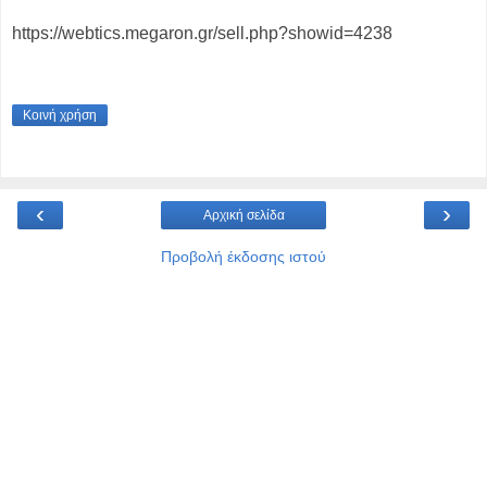
https://webtics.megaron.gr/sell.php?showid=4238
Κοινή χρήση
‹
›
Αρχική σελίδα
Προβολή έκδοσης ιστού