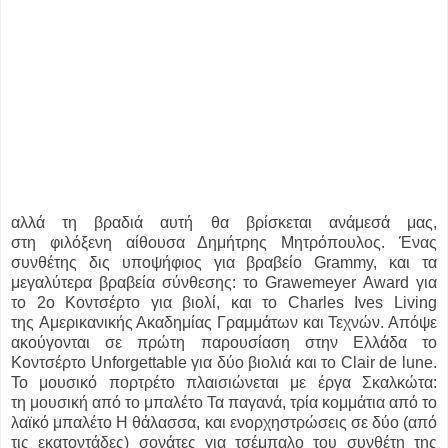
αλλά τη βραδιά αυτή θα βρίσκεται ανάμεσά μας,
στη
φιλόξενη αίθουσα Δημήτρης Μητρόπουλος. Ένας
συνθέτης δις υποψήφιος για
βραβείο Grammy, και τα
μεγαλύτερα βραβεία σύνθεσης: το Grawemeyer Αward
για
το 2ο Κοντσέρτο για βιολί, και το Charles Ives Living
της
Αμερικανικής Ακαδημίας Γραμμάτων και Τεχνών. Απόψε
ακούγονται σε πρώτη
παρουσίαση στην Ελλάδα το
Κoντσέρτο Unforgettable για δύο βιολιά και το
Clair de lune.
Το μουσικό πορτρέτο πλαισιώνεται με έργα Σκαλκώτα:
τη
μουσική από το μπαλέτο Τα παγανά, τρία κομμάτια από το
λαϊκό μπαλέτο Η
θάλασσα, και ενορχηστρώσεις σε δύο (από
τις εκατοντάδες) σονάτες για
τσέμπαλο του συνθέτη της