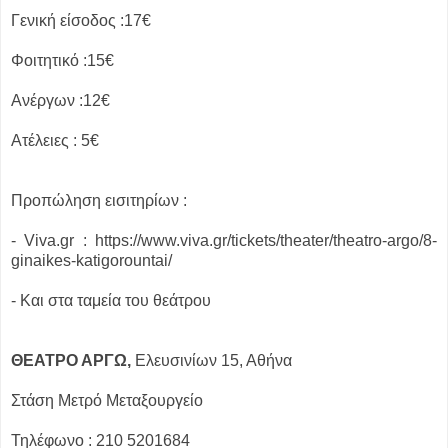
Γενική είσοδος :17€
Φοιτητικό :15€
Ανέργων :12€
Ατέλειες : 5€
Προπώληση εισιτηρίων :
- Viva.gr : https://www.viva.gr/tickets/theater/theatro-argo/8-
ginaikes-katigorountai/
- Και στα ταμεία του θεάτρου
ΘΕΑΤΡΟ ΑΡΓΩ,
Ελευσινίων 15, Αθήνα
Στάση Μετρό Μεταξουργείο
Τηλέφωνο : 210 5201684