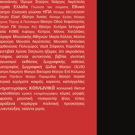
ακογιάννης
Ίδρυμα Σταύρος Νιάρχος
Ακρόπολη
ρχαία Ελλάδα
Εθνικό
Γλώσσα του σώματος
έατρο
ΗΠΑ
Ελληνική γλώσσα
Θέατρο BROADWAY
έατρο Eliart
Θέατρο Άνεσις
Θέατρο Εκάτη
Θέατρο
Θέατρο Οδού Κεφαλληνίας
χνος Τέχνης & Πολιτισμού
Ιστορικά
έατρο ΠΚ
Θέατρο Χυτήριο
Θέατρο Ρεξ
αλία
ΚΘΒΕ
Κύπρος
Μάνος Χατζιδάκις
Καβάφης
έγαρο Μουσικής Αθηνών
Μαρία Κάλλας
Μελίνα
ερκούρη
Μουσείο Ακρόπολης
Μουσείο Μπενάκη
αρθενώνας
Πολυχώρος Vault
Στέφανος Καρυδάκης
εστιβάλ
ήξερες ότι
ακροάσεις
Χρύσα Σπηλιώτη
πόψεις
αστεία
βιβλία
αυτοκτονίες
γλυπτική
εκθέσεις ζωγραφικής
ιαγωνισμοί
εκθέσεις
ζωγραφική
ζώδια
ωτογραφίας
θέατρο OLVIO
έατρο Αλκμήνη
θέατρο Βικτώρια
θέατρο Επί Κολωνώ
θέατρο πορεία
έατρο Πάνθεον
θέατρο Παραμυθίας
καιρός
καταγγελίες
στορικά ευρήματα
καρκίνος
κοινωνικά
ινηματογράφος
κοινωνικά δίκτυα
ουκλοθέατρο
κόμικς
μορφές
κριτική κινηματογράφου
μουσική
κφρασης
ντοκιμαντέρ
ξένος τύπος
αράξενα
περίεργα
πολιτική
προσκλήσεις
υνεντεύξεις
ταλέντα
χορός