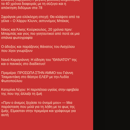
τα 40 χρόνια διαφοράς με τη σύζυγο και η
απόκτηση διδύμων στα 78
Σφράγισε μια ολόκληρη εποχή: Θα κλάψετε από τα
γέλια – Ο Χάρρυ Κλυνν, αστυνόμος Μπέκας
Νίκος και Άλκης Κούρκουλος, 20 χρόνια πριν:
Μπαμπάς και γιος πιο γοητευτικοί από ποτέ σε μια
σπάνια φωτογραφία
Ο άδοξος και παράξενος θάνατος του Αισχύλου
που λίγοι γνωρίζουν
Νανά Καραγιάννη: Η είδηση του "ΘΑΝΑΤΟΥ" της
και ο πανικός στο διαδίκτυο!
Πρεμιέρα: ΠΡΟΣΩΠΑ ΣΤΗΝ ΑΜΜΟ του Γιάννη
Τσαμαντάκη στο θέατρο ΕΛΕΡ με την Λυδία
Φωτοπούλου
Κατερίνα Λέχου: Η περιπέτεια υγείας στην εφηβεία
της που της άλλαξε τη ζωή
«Πριν ο άνεμος ξεχάσει το όνομά μου» — Μια
παράσταση που μιλά για τη λήθη με το φως της
ζωής. Είμασταν στην πρεμιέρα και γράφουμε για
αυτή