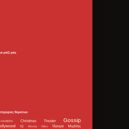
λα μαζι μας
ατηγοριες θεματων
Gossip
Christmas Theater
LHAMBRA
ollywood
Ίδρυμα Μιχάλης
IQ
Woody Allen