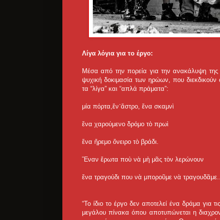
Λίγα λόγια για το έργο:
Μέσα από την πορεία για την ανακάλυψη της α
ψυχική δοκιμασία των ηρώων, που διεκδικούν 
τα “λίγα” και “απλά πράματα”:
μία πόρτα,ἕν᾿ἄστρο, ἕνα σκαμνὶ
ἕνα χαρούμενο δρόμο τὸ πρωὶ
ἕνα ἤρεμο ὄνειρο τὸ βράδι.
Ἕναν ἔρωτα ποὺ νὰ μὴ μᾶς τὸν λερώνουν
ἕνα τραγούδι που νὰ μποροῦμε νὰ τραγουδᾶμε..
“Το ίδιο το έργο δεν αποτελεί ένα δράμα για τ
μεγάλου πίνακα όπου αποτυπώνεται η διαχρον