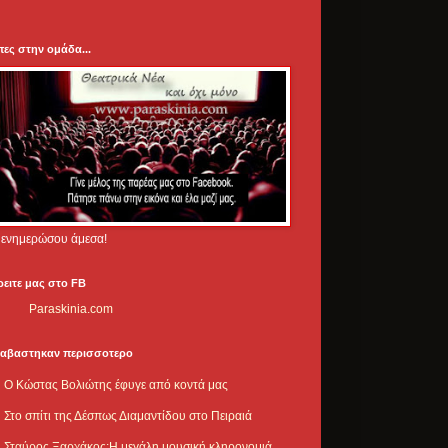
πες στην ομάδα...
.. ενημερώσου άμεσα!
ρειτε μας στο FB
Paraskinia.com
ιαβαστηκαν περισσοτερο
Ο Κώστας Βολιώτης έφυγε από κοντά μας
Στο σπίτι της Δέσπως Διαμαντίδου στο Πειραιά
Σταύρος Ξαρχάκος:Η μεγάλη μουσική κληρονομιά,