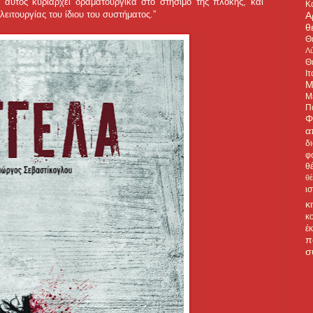
 αυτός κυριαρχεί δραματουργικά στο στήσιμο της πλοκής, και
Κ
λειτουργίας του ίδιου του συστήματος.”
Α
θ
Θ
Λύ
Θ
Ιτ
Μ
Μ
Π
Φ
α
δ
φ
θ
θ
ι
κ
κ
έ
π
σ