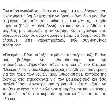
Τον πήρα αγκαλιά και μέσα στα συντρίμμια των δρόμων που
είχε αφήσει η βόμβα ψάχναμε να βρούμε έναν δικό μας, ένα
στήριγμα. Τα υπόλοιπα παιδιά της οικογένειας, τα τρία
κορίτσια (Ρένα, Μαρίνα, Αννα), βρίσκονταν στην Αθήνα, ο
μεγάλος μας αδελφός ήταν ναύτης. Και πηγαίναμε από
ορφανοτροφείο σε ορφανοτροφείο μέχρι να δούμε πώς θα
ζήσουμε» είπε χαρακτηριστικά, ενώ συγκινημένος
πρόσθεσε:
«Για εμάς η Ρένα υπήρξε και μάνα και πατέρας μαζί. Εκείνη
μας βοήθησε να ορθοποδήσουμε και να
σπουδάσουμε..Βρισκόταν πάνω στη σκηνή του θεάτρου
“Μακέδος”, στην οδό Θεμιστοκλέους της Αθήνας, όταν έμαθε
για τον χαμό των γονιών μας. Όπως έπαιζε, κάποιος της
φώναξε στα παρασκήνια για τον βομβαρδισμό και όσα
ακολούθησαν. Αργότερα, εκείνη μου είπε ότι συνέχισε να
παίζει στο έργο. Μόλις τελείωσε η παράσταση και χαιρέτησε
το κοινό, μπήκε στο καμαρίνι της και κατέρρευσε από το
κλάμα».