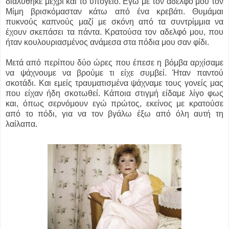
διαλύθηκε μέχρι και το υπόγειο. Εγώ με τον αδελφό μου τον
Μίμη βρισκόμασταν κάτω από ένα κρεβάτι. Θυμάμαι
πυκνούς καπνούς μαζί με σκόνη από τα συντρίμμια να
έχουν σκεπάσει τα πάντα. Κρατούσα τον αδελφό μου, που
ήταν κουλουριασμένος ανάμεσα στα πόδια μου σαν φίδι.
Μετά από περίπου δύο ώρες που έπεσε η βόμβα αρχίσαμε
να ψάχνουμε να βρούμε τι είχε συμβεί. Ήταν παντού
σκοτάδι. Και εμείς τραυματισμένα ψάχναμε τους γονείς μας
που είχαν ήδη σκοτωθεί. Κάποια στιγμή είδαμε λίγο φως
και, όπως σερνόμουν εγώ πρώτος, εκείνος με κρατούσε
από το πόδι, για να τον βγάλω έξω από όλη αυτή τη
λαίλαπα.