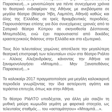
Παρασκευή…» μονοπώλησε για πέντε συνεχόμενα χρόνια
το θεατρικό ενδιαφέρον της Αθήνας με ανεβάσματα σε
μεγάλα θέατρα (θέατρο Ήβη, Λαμπέτη, Αθηνά) καθώς και
όλης της Ελλάδας σε τρείς θριαμβευτικές περιοδείες.
Παρουσιάστηκε επίσης για δύο συνεχόμενες χρονιές από το
Σατιρικό θέατρο Κύπρου σε σκηνοθεσία Δέσποινας
Μπεμπεδέλη, ενώ έχει παρουσιαστεί από δεκάδες
ερασιτεχνικούς θιάσους στην Ελλάδα και στο εξωτερικό.
Τους δύο τελευταίους χειμώνες αποτέλεσε την μεγαλύτερη
θεατρική επιστροφή των τελευταίων ετών στο θέατρο Ριάλτο
– Αλέκος Αλεξανδράκης, κάνοντας την Αθήνα να
ξαναμονολογήσει «Μπαμπά… Μην Ξαναπεθάνεις
Παρασκευή…»
Το καλοκαίρι 2017 πραγματοποίησε μια μεγάλη καλοκαιρινή
περιοδεία γνωρίζοντας την ίδια αστείρευτη αγάπη και
τεράστια επιτυχία, όπως και στην Αθήνα.
Το θέατρο ΡΙάΛΤΟ υποδέχεται, για άλλη μία σαιζόν τη
μυθική μαύρη κωμωδία γεμάτη με φαρσικά στοιχεία, ως
τελευταίος σταθμός… του «ασταμάτητου» «Μπαμπά…».