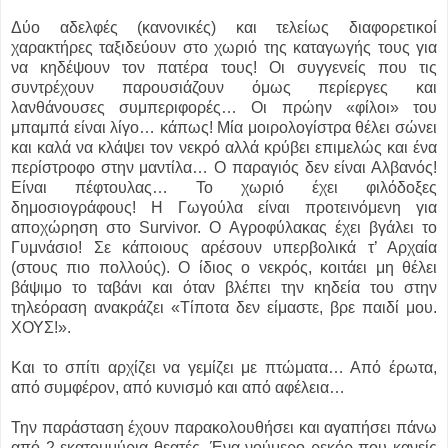
Δύο αδελφές (κανονικές) και τελείως διαφορετικοί
χαρακτήρες ταξιδεύουν στο χωριό της καταγωγής τους για
να κηδέψουν τον πατέρα τους! Οι συγγενείς που τις
συντρέχουν παρουσιάζουν όμως περίεργες και
λανθάνουσες συμπεριφορές… Οι πρώην «φίλοι» του
μπαμπά είναι λίγο… κάπως! Μία μοιρολογίστρα θέλει σώνει
και καλά να κλάψει τον νεκρό αλλά κρύβει επιμελώς και ένα
περίστροφο στην μαντίλα… Ο παραγιός δεν είναι Αλβανός!
Είναι πέφτουλας… Το χωριό έχει φιλόδοξες
δημοσιογράφους! Η Γωγούλα είναι προτεινόμενη για
αποχώρηση στο Survivor. Ο Αγροφύλακας έχει βγάλει το
Γυμνάσιο! Σε κάποιους αρέσουν υπερβολικά τ’ Αρχαία
(στους πιο πολλούς). Ο ίδιος ο νεκρός, κοιτάει μη θέλει
βάψιμο το ταβάνι και όταν βλέπει την κηδεία του στην
τηλεόραση ανακράζει «Τίποτα δεν είμαστε, βρε παιδί μου.
ΧΟΥΣ!».
Και το σπίτι αρχίζει να γεμίζει με πτώματα… Από έρωτα,
από συμφέρον, από κυνισμό και από αφέλεια…
Την παράσταση έχουν παρακολουθήσει και αγαπήσει πάνω
από 2 εκατομμύρια θεατές. Ένα νούμερο ρεκόρ που κανείς