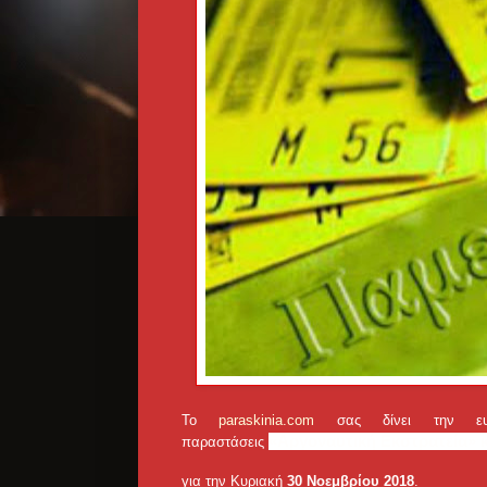
Το
paraskinia.com
σας δίνει την ευκα
«Αργοναυτική Εκστρατεία» 
παραστάσεις
για την Κυριακή
30 Νοεμβρίου 2018
.