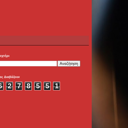
αχτήρι
ας Διαβάζουν
6
2
7
8
5
5
1