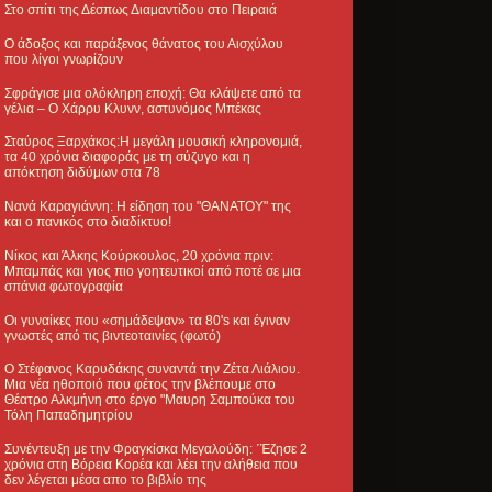
Στο σπίτι της Δέσπως Διαμαντίδου στο Πειραιά
Ο άδοξος και παράξενος θάνατος του Αισχύλου
που λίγοι γνωρίζουν
Σφράγισε μια ολόκληρη εποχή: Θα κλάψετε από τα
γέλια – Ο Χάρρυ Κλυνν, αστυνόμος Μπέκας
Σταύρος Ξαρχάκος:Η μεγάλη μουσική κληρονομιά,
τα 40 χρόνια διαφοράς με τη σύζυγο και η
απόκτηση διδύμων στα 78
Νανά Καραγιάννη: Η είδηση του "ΘΑΝΑΤΟΥ" της
και ο πανικός στο διαδίκτυο!
Νίκος και Άλκης Κούρκουλος, 20 χρόνια πριν:
Μπαμπάς και γιος πιο γοητευτικοί από ποτέ σε μια
σπάνια φωτογραφία
Οι γυναίκες που «σημάδεψαν» τα 80's και έγιναν
γνωστές από τις βιντεοταινίες (φωτό)
Ο Στέφανος Καρυδάκης συναντά την Ζέτα Λιάλιου.
Μια νέα ηθοποιό που φέτος την βλέπουμε στο
Θέατρο Αλκμήνη στο έργο "Μαυρη Σαμπούκα του
Τόλη Παπαδημητρίου
Συνέντευξη με την Φραγκίσκα Μεγαλούδη: ΄Έζησε 2
χρόνια στη Βόρεια Κορέα και λέει την αλήθεια που
δεν λέγεται μέσα απο το βιβλίο της