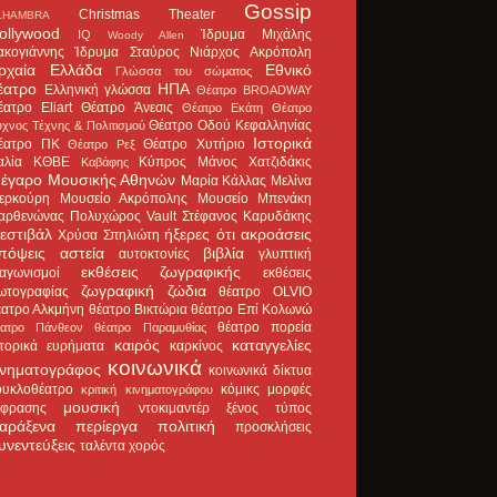
Gossip
Christmas Theater
LHAMBRA
ollywood
Ίδρυμα Μιχάλης
IQ
Woody Allen
ακογιάννης
Ίδρυμα Σταύρος Νιάρχος
Ακρόπολη
ρχαία Ελλάδα
Εθνικό
Γλώσσα του σώματος
έατρο
ΗΠΑ
Ελληνική γλώσσα
Θέατρο BROADWAY
έατρο Eliart
Θέατρο Άνεσις
Θέατρο Εκάτη
Θέατρο
Θέατρο Οδού Κεφαλληνίας
χνος Τέχνης & Πολιτισμού
Ιστορικά
έατρο ΠΚ
Θέατρο Χυτήριο
Θέατρο Ρεξ
αλία
ΚΘΒΕ
Κύπρος
Μάνος Χατζιδάκις
Καβάφης
έγαρο Μουσικής Αθηνών
Μαρία Κάλλας
Μελίνα
ερκούρη
Μουσείο Ακρόπολης
Μουσείο Μπενάκη
αρθενώνας
Πολυχώρος Vault
Στέφανος Καρυδάκης
εστιβάλ
ήξερες ότι
ακροάσεις
Χρύσα Σπηλιώτη
πόψεις
αστεία
βιβλία
αυτοκτονίες
γλυπτική
εκθέσεις ζωγραφικής
ιαγωνισμοί
εκθέσεις
ζωγραφική
ζώδια
ωτογραφίας
θέατρο OLVIO
έατρο Αλκμήνη
θέατρο Βικτώρια
θέατρο Επί Κολωνώ
θέατρο πορεία
έατρο Πάνθεον
θέατρο Παραμυθίας
καιρός
καταγγελίες
στορικά ευρήματα
καρκίνος
κοινωνικά
ινηματογράφος
κοινωνικά δίκτυα
ουκλοθέατρο
κόμικς
μορφές
κριτική κινηματογράφου
μουσική
κφρασης
ντοκιμαντέρ
ξένος τύπος
αράξενα
περίεργα
πολιτική
προσκλήσεις
υνεντεύξεις
ταλέντα
χορός