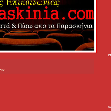
Ε
σεις
κ