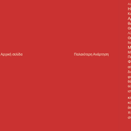
A
H
Κ
Α
θ
Θ
Λύ
Θ
Ιτ
Μ
Μ
Αρχική σελίδα
Παλαιότερη Ανάρτηση
Π
Φ
α
δ
φ
θ
θ
ι
κ
κ
έ
π
σ