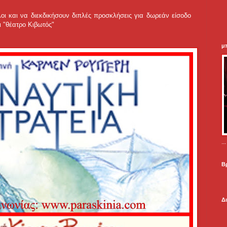
ι και να διεκδικήσουν διπλές προσκλήσεις για δωρεάν είσοδο
 "θέατρο Κιβωτός"
μ
.
Β
Δ