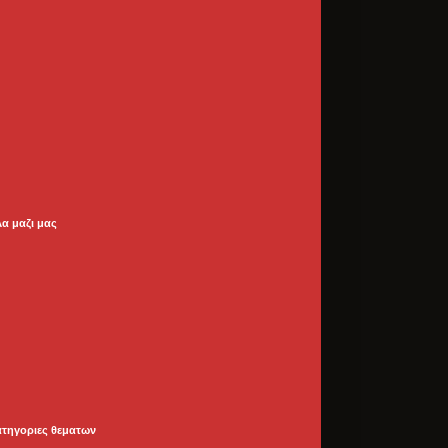
λα μαζι μας
ατηγοριες θεματων