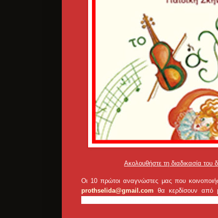
Ακολουθήστε τη διαδικασία του 
Οι 10 πρώτοι αναγνώστες μας που κοινοποιήσ
prothselida@gmail.com
θα κερδίσουν από μ
Εκστρατεία» και
«Βαλς με τα παραμύθι