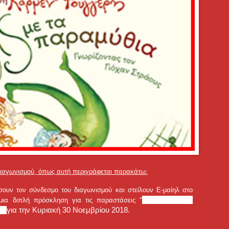
διαγωνισμού, όπως αυτή περιγράφεται παρακάτω:
ουν τον σύνδεσμο του διαγωνισμού και στείλουν Ε-μαίηλ στο
«Αργοναυτική
ια διπλή πρόσκληση για τις παραστάσεις "
α»
για την Κυριακή 30 Νοεμβρίου 2018.