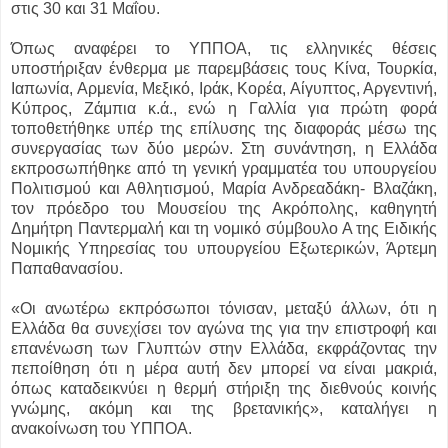
στις 30 και 31 Μαΐου.
Όπως αναφέρει το ΥΠΠΟΑ, τις ελληνικές θέσεις
υποστήριξαν ένθερμα με παρεμβάσεις τους Κίνα, Τουρκία,
Ιαπωνία, Αρμενία, Μεξικό, Ιράκ, Κορέα, Αίγυπτος, Αργεντινή,
Κύπρος, Ζάμπια κ.ά., ενώ η Γαλλία για πρώτη φορά
τοποθετήθηκε υπέρ της επίλυσης της διαφοράς μέσω της
συνεργασίας των δύο μερών. Στη συνάντηση, η Ελλάδα
εκπροσωπήθηκε από τη γενική γραμματέα του υπουργείου
Πολιτισμού και Αθλητισμού, Μαρία Ανδρεαδάκη- Βλαζάκη,
τον πρόεδρο του Μουσείου της Ακρόπολης, καθηγητή
Δημήτρη Παντερμαλή και τη νομικό σύμβουλο Α της Ειδικής
Νομικής Υπηρεσίας του υπουργείου Εξωτερικών, Άρτεμη
Παπαθανασίου.
«Οι ανωτέρω εκπρόσωποι τόνισαν, μεταξύ άλλων, ότι η
Ελλάδα θα συνεχίσει τον αγώνα της για την επιστροφή και
επανένωση των Γλυπτών στην Ελλάδα, εκφράζοντας την
πεποίθηση ότι η μέρα αυτή δεν μπορεί να είναι μακριά,
όπως καταδεικνύει η θερμή στήριξη της διεθνούς κοινής
γνώμης, ακόμη και της βρετανικής», καταλήγει η
ανακοίνωση του ΥΠΠΟΑ.