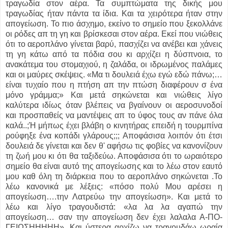
τραγωδία στον αέρα. Τα συμπτώματα της δικής μου
τραγωδίας ήταν πάντα τα ίδια. Και τα χειρότερα ήταν στην
απογείωση. Το πιο άσχημο, εκείνο το σημείο που ξεκολλάνε
οι ρόδες απ τη γη και βρίσκεσαι στον αέρα. Εκεί που νιώθεις
ότι το αεροπλάνο γίνεται βαρύ, πασχίζει να ανέβει και χάνεις
τη γη κάτω από τα πόδια σου κι αρχίζει η δύσπνοια, το
ανακάτεμα του στομαχιού, η ζαλάδα, οι ιδρωμένος παλάμες
και οι μαύρες σκέψεις. «Μα τι δουλειά έχω εγώ εδώ πάνω;…
είναι τυχαίο που η πτήση απ την πτώση διαφέρουν σ ένα
μόνο γράμμα;» Και μετά σηκώνεται και νιώθεις λίγο
καλύτερα ιδίως όταν βλέπεις να βγαίνουν οι αεροσυνοδοί
και προσπαθείς να μαντέψεις απ το ύφος τους αν πάνε όλα
καλά..;Ή μήπως έχει βλάβη ο κινητήρας επειδή η τουρμπίνα
ρούφηξε ένα κοπάδι γλάρους;;; Αποφάσισα λοιπόν ότι έτσι
δουλειά δε γίνεται και δεν θ' αφήσω τις φοβίες να κανονίζουν
τη ζωή μου κι ότι θα ταξιδεύω. Αποφάσισα ότι το ωραιότερο
σημείο θα είναι αυτό της απογείωσης και το λέω στον εαυτό
μου καθ όλη τη διάρκεια που το αεροπλάνο σηκώνεται .Το
λέω κανονικά με λέξεις: «πόσο πολύ Μου αρέσει η
απογείωση….την Λατρεύω την απογείωση». Και μετά το
λέω και λίγο τραγουδιστά: «λα λα λα αγαπώ την
απογείωση… σαν την απογείωση δεν έχει λαλαλα Α-ΠΟ-
ΓΕΙΩΣΗΗΗΗΗ». Και ύστερα αρχίζω να τραγουδάω ωραία