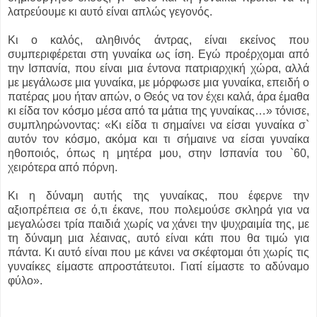
λατρεύουμε κι αυτό είναι απλώς γεγονός.
Κι ο καλός, αληθινός άντρας, είναι εκείνος που
συμπεριφέρεται στη γυναίκα ως ίση. Εγώ προέρχομαι από
την Ισπανία, που είναι μια έντονα πατριαρχική χώρα, αλλά
με μεγάλωσε μια γυναίκα, με μόρφωσε μια γυναίκα, επειδή ο
πατέρας μου ήταν απών, ο Θεός να τον έχει καλά, άρα έμαθα
κι είδα τον κόσμο μέσα από τα μάτια της γυναίκας…» τόνισε,
συμπληρώνοντας: «Κι είδα τι σημαίνει να είσαι γυναίκα σ`
αυτόν τον κόσμο, ακόμα και τι σήμαινε να είσαι γυναίκα
ηθοποιός, όπως η μητέρα μου, στην Ισπανία του `60,
χειρότερα από πόρνη.
Κι η δύναμη αυτής της γυναίκας, που έφερνε την
αξιοπρέπεια σε ό,τι έκανε, που πολεμούσε σκληρά για να
μεγαλώσει τρία παιδιά χωρίς να χάνει την ψυχραιμία της, με
τη δύναμη μια λέαινας, αυτό είναι κάτι που θα τιμώ για
πάντα. Κι αυτό είναι που με κάνει να σκέφτομαι ότι χωρίς τις
γυναίκες είμαστε απροστάτευτοι. Γιατί είμαστε το αδύναμο
φύλο».