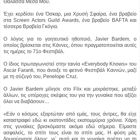
Θάλασσα Μέσα Μου.
Έχει κερδίσει ένα Όσκαρ, μια Χρυσή Σφαίρα, ένα βραβείο
στα Screen Actors Guild Awards, ένα βραβείο BAFTA και
τέσσερα Βραβεία Γκόγια.
Ο λόγος για το γοητευτικό ηθοποιό, Javier Bardem, ο
οποίος βρίσκεται στις Κάννες, όπου πραγματοποιείται αυτές
τις ημέρες το 71ο Φεστιβάλ.
Ο ίδιος πρωταγωνιστεί στην ταινία «Everybody Knows» του
Ascar Faranti, που άνοιξε το φετινό Φεστιβάλ Καννών, μαζί
με τη σύζυγό του, Penelope Cruz.
Ο Javier Bardem μίλησε στο Flix και μοιράστηκε, μεταξύ
άλλων, τις υπέροχες σκέψεις του για την γυναίκα που αξίζει
όλοι να διαβάσουν…
«Εάν ο κόσμος εξαρτώταν από εμάς, τους άντρες, θα είχε
καταστραφεί εδώ κι εκατοντάδες εκατομμύρια χρόνια. Χάρη
στις γυναίκες βρισκόμαστε ακόμα εδώ σήμερα. Είμαστε
ασφαλείς, το σπίτι τους είναι το σπίτι μας. Η φύση μάς
δημιούργησε όλους, γι` αυτό και τη γυναίκα πρέπει να τη