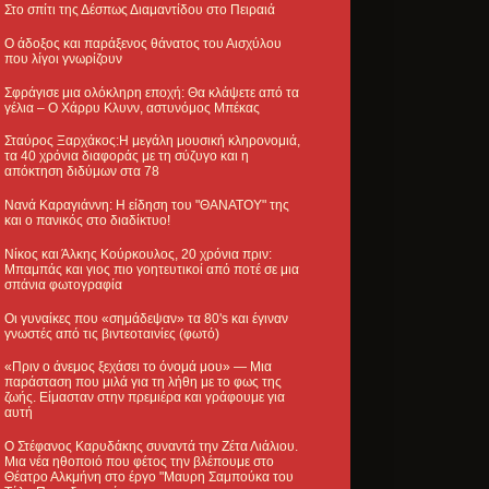
Στο σπίτι της Δέσπως Διαμαντίδου στο Πειραιά
Ο άδοξος και παράξενος θάνατος του Αισχύλου
που λίγοι γνωρίζουν
Σφράγισε μια ολόκληρη εποχή: Θα κλάψετε από τα
γέλια – Ο Χάρρυ Κλυνν, αστυνόμος Μπέκας
Σταύρος Ξαρχάκος:Η μεγάλη μουσική κληρονομιά,
τα 40 χρόνια διαφοράς με τη σύζυγο και η
απόκτηση διδύμων στα 78
Νανά Καραγιάννη: Η είδηση του "ΘΑΝΑΤΟΥ" της
και ο πανικός στο διαδίκτυο!
Νίκος και Άλκης Κούρκουλος, 20 χρόνια πριν:
Μπαμπάς και γιος πιο γοητευτικοί από ποτέ σε μια
σπάνια φωτογραφία
Οι γυναίκες που «σημάδεψαν» τα 80's και έγιναν
γνωστές από τις βιντεοταινίες (φωτό)
«Πριν ο άνεμος ξεχάσει το όνομά μου» — Μια
παράσταση που μιλά για τη λήθη με το φως της
ζωής. Είμασταν στην πρεμιέρα και γράφουμε για
αυτή
Ο Στέφανος Καρυδάκης συναντά την Ζέτα Λιάλιου.
Μια νέα ηθοποιό που φέτος την βλέπουμε στο
Θέατρο Αλκμήνη στο έργο "Μαυρη Σαμπούκα του