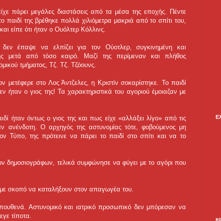
ίχε πάρει μεγάλες διαστάσεις από τα μέσα της εποχής. Πέντε
ο παιδί της βρέθηκε πολλά χιλιόμετρα μακριά από το σπίτι του,
 και είπε ότι ήταν ο Ουόλτερ Κόλλινς.
 δεν έπαψε να ελπίζει για τον Ούοτλερ, συγκινημένη και
της μετά από τόσο καιρό. Μαζί της περίμεναν και πλήθος
μικού τμήματος, Τζ. Τζ. Τζόουνς.
ν μετέφερε στο Λος Άντζελες, η Κριστίν σοκαρίστηκε. Το παιδί
εν ήταν ο γιος της! Τα χαρακτηριστικά του αγοριού έμοιαζαν με
Ε
δί ήταν όντως ο γιος της και πως είχε «αλλάξει λίγο» από τις
ν ανένδοτη. Ο αρχηγός της αστυνομίας τότε, φοβούμενος μη
ον Τύπο, της πρότεινε να πάρει το παιδί στο σπίτι και να το
των δημοσιογράφων, τελικά συμφώνησε να φύγει με το αγόρι που
 με σκοπό να καταλήξουν στον απαγωγέα του.
 πουθενά. Αστυνομικό και ιατρικό προσωπικό δεν μπόρεσαν να
εγε τίποτα.
κ