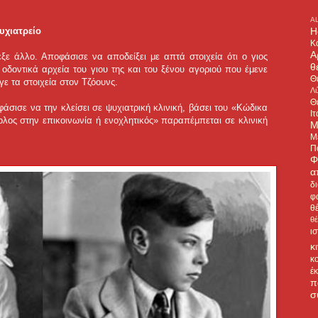
A
H
υχιατρείο
Κ
Α
εξε άλλο. Αποφάσισε να αποδείξει με απτά στοιχεία ότι ο γιος
θ
οδοντικά αρχεία του γιου της και του ξένου αγοριού που έμενε
Θ
γε τα στοιχεία στον Τζόουνς.
Λύ
Θ
άσισε να την κλείσει σε ψυχιατρική κλινική, βάσει του «Κώδικα
Ιτ
ολος στην επικοινωνία ή ενοχλητικός» παραπέμπεται σε κλινική
Μ
Μ
Π
Φ
α
δ
φ
θ
θ
ι
κ
κ
έ
π
σ