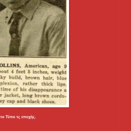
το Τύπο τς εποχής.