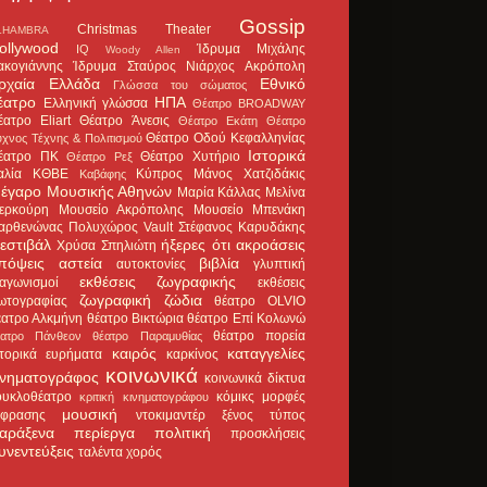
Gossip
Christmas Theater
LHAMBRA
ollywood
Ίδρυμα Μιχάλης
IQ
Woody Allen
ακογιάννης
Ίδρυμα Σταύρος Νιάρχος
Ακρόπολη
ρχαία Ελλάδα
Εθνικό
Γλώσσα του σώματος
έατρο
ΗΠΑ
Ελληνική γλώσσα
Θέατρο BROADWAY
έατρο Eliart
Θέατρο Άνεσις
Θέατρο Εκάτη
Θέατρο
Θέατρο Οδού Κεφαλληνίας
χνος Τέχνης & Πολιτισμού
Ιστορικά
έατρο ΠΚ
Θέατρο Χυτήριο
Θέατρο Ρεξ
αλία
ΚΘΒΕ
Κύπρος
Μάνος Χατζιδάκις
Καβάφης
έγαρο Μουσικής Αθηνών
Μαρία Κάλλας
Μελίνα
ερκούρη
Μουσείο Ακρόπολης
Μουσείο Μπενάκη
αρθενώνας
Πολυχώρος Vault
Στέφανος Καρυδάκης
εστιβάλ
ήξερες ότι
ακροάσεις
Χρύσα Σπηλιώτη
πόψεις
αστεία
βιβλία
αυτοκτονίες
γλυπτική
εκθέσεις ζωγραφικής
ιαγωνισμοί
εκθέσεις
ζωγραφική
ζώδια
ωτογραφίας
θέατρο OLVIO
έατρο Αλκμήνη
θέατρο Βικτώρια
θέατρο Επί Κολωνώ
θέατρο πορεία
έατρο Πάνθεον
θέατρο Παραμυθίας
καιρός
καταγγελίες
στορικά ευρήματα
καρκίνος
κοινωνικά
ινηματογράφος
κοινωνικά δίκτυα
ουκλοθέατρο
κόμικς
μορφές
κριτική κινηματογράφου
μουσική
κφρασης
ντοκιμαντέρ
ξένος τύπος
αράξενα
περίεργα
πολιτική
προσκλήσεις
υνεντεύξεις
ταλέντα
χορός