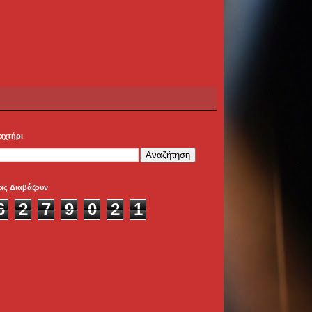
αχτήρι
ας Διαβάζουν
6
2
7
9
0
2
1