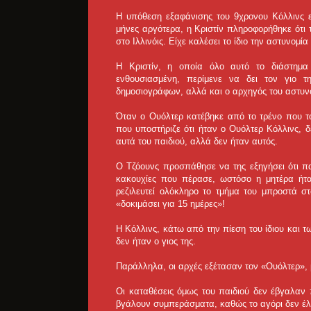
Η υπόθεση εξαφάνισης του 9χρονου Κόλλινς ε
μήνες αργότερα, η Κριστίν πληροφορήθηκε ότι τ
στο Ιλλινόις. Είχε καλέσει το ίδιο την αστυνομία
Η Κριστίν, η οποία όλο αυτό το διάστημα
ενθουσιασμένη, περίμενε να δει τον γιο 
δημοσιογράφων, αλλά και ο αρχηγός του αστυνο
Όταν ο Ουόλτερ κατέβηκε από το τρένο που το
που υποστήριζε ότι ήταν ο Ουόλτερ Κόλλινς, δ
αυτά του παιδιού, αλλά δεν ήταν αυτός.
Ο Τζόουνς προσπάθησε να της εξηγήσει ότι παι
κακουχίες που πέρασε, ωστόσο η μητέρα ήτα
ρεζιλευτεί ολόκληρο το τμήμα του μπροστά στ
«δοκιμάσει για 15 ημέρες»!
Η Κόλλινς, κάτω από την πίεση του ίδιου και 
δεν ήταν ο γιος της.
Παράλληλα, οι αρχές εξέτασαν τον «Ουόλτερ»,
Οι καταθέσεις όμως του παιδιού δεν έβγαλαν
βγάλουν συμπεράσματα, καθώς το αγόρι δεν έλ