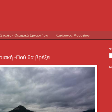
 Σχολές - Θεατρικά Εργαστήρια
Κατάλογος Μουσείων
Ψ
ριακή -Πού θα βρέξει
Μ