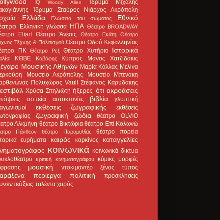
ollywood
Ίδρυμα Μιχάλης
IQ
Woody Allen
ακογιάννης
Ίδρυμα Σταύρος Νιάρχος
Ακρόπολη
ρχαία Ελλάδα
Εθνικό
Γλώσσα του σώματος
έατρο
ΗΠΑ
Ελληνική γλώσσα
Θέατρο BROADWAY
έατρο Eliart
Θέατρο Άνεσις
Θέατρο Εκάτη
Θέατρο
Θέατρο Οδού Κεφαλληνίας
χνος Τέχνης & Πολιτισμού
Ιστορικά
έατρο ΠΚ
Θέατρο Χυτήριο
Θέατρο Ρεξ
αλία
ΚΘΒΕ
Κύπρος
Μάνος Χατζιδάκις
Καβάφης
έγαρο Μουσικής Αθηνών
Μαρία Κάλλας
Μελίνα
ερκούρη
Μουσείο Ακρόπολης
Μουσείο Μπενάκη
αρθενώνας
Πολυχώρος Vault
Στέφανος Καρυδάκης
εστιβάλ
ήξερες ότι
ακροάσεις
Χρύσα Σπηλιώτη
πόψεις
αστεία
βιβλία
αυτοκτονίες
γλυπτική
εκθέσεις ζωγραφικής
ιαγωνισμοί
εκθέσεις
ζωγραφική
ζώδια
ωτογραφίας
θέατρο OLVIO
έατρο Αλκμήνη
θέατρο Βικτώρια
θέατρο Επί Κολωνώ
θέατρο πορεία
έατρο Πάνθεον
θέατρο Παραμυθίας
καιρός
καταγγελίες
στορικά ευρήματα
καρκίνος
κοινωνικά
ινηματογράφος
κοινωνικά δίκτυα
ουκλοθέατρο
κόμικς
μορφές
κριτική κινηματογράφου
μουσική
κφρασης
ντοκιμαντέρ
ξένος τύπος
αράξενα
περίεργα
πολιτική
προσκλήσεις
υνεντεύξεις
ταλέντα
χορός