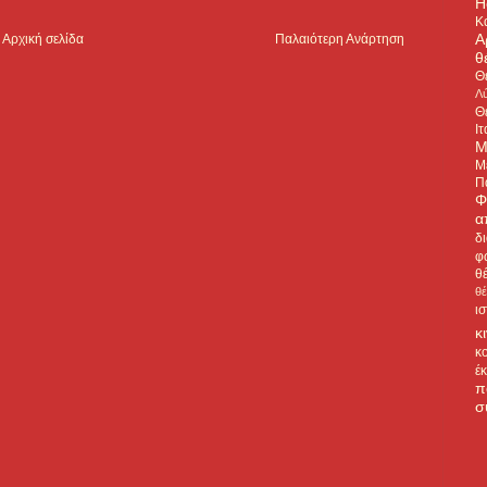
H
Κ
Α
Αρχική σελίδα
Παλαιότερη Ανάρτηση
θ
Θ
Λύ
Θ
Ιτ
Μ
Μ
Π
Φ
α
δ
φ
θ
θ
ι
κ
κ
έ
π
σ