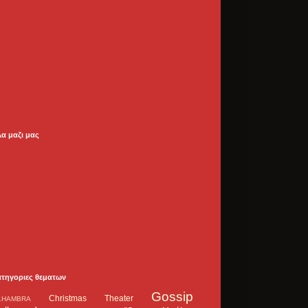
λα μαζι μας
ατηγοριες θεματων
Gossip
Christmas Theater
LHAMBRA