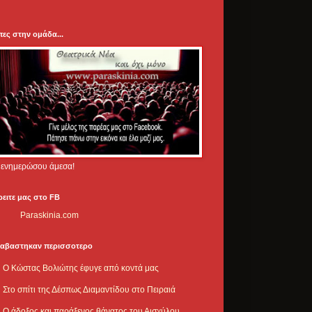
πες στην ομάδα...
.. ενημερώσου άμεσα!
ρειτε μας στο FB
Paraskinia.com
ιαβαστηκαν περισσοτερο
Ο Κώστας Βολιώτης έφυγε από κοντά μας
Στο σπίτι της Δέσπως Διαμαντίδου στο Πειραιά
Ο άδοξος και παράξενος θάνατος του Αισχύλου