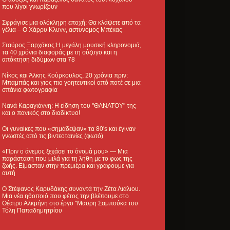
που λίγοι γνωρίζουν
Σφράγισε μια ολόκληρη εποχή: Θα κλάψετε από τα
γέλια – Ο Χάρρυ Κλυνν, αστυνόμος Μπέκας
Σταύρος Ξαρχάκος:Η μεγάλη μουσική κληρονομιά,
τα 40 χρόνια διαφοράς με τη σύζυγο και η
απόκτηση διδύμων στα 78
Νίκος και Άλκης Κούρκουλος, 20 χρόνια πριν:
Μπαμπάς και γιος πιο γοητευτικοί από ποτέ σε μια
σπάνια φωτογραφία
Νανά Καραγιάννη: Η είδηση του "ΘΑΝΑΤΟΥ" της
και ο πανικός στο διαδίκτυο!
Οι γυναίκες που «σημάδεψαν» τα 80's και έγιναν
γνωστές από τις βιντεοταινίες (φωτό)
«Πριν ο άνεμος ξεχάσει το όνομά μου» — Μια
παράσταση που μιλά για τη λήθη με το φως της
ζωής. Είμασταν στην πρεμιέρα και γράφουμε για
αυτή
Ο Στέφανος Καρυδάκης συναντά την Ζέτα Λιάλιου.
Μια νέα ηθοποιό που φέτος την βλέπουμε στο
Θέατρο Αλκμήνη στο έργο "Μαυρη Σαμπούκα του
Τόλη Παπαδημητρίου