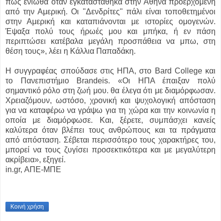
πώς ένιωθα όταν εγκαταστάθηκα στην Αθήνα προερχόμενη
από την Αμερική. Οι "Δενδρίτες" πάλι είναι τοποθετημένοι
στην Αμερική και καταπιάνονται με ιστορίες ομογενών.
Έψαξα πολύ τους ήρωές μου και μπήκα, ή εν πάση
περιπτώσει κατέβαλα μεγάλη προσπάθεια να μπω, στη
θέση τους», λέει η Κάλλια Παπαδάκη.
Η συγγραφέας σπούδασε στις ΗΠΑ, στο Bard College και
το Πανεπιστήμιο Brandeis. «Οι ΗΠΑ έπαιξαν πολύ
σημαντικό ρόλο στη ζωή μου. θα έλεγα ότι με διαμόρφωσαν.
Χρειαζόμουν, ωστόσο, χρονική και ψυχολογική απόσταση
για να καταφέρω να γράψω για τη χώρα και την κοινωνία η
οποία με διαμόρφωσε. Και, ξέρετε, συμπάσχει κανείς
καλύτερα όταν βλέπει τους ανθρώπους και τα πράγματα
από απόσταση. Σέβεται περισσότερο τους χαρακτήρες του,
μπορεί να τους ζυγίσει προσεκτικότερα και με μεγαλύτερη
ακρίβεια», εξηγεί.
in.gr, ΑΠΕ-ΜΠΕ
Κοινή χρήση