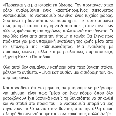
«Πρόκειται για μια ιστορία επιβίωσης. Τον πρωταγωνιστικό
ρόλο αναλαμβάνει ένας κακοπληρωμένος σεκιουριτάς
νοσοκομείου. Το νοσοκομείο δεν είναι ένας τυχαίος χώρος.
Σου δίνει τη δυνατότητα να παρατηρείς - κι αυτό σημαίνει
πως μπορεί κάποια στιγμή να ξαποστάσεις στον πόνο των
άλλων, φτάνοντας ταυτοχρόνως πολύ κοντά στον θάνατο. Τι
ακριβώς είναι από αυτή την άποψη η ταινία; Θα έλεγα πως
πρόκειται για μια υπαρξιακή ενατένιση της ζωής μέσα από
το ξετύλιγμα της καθημερινότητας. Μια ενατένιση με
ποιητικές εικόνες, αλλά και με ρεαλιστικές παραστάσεις»,
εξηγεί η Κάλλια Παπαδάκη.
Όλα αυτά δεν σημαίνουν κατήφεια ούτε πεισιθάνατη στάση,
μάλλον το αντίθετο. «Είναι κατ’ ουσίαν μια αισιόδοξη ταινία»,
συμπληρώνει.
Και προσθέτει ότι «το μήνυμα, αν μπορούμε να μιλήσουμε
για μήνυμα, είναι πως "μέσα σε έναν κόσμο όπου όλα
μαραζώνουν έχει ξαφνικά κανείς τη δυνατότητα να σηκωθεί
και να σταθεί στα πόδια του. Τα νοσοκομεία μπορεί να μας
πηγαίνουν πολύ κοντά στον θάνατο, από την άλλη όμως
πλευρά θα συναντήσουμε στο εσωτερικό τους πολλή ζωή"».