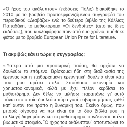
«Ο ήχος του ακάλυπτου» (εκδόσεις Πόλις) διακρίθηκε το
2010 με το βραβείο πρωτοεμφανιζόμενου συγγραφέα του
περιοδικού «Διαβάζω» ενώ το δεύτερο βιβλίο της Κάλλιας
Παπαδάκη, το μυθιστόρημα «Οι δενδρίτες» (από τις ίδιες
εκδόσεις), που κυκλοφόρησε πριν από δυο χρόνια, τιμήθηκε
φέτος με το βραβείο European Union Prize for Literature.
Τι ακριβώς κάνει τώρα η συγγραφέας;
«Ύστερα από μια προσωρινή παύση, θα αρχίσω να
δουλεύω το επόμενο. Βρίσκομαι ήδη στη διαδικασία της
έρευνας και η πειθαρχημένη ερευνητική δουλειά είναι κάτι
που μου αρέσει πολύ. Σπούδασα οικονομία και
χρηματοοικονομικά, αλλά με έχει πλέον κερδίσει το
μυθιστόρημα. Δεν θέλω να μιλήσω παραπάνω γι’ αυτό
πάνω στο οποίο δουλεύω τώρα γιατί φοβάμαι μήπως χαθεί
κατ’ αυτόν τον τρόπο η δυναμική του. Εκείνο όμως, που
μπορώ σίγουρα να πω είναι ότι τα δύο βιβλία μου, η
συλλογή διηγημάτων και το μυθιστόρημα, συνδέονται με ένα
βιωματικό στοιχείο. "Ο ήχος του ακάλυπτου" αποτυπώνει το