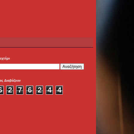
αχτήρι
ας Διαβάζουν
6
2
7
6
2
4
4