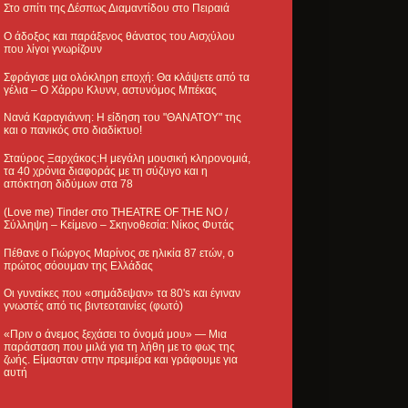
Στο σπίτι της Δέσπως Διαμαντίδου στο Πειραιά
Ο άδοξος και παράξενος θάνατος του Αισχύλου
που λίγοι γνωρίζουν
Σφράγισε μια ολόκληρη εποχή: Θα κλάψετε από τα
γέλια – Ο Χάρρυ Κλυνν, αστυνόμος Μπέκας
Νανά Καραγιάννη: Η είδηση του "ΘΑΝΑΤΟΥ" της
και ο πανικός στο διαδίκτυο!
Σταύρος Ξαρχάκος:Η μεγάλη μουσική κληρονομιά,
τα 40 χρόνια διαφοράς με τη σύζυγο και η
απόκτηση διδύμων στα 78
(Love me) Tinder στο THEATRE OF THE NO /
Σύλληψη – Κείμενο – Σκηνοθεσία: Νίκος Φυτάς
Πέθανε ο Γιώργος Μαρίνος σε ηλικία 87 ετών, ο
πρώτος σόουμαν της Ελλάδας
Οι γυναίκες που «σημάδεψαν» τα 80's και έγιναν
γνωστές από τις βιντεοταινίες (φωτό)
«Πριν ο άνεμος ξεχάσει το όνομά μου» — Μια
παράσταση που μιλά για τη λήθη με το φως της
ζωής. Είμασταν στην πρεμιέρα και γράφουμε για
αυτή