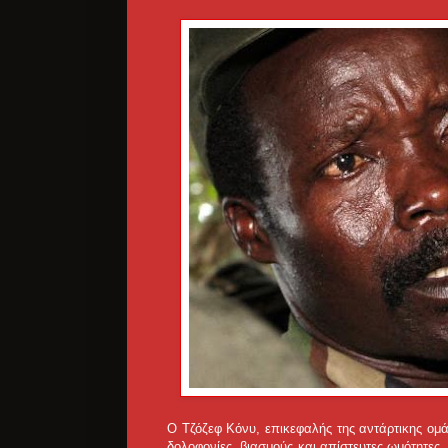
Ο Τζόζεφ Κόνυ, επικεφαλής της αντάρτικης ομά
δολοφονίες, βιασμούς και απίστευτες ωμότητες