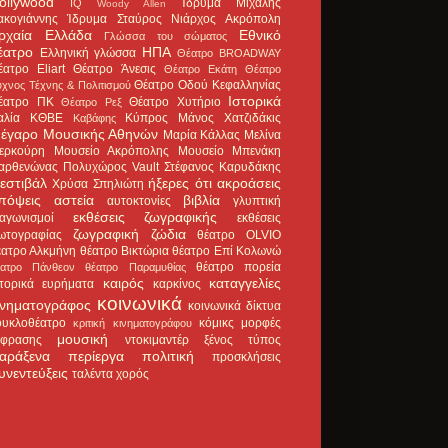
ollywood
Ίδρυμα Μιχάλης
IQ
Woody Allen
ακογιάννης
Ίδρυμα Σταύρος Νιάρχος
Ακρόπολη
ρχαία Ελλάδα
Εθνικό
Γλώσσα του σώματος
έατρο
ΗΠΑ
Ελληνική γλώσσα
Θέατρο BROADWAY
έατρο Eliart
Θέατρο Άνεσις
Θέατρο Εκάτη
Θέατρο
Θέατρο Οδού Κεφαλληνίας
χνος Τέχνης & Πολιτισμού
Ιστορικά
έατρο ΠΚ
Θέατρο Χυτήριο
Θέατρο Ρεξ
αλία
ΚΘΒΕ
Κύπρος
Μάνος Χατζιδάκις
Καβάφης
έγαρο Μουσικής Αθηνών
Μαρία Κάλλας
Μελίνα
ερκούρη
Μουσείο Ακρόπολης
Μουσείο Μπενάκη
αρθενώνας
Πολυχώρος Vault
Στέφανος Καρυδάκης
εστιβάλ
ήξερες ότι
ακροάσεις
Χρύσα Σπηλιώτη
πόψεις
αστεία
βιβλία
αυτοκτονίες
γλυπτική
εκθέσεις ζωγραφικής
ιαγωνισμοί
εκθέσεις
ζωγραφική
ζώδια
ωτογραφίας
θέατρο OLVIO
έατρο Αλκμήνη
θέατρο Βικτώρια
θέατρο Επί Κολωνώ
θέατρο πορεία
έατρο Πάνθεον
θέατρο Παραμυθίας
καιρός
καταγγελίες
στορικά ευρήματα
καρκίνος
κοινωνικά
ινηματογράφος
κοινωνικά δίκτυα
ουκλοθέατρο
κόμικς
μορφές
κριτική κινηματογράφου
μουσική
κφρασης
ντοκιμαντέρ
ξένος τύπος
αράξενα
περίεργα
πολιτική
προσκλήσεις
υνεντεύξεις
ταλέντα
χορός