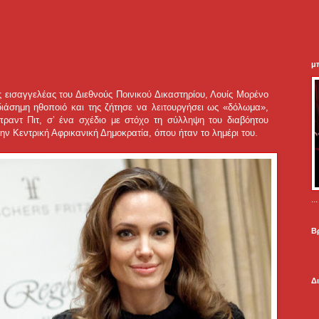
μ
 εισαγγελέας του Διεθνούς Ποινικού Δικαστηρίου, Λουίς Μορένο
ιάσημη ηθοποιό και της ζήτησε να λειτουργήσει ως «δόλωμα»,
πραντ Πιτ, σ’ ένα σχέδιο με στόχο τη σύλληψη του διαβόητου
 Κεντρική Αφρικανική Δημοκρατία, όπου ήταν το λημέρι του.
.
Β
Δ