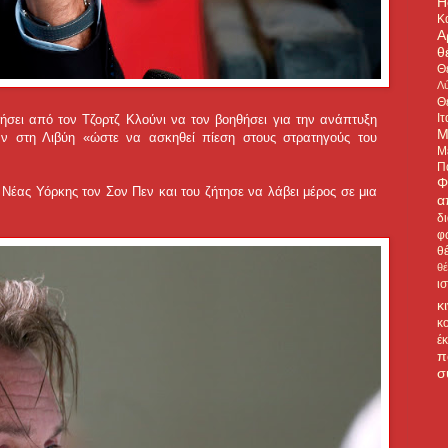
H
Κ
Α
θ
Θ
Λύ
Θ
Ιτ
ήσει από τον Τζορτζ Κλούνι να τον βοηθήσει για την ανάπτυξη
Μ
ν στη Λιβύη «ώστε να ασκηθεί πίεση στους στρατηγούς του
Μ
Π
Φ
Νέας Υόρκης τον Σον Πεν και του ζήτησε να λάβει μέρος σε μια
α
δ
φ
θ
θ
ι
κ
κ
έ
π
σ