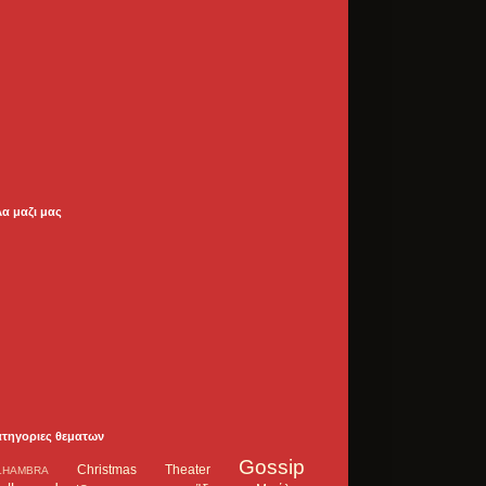
λα μαζι μας
ατηγοριες θεματων
Gossip
Christmas Theater
LHAMBRA