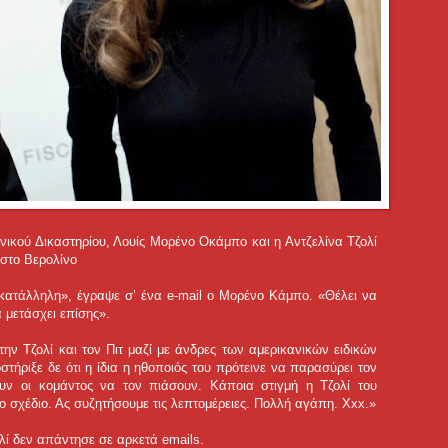
νικού Δικαστηρίου, Λουίς Μορένο Οκάμπο και η Αντζελίνα Τζολί
 στο Βερολίνο
η κατάλληλη», έγραψε σ’ ένα e-mail ο Μορένο Κάμπο. «Θέλει να
α μετάσχει επίσης».
ην Τζολί και τον Πιτ μαζί με άνδρες των αμερικανικών ειδικών
ήριξε δε ότι η ίδια η ηθοποιός του πρότεινε να παρασύρει τον
υν οι κομάντος να τον πιάσουν. Κάποια στιγμή η Τζολί του
ο σχέδιο. Ας συζητήσουμε τις λεπτομέρειες. Πολλή αγάπη. Xxx.»
ί δεν απάντησε σε αρκετά emails.