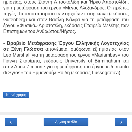
ημισείας, στους Στάντη Αποστολίδη και Ήρκο Αποστολίδη,
για τη μετάφραση του έργου «Μέγας Αλέξανδρος: Οι πρώτες
πηγές. Τα αποσπάσματα των αρχαίων ιστορικών» (εκδόσεις
Gutenberg) και στον Βασίλη Κάλφα για τη μετάφραση του
έργου «Φυσικά» Αριστοτέλη, εκδόσεις Εταιρεία Μελέτης των
Επιστημών του Ανθρώπου/Νήσος.
- Βραβείο Μετάφρασης Έργου Ελληνικής Λογοτεχνίας
σε Ξένη Γλώσσα
απονέμεται ομόφωνα εξ ημισείας στον
Leo Marshall για τη μετάφραση του έργου «Mariambas» του
Γιάννη Σκαρίμπα, εκδόσεις University of Birmingham και
στην Anna Zimbone για τη μετάφραση του έργου «Un marito
di Syros» του Εμμανουήλ Ροϊδη (εκδόσεις Lussografica).
Κοινή χρήση
‹
›
Αρχική σελίδα