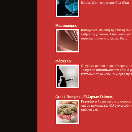
δώσεις βάση στο παρακάτω θέμα. .
Μαρτυριάρης
Κυτταρίτιδα: Με αυτή τη σπιτική συ
εχθρό της γυναίκας! Όταν κάνουμε 
απάντηση είναι: στο λίπος. Και...
Φάσκελο
Οι χώρες με τους περισσότερους κα
Telegraph αποτύπωσε τον κόσμο μ
κατανάλωση αλκοόλ, οι χώρες της 
Greek Recipes - Ελλήνων Γεύσεις
Κεφτεδάκια λαχανικών στο φούρνο
τρώνε τα λαχανικά, αλλά αγαπούν τ
φούρνο για...