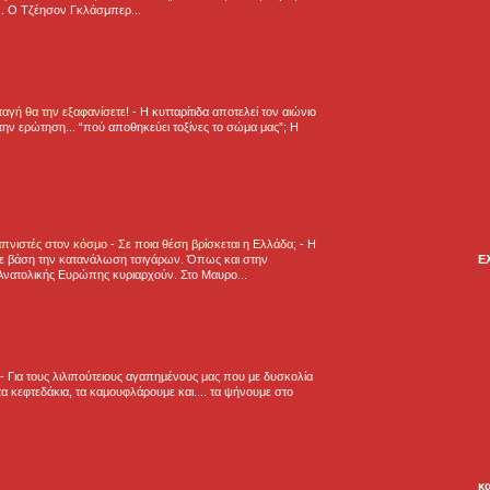
.. Ο Τζέησον Γκλάσμπερ...
νταγή θα την εξαφανίσετε!
-
H κυτταρίτιδα αποτελεί τον αιώνιο
την ερώτηση... “πού αποθηκεύει τοξίνες το σώμα μας”; Η
πνιστές στον κόσμο - Σε ποια θέση βρίσκεται η Ελλάδα;
-
Η
Ε
ε βάση την κατανάλωση τσιγάρων. Όπως και στην
Ανατολικής Ευρώπης κυριαρχούν. Στο Μαυρο...
-
Για τους λιλιπούτειους αγαπημένους μας που με δυσκολία
α κεφτεδάκια, τα καμουφλάρουμε και.... τα ψήνουμε στο
κ