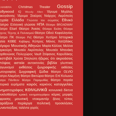
Gossip
Christmas Theater
LHAMBRA
ollywood
Ίδρυμα Μιχάλης
IQ
Woody Allen
ακογιάννης
Ίδρυμα Σταύρος Νιάρχος
Ακρόπολη
ρχαία Ελλάδα
Εθνικό
Γλώσσα του σώματος
έατρο
ΗΠΑ
Ελληνική γλώσσα
Θέατρο BROADWAY
έατρο Eliart
Θέατρο Άνεσις
Θέατρο Εκάτη
Θέατρο
Θέατρο Οδού Κεφαλληνίας
χνος Τέχνης & Πολιτισμού
Ιστορικά
έατρο ΠΚ
Θέατρο Χυτήριο
Θέατρο Ρεξ
αλία
ΚΘΒΕ
Κύπρος
Μάνος Χατζιδάκις
Καβάφης
έγαρο Μουσικής Αθηνών
Μαρία Κάλλας
Μελίνα
ερκούρη
Μουσείο Ακρόπολης
Μουσείο Μπενάκη
αρθενώνας
Πολυχώρος Vault
Στέφανος Καρυδάκης
εστιβάλ
ήξερες ότι
ακροάσεις
Χρύσα Σπηλιώτη
πόψεις
αστεία
βιβλία
αυτοκτονίες
γλυπτική
εκθέσεις ζωγραφικής
ιαγωνισμοί
εκθέσεις
ζωγραφική
ζώδια
ωτογραφίας
θέατρο OLVIO
έατρο Αλκμήνη
θέατρο Βικτώρια
θέατρο Επί Κολωνώ
θέατρο πορεία
έατρο Πάνθεον
θέατρο Παραμυθίας
καιρός
καταγγελίες
στορικά ευρήματα
καρκίνος
κοινωνικά
ινηματογράφος
κοινωνικά δίκτυα
ουκλοθέατρο
κόμικς
μορφές
κριτική κινηματογράφου
μουσική
κφρασης
ντοκιμαντέρ
ξένος τύπος
αράξενα
περίεργα
πολιτική
προσκλήσεις
υνεντεύξεις
ταλέντα
χορός