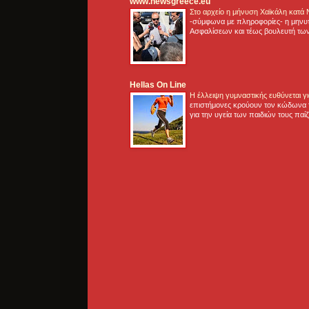
www.newsgreece.eu
Στο αρχείο η μήνυση Χαϊκάλη κατά
-σύμφωνα με πληροφορίες- η μηνυ
Ασφαλίσεων και τέως βουλευτή των
Hellas On Line
Η έλλειψη γυμναστικής ευθύνεται 
επιστήμονες κρούουν τον κώδωνα τ
για την υγεία των παιδιών τους παί