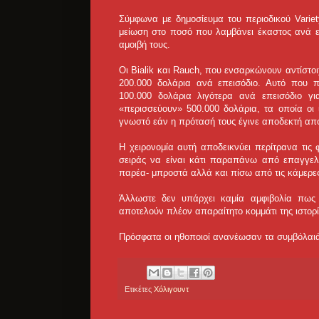
Σύμφωνα με δημοσίευμα του περιοδικού Variet
μείωση στο ποσό που λαμβάνει έκαστος ανά ε
αμοιβή τους.
Οι Bialik και Rauch, που ενσαρκώνουν αντίστο
200.000 δολάρια ανά επεισόδιο. Αυτό που π
100.000 δολάρια λιγότερα ανά επεισόδιο γ
«περισσεύουν» 500.000 δολάρια, τα οποία οι ίδ
γνωστό εάν η πρότασή τους έγινε αποδεκτή απ
Η χειρονομία αυτή αποδεικνύει περίτρανα τις
σειράς να είναι κάτι παραπάνω από επαγγελ
παρέα- μπροστά αλλά και πίσω από τις κάμερε
Άλλωστε δεν υπάρχει καμία αμφιβολία πως 
αποτελούν πλέον απαραίτητο κομμάτι της ιστορί
Πρόσφατα οι ηθοποιοί ανανέωσαν τα συμβόλαιά 
Ετικέτες
Χόλιγουντ