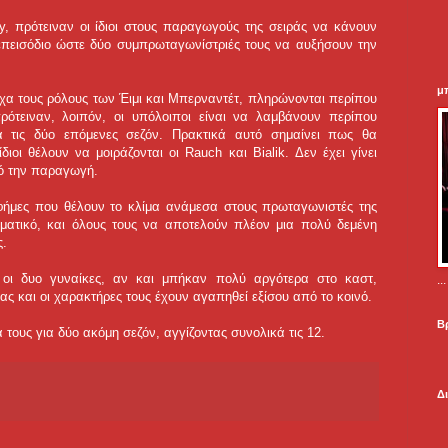
y, πρότειναν οι ίδιοι στους παραγωγούς της σειράς να κάνουν
πεισόδιο ώστε δύο συμπρωταγωνίστριές τους να αυξήσουν την
μ
ιχα τους ρόλους των Έιμι και Μπερναντέτ, πληρώνονται περίπου
ρότειναν, λοιπόν, οι υπόλοιποι είναι να λαμβάνουν περίπου
ια τις δύο επόμενες σεζόν. Πρακτικά αυτό σημαίνει πως θα
ιοι θέλουν να μοιράζονται οι Rauch και Bialik. Δεν έχει γίνει
ό την παραγωγή.
 φήμες που θέλουν το κλίμα ανάμεσα στους πρωταγωνιστές της
ματικό, και όλους τους να αποτελούν πλέον μια πολύ δεμένη
ς.
οι δυο γυναίκες, αν και μπήκαν πολύ αργότερα στο καστ,
.
ας και οι χαρακτήρες τους έχουν αγαπηθεί εξίσου από το κοινό.
Β
τους για δύο ακόμη σεζόν, αγγίζοντας συνολικά τις 12.
Δ