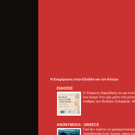
Η Ενημέρωση στην Ελλάδα και τoν Κόσμο
ΕΙΔΗΣΕΙΣ
Ο Στέφανος Καρυδάκης σε μια συνέν
ένα όνειρο που είχε μείνει στη μέσ
σταθμός του Θεάτρου Σαλαμίνας. Με
ANONYMOUS - GREECE
Γιατί δεν πρέπει να χρησιμοποιούμ
προειδοποιεί ένας πρώην χάκερ και