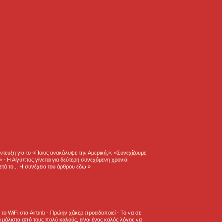
τευξη για το «Ποιος ανακάλυψε την Αμερική;»: «Συνεχίζουμε
η»
-
Η Αίγυπτος γίνεται για δεύτερη συνεχόμενη χρονιά
τά το... Η συνέχεια του άρθρου εδώ »
ε το WiFi στα Airbnb - Πρώην χάκερ προειδοποιεί
-
Το να σε
 μάλιστα από τους πολύ καλούς, είναι ένας καλός λόγος να