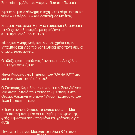
Στο σπίτι της Δέσπως Διαμαντίδου στο Πειραιά
Σφράγισε μια ολόκληρη εποχή: Θα κλάψετε από τα
γέλια – Ο Χάρρυ Κλυνν, αστυνόμος Μπέκας
Σταύρος Ξαρχάκος:Η μεγάλη μουσική κληρονομιά,
τα 40 χρόνια διαφοράς με τη σύζυγο και η
απόκτηση διδύμων στα 78
Νίκος και Άλκης Κούρκουλος, 20 χρόνια πριν:
Μπαμπάς και γιος πιο γοητευτικοί από ποτέ σε μια
σπάνια φωτογραφία
Ο άδοξος και παράξενος θάνατος του Αισχύλου
που λίγοι γνωρίζουν
Νανά Καραγιάννη: Η είδηση του "ΘΑΝΑΤΟΥ" της
και ο πανικός στο διαδίκτυο!
Ο Στέφανος Καρυδάκης συναντά την Ζέτα Λιάλιου.
Μια νέα ηθοποιό που φέτος την βλέπουμε στο
Θέατρο Αλκμήνη στο έργο "Μαυρη Σαμπούκα του
Τόλη Παπαδημητρίου
«Πριν ο άνεμος ξεχάσει το όνομά μου» — Μια
παράσταση που μιλά για τη λήθη με το φως της
ζωής. Είμασταν στην πρεμιέρα και γράφουμε για
αυτή
Πέθανε ο Γιώργος Μαρίνος σε ηλικία 87 ετών, ο