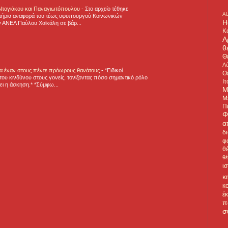
 Ντογιάκου και Παναγιωτόπουλου
-
Στο αρχείο τέθηκε
A
τήρια αναφορά του τέως υφυπουργού Κοινωνικών
H
 ΑΝΕΛ Παύλου Χαϊκάλη σε βάρ...
Κ
Α
θ
Θ
Λύ
για έναν στους πέντε πρόωρους θανάτους
-
*Ειδικοί
Θ
ου κινδύνου στους γονείς, τονίζοντας πόσο σημαντικό ρόλο
Ιτ
ζει η άσκηση.* *Σύμφω...
Μ
Μ
Π
Φ
α
δ
φ
θ
θ
ι
κ
κ
έ
π
σ