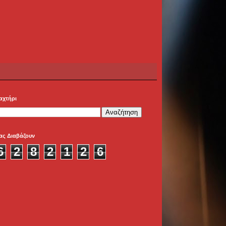
αχτήρι
ας Διαβάζουν
6
2
8
2
1
2
6