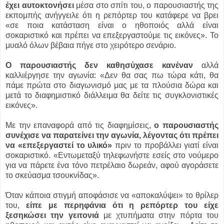
έχει αυτοκτονήσει
μέσα στο σπίτι του, ο παρουσιαστής της
εκπομπής ανήγγειλε ότι η ρεπόρτερ του κατάφερε να βρει
«σε ποια κατάσταση είναι ο ηθοποιός αλλά είναι
σοκαριστικό και πρέπει να επεξεργαστούμε τις εικόνες». Το
μυαλό όλων βέβαια πήγε στο χειρότερο σενάριο.
Ο παρουσιαστής δεν καθησύχασε κανέναν
αλλά
καλλιέργησε την αγωνία: «Δεν θα σας πω τώρα κάτι, θα
πάμε πρώτα στο διαγωνισμό μας με τα πλούσια δώρα και
μετά το διαφημιστικό διάλλειμα θα δείτε τις συγκλονιστικές
εικόνες».
Με την επαναφορά από τις διαφημίσεις,
ο παρουσιαστής
συνέχισε να παρατείνει την αγωνία, λέγοντας ότι πρέπει
να «επεξεργαστεί το υλικό»
πριν το προβάλλει γιατί είναι
σοκαριστικό. «Εντωμεταξύ τηλεφωνήστε εσείς στο νούμερο
για να πάρετε ένα τόνο πετρέλαιο δωρεάν, αφού αγοράσετε
το σκεύασμα τσουκνίδας».
Όταν κάποια στιγμή αποφάσισε να «αποκαλύψει» το θρίλερ
του,
είπε με περηφάνια ότι η ρεπόρτερ του είχε
ξεσηκώσει την γειτονιά
με χτυπήματα στην πόρτα του