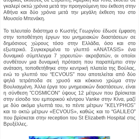
γκαλερί οκτώ χρόνια μετά την προηγούμενη του έκθεση στην
Αθήνα και δύο χρόνια μετά την μεγάλη έκθεση του στο
Μουσείο Μπενάκη.
Το τελευταίο διάστημα ο Κωστής Γεωργίου έδωσε έμφαση
στην τοποθέτηση έργων του μνημειακών διαστάσεων σε
δημόσιους χώρους τόσο στην Ελλάδα, όσο και στο
εξωτερικό. Συγκεκριμένα το γλυπτό «ANATASIS» ένα
δυναμικό σύμπλεγμα 7 χορευτών- ακροβατών, οι οποίοι
συνθέτουν μια δυναμική πρόταση που παραπέμπει στην
ανάταση, τοποθετήθηκε στην κεντρική πλατεία της Βούλας,
ενώ το γλυπτό του “ECVOUS” που αποτελείται από δύο
ψηλά τετράποδα σε χρυσό και κόκκινο χρώμα στην
Βουλιαγμένη. Άλλα έργα του μνημειακών διαστάσεων, είναι
η σύνθεση ”COSMICON” ύψους 12 μέτρων που βρίσκεται
στην είσοδο του εμπορικού κέντρου Vanke στην Κίνα, μαζί
με δύο ακόμα γλυπτά του, το πέντε μέτρων "KELYPHOS"
και το οκτώ μέτρων «ECVOUS», καθώς και το “GALILEO”
που βρίσκεται στην reception του St Elizabeth Hospital στις
Βρυξέλλες.