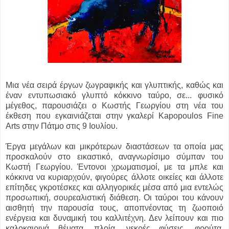
Μια νέα σειρά έργων ζωγραφικής και γλυπτικής, καθώς και
έναν εντυπωσιακό γλυπτό κόκκινο ταύρο, σε...
φυσικό
μέγεθος, παρουσιάζει ο Κωστής Γεωργίου στη νέα του
έκθεση που εγκαινιάζεται στην γκαλερί Kapopoulos Fine
Arts στην Πάτμο στις 9 Ιουλίου.
Έργα μεγάλων και μικρότερων διαστάσεων τα οποία μας
προσκαλούν στο εικαστικό, αναγνωρίσιμο σύμπαν του
Κωστή Γεωργίου. Έντονοι χρωματισμοί, με τα μπλε και
κόκκινα να κυριαρχούν, φιγούρες άλλοτε οικείες και άλλοτε
επίτηδες γκροτέσκες και αλληγορικές μέσα από μια εντελώς
προσωπική, σουρεαλιστική διάθεση. Οι ταύροι του κάνουν
αισθητή την παρουσία τους, αποπνέοντας τη ζωοποιό
ενέργεια και δυναμική του καλλιτέχνη. Δεν λείπουν και πιο
καλοκαιρινά θέματα, πλοία, νεκρές φύσεις, φρούτα,