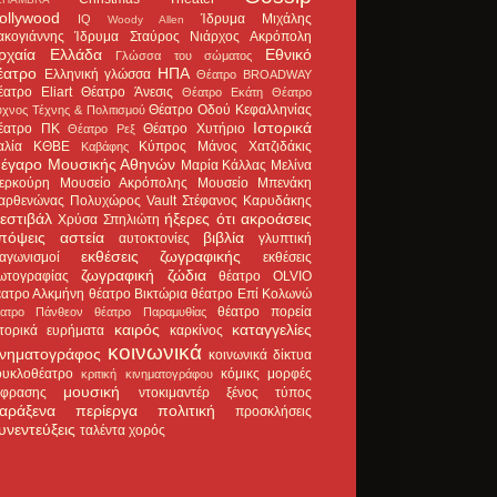
ollywood
Ίδρυμα Μιχάλης
IQ
Woody Allen
ακογιάννης
Ίδρυμα Σταύρος Νιάρχος
Ακρόπολη
ρχαία Ελλάδα
Εθνικό
Γλώσσα του σώματος
έατρο
ΗΠΑ
Ελληνική γλώσσα
Θέατρο BROADWAY
έατρο Eliart
Θέατρο Άνεσις
Θέατρο Εκάτη
Θέατρο
Θέατρο Οδού Κεφαλληνίας
χνος Τέχνης & Πολιτισμού
Ιστορικά
έατρο ΠΚ
Θέατρο Χυτήριο
Θέατρο Ρεξ
αλία
ΚΘΒΕ
Κύπρος
Μάνος Χατζιδάκις
Καβάφης
έγαρο Μουσικής Αθηνών
Μαρία Κάλλας
Μελίνα
ερκούρη
Μουσείο Ακρόπολης
Μουσείο Μπενάκη
αρθενώνας
Πολυχώρος Vault
Στέφανος Καρυδάκης
εστιβάλ
ήξερες ότι
ακροάσεις
Χρύσα Σπηλιώτη
πόψεις
αστεία
βιβλία
αυτοκτονίες
γλυπτική
εκθέσεις ζωγραφικής
ιαγωνισμοί
εκθέσεις
ζωγραφική
ζώδια
ωτογραφίας
θέατρο OLVIO
έατρο Αλκμήνη
θέατρο Βικτώρια
θέατρο Επί Κολωνώ
θέατρο πορεία
έατρο Πάνθεον
θέατρο Παραμυθίας
καιρός
καταγγελίες
στορικά ευρήματα
καρκίνος
κοινωνικά
ινηματογράφος
κοινωνικά δίκτυα
ουκλοθέατρο
κόμικς
μορφές
κριτική κινηματογράφου
μουσική
κφρασης
ντοκιμαντέρ
ξένος τύπος
αράξενα
περίεργα
πολιτική
προσκλήσεις
υνεντεύξεις
ταλέντα
χορός