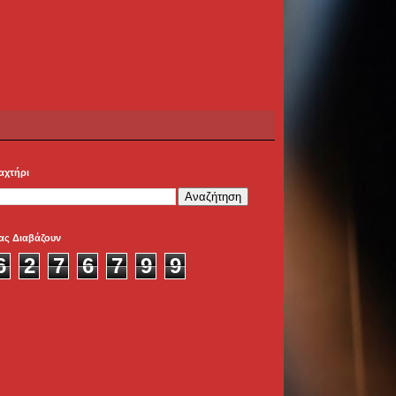
αχτήρι
ας Διαβάζουν
6
2
7
6
7
9
9