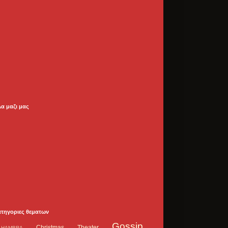
λα μαζι μας
ατηγοριες θεματων
Gossip
Christmas Theater
LHAMBRA