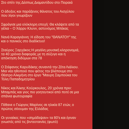
Στο σπίτι της Δέσπως Διαμαντίδου στο Πειραιά
Ο άδοξος και παράξενος θάνατος του Αισχύλου
που λίγοι γνωρίζουν
Σφράγισε μια ολόκληρη εποχή: Θα κλάψετε από τα
γέλια – Ο Χάρρυ Κλυνν, αστυνόμος Μπέκας
Νανά Καραγιάννη: Η είδηση του "ΘΑΝΑΤΟΥ" της
και ο πανικός στο διαδίκτυο!
Σταύρος Ξαρχάκος:Η μεγάλη μουσική κληρονομιά,
τα 40 χρόνια διαφοράς με τη σύζυγο και η
απόκτηση διδύμων στα 78
Ο Στέφανος Καρυδάκης συναντά την Ζέτα Λιάλιου.
Μια νέα ηθοποιό που φέτος την βλέπουμε στο
Θέατρο Αλκμήνη στο έργο "Μαυρη Σαμπούκα του
Τόλη Παπαδημητρίου
Νίκος και Άλκης Κούρκουλος, 20 χρόνια πριν:
Μπαμπάς και γιος πιο γοητευτικοί από ποτέ σε μια
σπάνια φωτογραφία
Πέθανε ο Γιώργος Μαρίνος σε ηλικία 87 ετών, ο
πρώτος σόουμαν της Ελλάδας
Οι γυναίκες που «σημάδεψαν» τα 80's και έγιναν
γνωστές από τις βιντεοταινίες (φωτό)