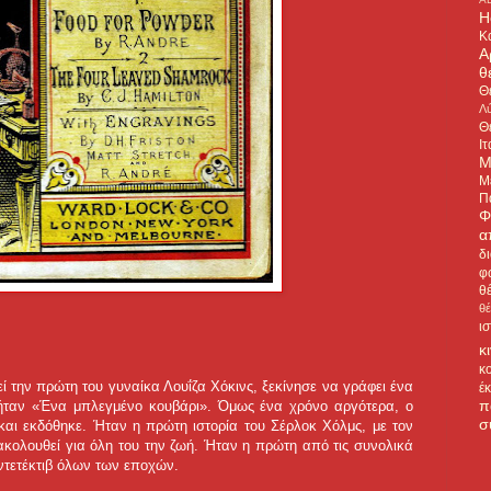
H
Κ
Α
θ
Θ
Λύ
Θ
Ιτ
Μ
Μ
Π
Φ
α
δ
φ
θ
θ
ι
κ
κ
εί την πρώτη του γυναίκα Λουΐζα Χόκινς, ξεκίνησε να γράφει ένα
έ
π
ς ήταν «Ένα μπλεγμένο κουβάρι». Όμως ένα χρόνο αργότερα, ο
σ
και εκδόθηκε. Ήταν η πρώτη ιστορία του Σέρλοκ Χόλμς, με τον
κολουθεί για όλη του την ζωή. Ήταν η πρώτη από τις συνολικά
 ντετέκτιβ όλων των εποχών.