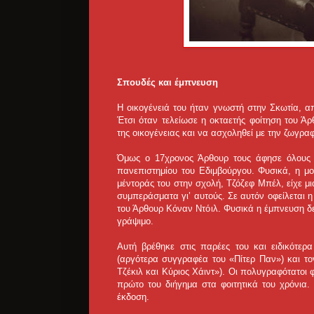
Σπουδές και έμπνευση
Η οικογένειά του ήταν γνωστή στην Σκωτία, α
Έτσι όταν τελείωσε η οκταετής φοίτηση του Άρ
της οικογένειας και να ασχοληθεί με την ζωγραφ
Όμως ο 17χρονος Άρθουρ τους άφησε όλους μ
πανεπιστημίου του Εδιμβούργου. Φυσικά, η μοί
μέντοράς του στην σχολή, Τζόζεφ Μπέλ, είχε 
συμπεράσματα γι’ αυτούς. Σε αυτόν οφείλεται 
του Άρθουρ Κόναν Ντόιλ. Φυσικά η έμπνευση δεν
γράψιμο.
Αυτή βρέθηκε στις παρέες του και ειδικότερ
(αργότερα συγγραφέα του «Πίτερ Παν») και τ
Τζέκιλ και Κύριος Χάιντ»). Οι πολυγραφότατοι 
πρώτο του διήγημα στα φοιτητικά του χρόνια. 
έκδοση.