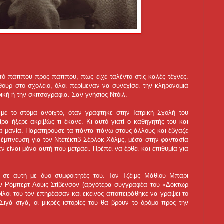
πό πάππου προς πάππου, πως είχε ταλέντο στις καλές τέχνες.
θουρ στο σχολείο, όλοι περίμεναν να συνεχίσει την κληρονομιά
ική ή την σκιτσογραφία. Σαν γνήσιος Ντόιλ.
ε το στόμα ανοιχτό, όταν γράφτηκε στην Ιατρική Σχολή του
ρα ήξερε ακριβώς τι έκανε. Κι αυτό γιατί ο καθηγητής του και
μια μανία. Παρατηρούσε τα πάντα πάνω στους άλλους και έβγαζε
η έμπνευση για τον Ντετέκτιβ Σέρλοκ Χόλμς, μέσα στην φαντασία
 είναι μόνο αυτή που μετράει. Πρέπει να έρθει και επιθυμία για
α σε αυτή με δυο συμφοιτητές του. Τον Τζέιμς Μάθιου Μπάρι
ον Ρόμπερτ Λούις Στίβενσον (αργότερα συγγραφέα του «Δόκτωρ
φίλοι του τον επηρέασαν και εκείνος αποπειράθηκε να γράψει το
Σιγά σιγά, οι μικρές ιστορίες του θα βρουν το δρόμο προς την