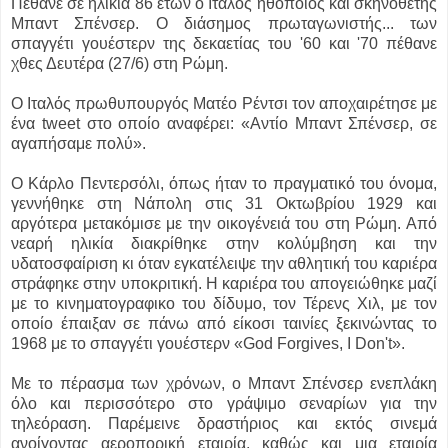
Πέθανε σε ηλικία 86 ετών ο Ιταλός ηθοποιός και σκηνοθέτης
Μπαντ Σπένσερ. O διάσημος πρωταγωνιστής...
των
σπαγγέτι γουέστερν της δεκαετίας του '60 και '70 πέθανε
χθες Δευτέρα (27/6) στη Ρώμη.
Ο Ιταλός πρωθυπουργός Ματέο Ρέντσι τον αποχαιρέτησε με
ένα tweet στο οποίο αναφέρει: «Αντίο Μπαντ Σπένσερ, σε
αγαπήσαμε πολύ».
Ο Κάρλο Πεντερσόλι, όπως ήταν το πραγματικό του όνομα,
γεννήθηκε στη Νάπολη στις 31 Οκτωβρίου 1929 και
αργότερα μετακόμισε με την οικογένειά του στη Ρώμη. Από
νεαρή ηλικία διακρίθηκε στην κολύμβηση και την
υδατοσφαίριση κι όταν εγκατέλειψε την αθλητική του καριέρα
στράφηκε στην υποκριτική. Η καριέρα του απογειώθηκε μαζί
με το κινηματογραφικο του δίδυμο, τον Τέρενς Χιλ, με τον
οποίο έπαιξαν σε πάνω από είκοσι ταινίες ξεκινώντας το
1968 με το σπαγγέτι γουέστερν «God Forgives, I Don't».
Με το πέρασμα των χρόνων, ο Μπαντ Σπένσερ ενεπλάκη
όλο και περισσότερο στο γράψιμο σεναρίων για την
τηλεόραση. Παρέμεινε δραστήριος και εκτός σινεμά
ανοίγοντας αεροπορική εταιρία, καθώς και μια εταιρία