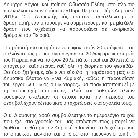
Δημήτρη Λάγιου και ποίηση Οδυσσέα Ελύτη, στο πλαίσιο
των καλλιτεχνικών δράσεων «Πάμε Πειραιά - Πάμε Δημοτικό
2016». Ο κ. Διαμαντής μάς πρότεινε, παράλληλα με τη
δράση αυτή, εάν μπορούμε να συμμετέχουμε και με μία άλλη
δράση που σχεδιάζει να παρουσιάσει σε κεντρικούς
δρόμους του Πειραιά.
Η πρότασή του αυτή ήταν να εμφανιστούν 20 απόφοιτοι του
συλλόγου μας με μουσικά όργανα σε 20 διαφορετικά σημεία
του Πειραιά και να παίζουν 20 λεπτά το πρωί και 20 λεπτά το
απόγευμα, καθημερινά, καθ’ όλη τη διάρκεια του φεστιβάλ.
Ωστόσο ζητήσαμε, εάν είναι εύκολο, η παράστασή μας στο
Δημοτικό Θέατρο να γίνει Κυριακή, καθώς η παρουσίαση
του έργου «Ο Ήλιος ο Ηλιάτορας» θα πραγματοποιηθεί με
τη συμμετοχή αποφοίτων, αλλά και μαθητών άλλων
μουσικών σχολείων οι οποίοι κατά την περίοδο του
φεστιβάλ έχουν εξεταστικές υποχρεώσεις στα σχολεία τους.
Ο κ. Διαμαντής αφού συμβουλεύτηκε το ημερολόγιο τοίχου
που έχει στο γραφείο του μας απάντησε πως μπορεί να
διαθέσει το θέατρο την Κυριακή 5 Ιουνίου. Το δεχτήκαμε και
το σημείωσε μάλιστα και ο ίδιος στο ημερολόγιό του.(…)