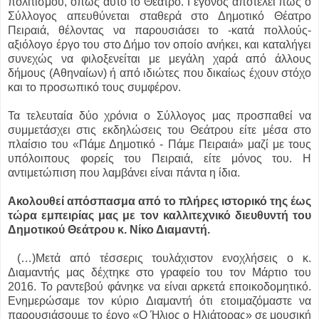
πολιτισμού, όπως αυτό το Θέατρο. Γεγονός αποτελεί πως ο
Σύλλογος απευθύνεται σταθερά στο Δημοτικό Θέατρο
Πειραιά, θέλοντας να παρουσιάσει το -κατά πολλούς-
αξιόλογο έργο του στο Δήμο τον οποίο ανήκει, και καταλήγει
συνεχώς να φιλοξενείται με μεγάλη χαρά από άλλους
δήμους (Αθηναίων) ή από ιδιώτες που δικαίως έχουν στόχο
και το προσωπικό τους συμφέρον.
Τα τελευταία δύο χρόνια ο Σύλλογος μας προσπαθεί να
συμμετάσχει στις εκδηλώσεις του Θεάτρου είτε μέσα στο
πλαίσιο του «Πάμε Δημοτικό - Πάμε Πειραιά» μαζί με τους
υπόλοιπους φορείς του Πειραιά, είτε μόνος του. Η
αντιμετώπιση που λαμβάνει είναι πάντα η ίδια.
Ακολουθεί απόσπασμα από το πλήρες ιστορικό της έως
τώρα εμπειρίας μας με τον καλλιτεχνικό διευθυντή του
Δημοτικού Θεάτρου κ. Νίκο Διαμαντή.
(…)Μετά από τέσσερις τουλάχιστον ενοχλήσεις ο κ.
Διαμαντής μας δέχτηκε στο γραφείο του τον Μάρτιο του
2016. Το ραντεβού φάνηκε να είναι αρκετά εποικοδομητικό.
Ενημερώσαμε τον κύριο Διαμαντή ότι ετοιμαζόμαστε να
παρουσιάσουμε το έργο «Ο Ήλιος ο Ηλιάτορας» σε μουσική