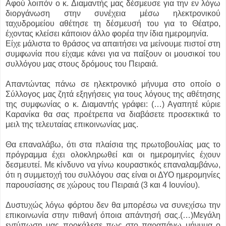
Αφού λοιπόν ο κ. Διαμαντής μας δέσμευσε για την εν λόγω
διοργάνωση στην συνέχεια μέσω ηλεκτρονικού
ταχυδρομείου αθέτησε τη δέσμευσή του για το Θέατρο,
έχοντας κλείσει κάποιον άλλο φορέα την ίδια ημερομηνία.
Είχε μάλιστα το θράσος να απαιτήσει να μείνουμε πιστοί στη
συμφωνία που είχαμε κάνει για να παίξουν οι μουσικοί του
συλλόγου μας στους δρόμους του Πειραιά.
Απαντώντας πάνω σε ηλεκτρονικό μήνυμα στο οποίο ο
Σύλλογος μας ζητά εξηγήσεις για τους λόγους της αθέτησης
της συμφωνίας ο κ. Διαμαντής γράφει: (…) Αγαπητέ κύριε
Καρανίκα θα σας προέτρεπα να διαβάσετε προσεκτικά το
μειλ της τελευταίας επικοινωνίας μας.
Θα επαναλάβω, ότι στα πλαίσια της πρωτοβουλίας μας το
πρόγραμμα έχει ολοκληρωθεί και οι ημερομηνίες έχουν
δεσμευτεί. Με κίνδυνο να γίνω κουραστικός επαναλαμβάνω,
ότι η συμμετοχή του συλλόγου σας είναι οι ΔΥΟ ημερομηνίες
παρουσίασης σε χώρους του Πειραιά (3 και 4 Ιουνίου).
Δυστυχώς λόγω φόρτου δεν θα μπορέσω να συνεχίσω την
επικοινωνία στην πιθανή όποια απάντησή σας.(…)Μεγάλη
εντύπωση μας προκάλεσε πως στο παραπάνω μήνυμα ο