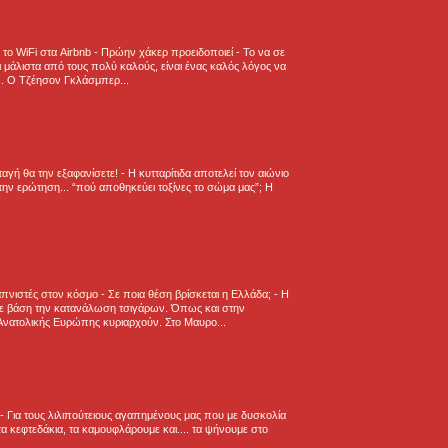
ε το WiFi στα Airbnb - Πρώην χάκερ προειδοποιεί
-
Το να σε
 μάλιστα από τους πολύ καλούς, είναι ένας καλός λόγος να
.. Ο Τζέησον Γκλάσμπερ...
νταγή θα την εξαφανίσετε!
-
H κυτταρίτιδα αποτελεί τον αιώνιο
την ερώτηση... “πού αποθηκεύει τοξίνες το σώμα μας”; Η
πνιστές στον κόσμο - Σε ποια θέση βρίσκεται η Ελλάδα;
-
Η
ε βάση την κατανάλωση τσιγάρων. Όπως και στην
Ανατολικής Ευρώπης κυριαρχούν. Στο Μαυρο...
-
Για τους λιλιπούτειους αγαπημένους μας που με δυσκολία
α κεφτεδάκια, τα καμουφλάρουμε και.... τα ψήνουμε στο