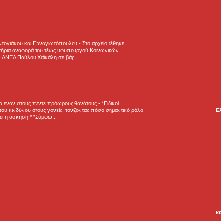
 Ντογιάκου και Παναγιωτόπουλου
-
Στο αρχείο τέθηκε
τήρια αναφορά του τέως υφυπουργού Κοινωνικών
 ΑΝΕΛ Παύλου Χαϊκάλη σε βάρ...
για έναν στους πέντε πρόωρους θανάτους
-
*Ειδικοί
Ε
ου κινδύνου στους γονείς, τονίζοντας πόσο σημαντικό ρόλο
ζει η άσκηση.* *Σύμφω...
κ