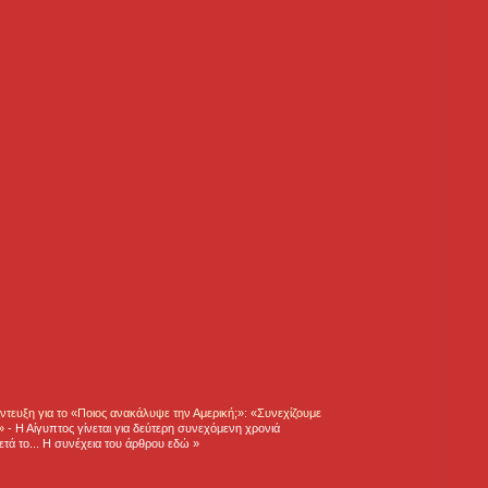
τευξη για το «Ποιος ανακάλυψε την Αμερική;»: «Συνεχίζουμε
η»
-
Η Αίγυπτος γίνεται για δεύτερη συνεχόμενη χρονιά
τά το... Η συνέχεια του άρθρου εδώ »