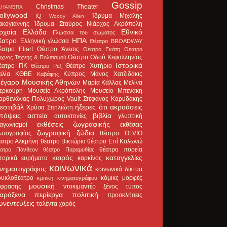
Gossip
Christmas Theater
LHAMBRA
ollywood
Ίδρυμα Μιχάλης
IQ
Woody Allen
ακογιάννης
Ίδρυμα Σταύρος Νιάρχος
Ακρόπολη
ρχαία Ελλάδα
Εθνικό
Γλώσσα του σώματος
έατρο
ΗΠΑ
Ελληνική γλώσσα
Θέατρο BROADWAY
έατρο Eliart
Θέατρο Άνεσις
Θέατρο Εκάτη
Θέατρο
Θέατρο Οδού Κεφαλληνίας
χνος Τέχνης & Πολιτισμού
Ιστορικά
έατρο ΠΚ
Θέατρο Χυτήριο
Θέατρο Ρεξ
αλία
ΚΘΒΕ
Κύπρος
Μάνος Χατζιδάκις
Καβάφης
έγαρο Μουσικής Αθηνών
Μαρία Κάλλας
Μελίνα
ερκούρη
Μουσείο Ακρόπολης
Μουσείο Μπενάκη
αρθενώνας
Πολυχώρος Vault
Στέφανος Καρυδάκης
εστιβάλ
ήξερες ότι
ακροάσεις
Χρύσα Σπηλιώτη
πόψεις
αστεία
βιβλία
αυτοκτονίες
γλυπτική
εκθέσεις ζωγραφικής
ιαγωνισμοί
εκθέσεις
ζωγραφική
ζώδια
ωτογραφίας
θέατρο OLVIO
έατρο Αλκμήνη
θέατρο Βικτώρια
θέατρο Επί Κολωνώ
θέατρο πορεία
έατρο Πάνθεον
θέατρο Παραμυθίας
καιρός
καταγγελίες
στορικά ευρήματα
καρκίνος
κοινωνικά
ινηματογράφος
κοινωνικά δίκτυα
ουκλοθέατρο
κόμικς
μορφές
κριτική κινηματογράφου
μουσική
κφρασης
ντοκιμαντέρ
ξένος τύπος
αράξενα
περίεργα
πολιτική
προσκλήσεις
υνεντεύξεις
ταλέντα
χορός