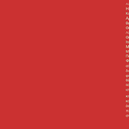
A
H
Κ
Α
θ
Θ
Λύ
Θ
Ιτ
Μ
Μ
Π
Φ
α
δ
φ
θ
θ
ι
κ
κ
έ
π
σ