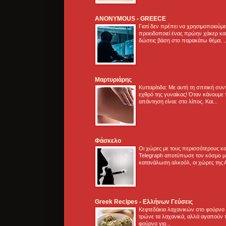
ANONYMOUS - GREECE
Γιατί δεν πρέπει να χρησιμοποιούμ
προειδοποιεί ένας πρώην χάκερ και
δώσεις βάση στο παρακάτω θέμα. .
Μαρτυριάρης
Κυτταρίτιδα: Με αυτή τη σπιτική συ
εχθρό της γυναίκας! Όταν κάνουμε 
απάντηση είναι: στο λίπος. Και...
Φάσκελο
Οι χώρες με τους περισσότερους κα
Telegraph αποτύπωσε τον κόσμο μ
κατανάλωση αλκοόλ, οι χώρες της 
Greek Recipes - Ελλήνων Γεύσεις
Κεφτεδάκια λαχανικών στο φούρνο
τρώνε τα λαχανικά, αλλά αγαπούν τ
φούρνο για...