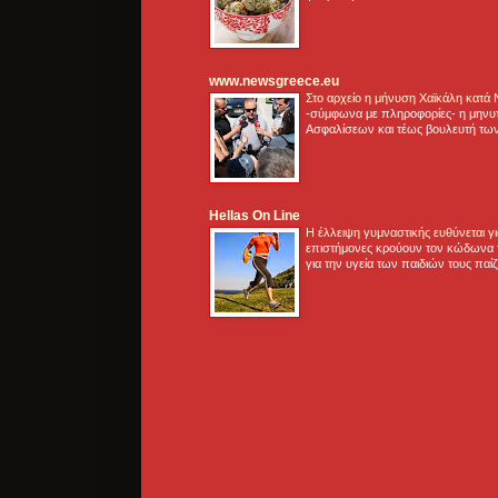
www.newsgreece.eu
Στο αρχείο η μήνυση Χαϊκάλη κατά
-σύμφωνα με πληροφορίες- η μηνυ
Ασφαλίσεων και τέως βουλευτή των
Hellas On Line
Η έλλειψη γυμναστικής ευθύνεται 
επιστήμονες κρούουν τον κώδωνα τ
για την υγεία των παιδιών τους παί