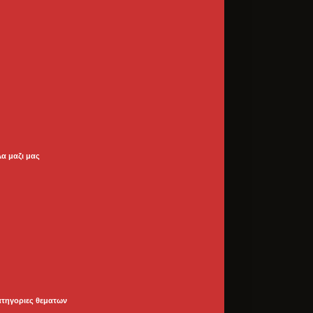
λα μαζι μας
ατηγοριες θεματων