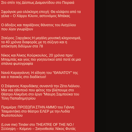
Στο σπίτι της Δέσπως Διαμαντίδου στο Πειραιά
Σφράγισε μια ολόκληρη εποχή: Θα κλάψετε από τα
γέλια – Ο Χάρρυ Κλυνν, αστυνόμος Μπέκας
Ο άδοξος και παράξενος θάνατος του Αισχύλου
που λίγοι γνωρίζουν
Σταύρος Ξαρχάκος:Η μεγάλη μουσική κληρονομιά,
τα 40 χρόνια διαφοράς με τη σύζυγο και η
απόκτηση διδύμων στα 78
Νίκος και Άλκης Κούρκουλος, 20 χρόνια πριν:
Μπαμπάς και γιος πιο γοητευτικοί από ποτέ σε μια
σπάνια φωτογραφία
Νανά Καραγιάννη: Η είδηση του "ΘΑΝΑΤΟΥ" της
και ο πανικός στο διαδίκτυο!
Ο Στέφανος Καρυδάκης συναντά την Ζέτα Λιάλιου.
Μια νέα ηθοποιό που φέτος την βλέπουμε στο
Θέατρο Αλκμήνη στο έργο "Μαυρη Σαμπούκα του
Τόλη Παπαδημητρίου
Πρεμιέρα: ΠΡΟΣΩΠΑ ΣΤΗΝ ΑΜΜΟ του Γιάννη
Τσαμαντάκη στο θέατρο ΕΛΕΡ με την Λυδία
Φωτοπούλου
(Love me) Tinder στο THEATRE OF THE NO /
Σύλληψη – Κείμενο – Σκηνοθεσία: Νίκος Φυτάς