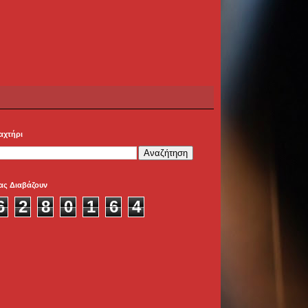
αχτήρι
ας Διαβάζουν
6
2
8
0
1
6
4