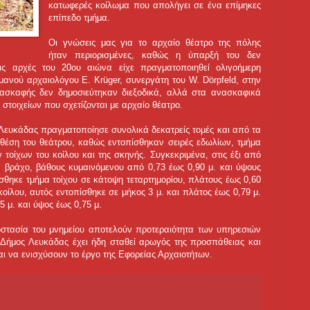
κατωφερές κοίλωμα που απολήγει σε ένα επίμηκες
επίπεδο τμήμα.
Οι γνώσεις μας για το αρχαίο θέατρο της πόλης
ήταν περιορισμένες, καθώς η ύπαρξή του δεν
τις αρχές του 20ου αιώνα είχε πραγματοποιηθεί ολιγοήμερη
μανού αρχαιολόγου Ε. Κrüger, συνεργάτη του W. Dörpfeld, στην
ασκαφής δεν δημοσιεύτηκαν διεξοδικά, αλλά στα ανασκαφικά
 στοιχείων που σχετίζονται με αρχαίο θέατρο.
Λευκάδας πραγματοποίησε συνολικά δεκατρείς τομές και από τα
θέση του θεάτρου, καθώς εντοπίσθηκαν σειρές εδωλίων, τμήμα
τοίχων του κοίλου και της σκηνής. Συγκεκριμένα, στις έξι από
ν βράχο, βάθους κυμαινόμενου από 0,73 έως 0,90 μ. και ύψους
σθηκε τμήμα τοίχου σε κάτοψη τεταρτημορίου, πλάτους έως 0,60
οίλου, αυτός εντοπίσθηκε σε μήκος 3 μ. και πλάτος έως 0,79 μ.
5 μ. και ύψος έως 0,75 μ.
οστασία του μνημείου αποτελούν προτεραιότητα των υπηρεσιών
 Δήμος Λευκάδας έχει ήδη σταθεί αρωγός της προσπάθειας και
αι να ενισχύσουν το έργο της Εφορείας Αρχαιοτήτων.