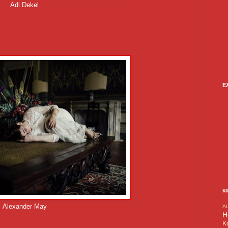
Adi Dekel
Ε
κ
Alexander May
A
H
Κ