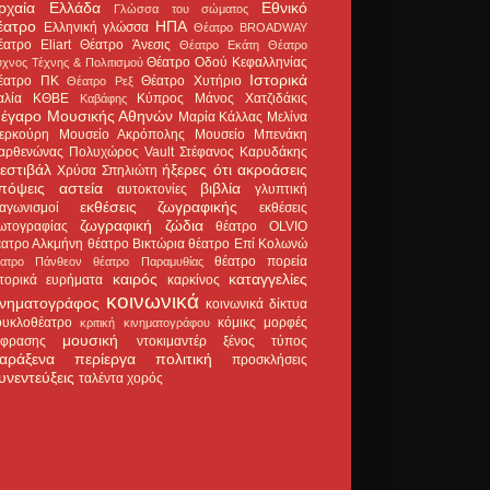
ρχαία Ελλάδα
Εθνικό
Γλώσσα του σώματος
έατρο
ΗΠΑ
Ελληνική γλώσσα
Θέατρο BROADWAY
έατρο Eliart
Θέατρο Άνεσις
Θέατρο Εκάτη
Θέατρο
Θέατρο Οδού Κεφαλληνίας
χνος Τέχνης & Πολιτισμού
Ιστορικά
έατρο ΠΚ
Θέατρο Χυτήριο
Θέατρο Ρεξ
αλία
ΚΘΒΕ
Κύπρος
Μάνος Χατζιδάκις
Καβάφης
έγαρο Μουσικής Αθηνών
Μαρία Κάλλας
Μελίνα
ερκούρη
Μουσείο Ακρόπολης
Μουσείο Μπενάκη
αρθενώνας
Πολυχώρος Vault
Στέφανος Καρυδάκης
εστιβάλ
ήξερες ότι
ακροάσεις
Χρύσα Σπηλιώτη
πόψεις
αστεία
βιβλία
αυτοκτονίες
γλυπτική
εκθέσεις ζωγραφικής
ιαγωνισμοί
εκθέσεις
ζωγραφική
ζώδια
ωτογραφίας
θέατρο OLVIO
έατρο Αλκμήνη
θέατρο Βικτώρια
θέατρο Επί Κολωνώ
θέατρο πορεία
έατρο Πάνθεον
θέατρο Παραμυθίας
καιρός
καταγγελίες
στορικά ευρήματα
καρκίνος
κοινωνικά
ινηματογράφος
κοινωνικά δίκτυα
ουκλοθέατρο
κόμικς
μορφές
κριτική κινηματογράφου
μουσική
κφρασης
ντοκιμαντέρ
ξένος τύπος
αράξενα
περίεργα
πολιτική
προσκλήσεις
υνεντεύξεις
ταλέντα
χορός