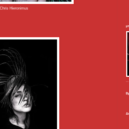
Chris Hieronimus
μ
.
Β
Δ