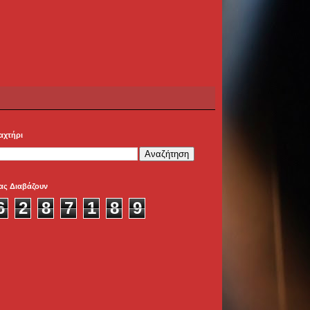
αχτήρι
ας Διαβάζουν
6
2
8
7
1
8
9