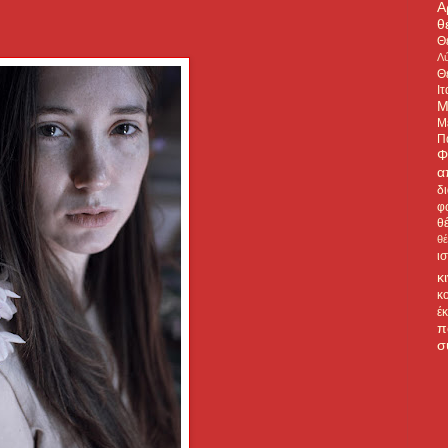
Α
θ
Θ
Λύ
Θ
Ιτ
Μ
Μ
Π
Φ
α
δ
φ
θ
θ
ι
κ
κ
έ
π
σ