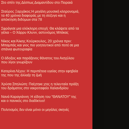
Στο σπίτι της Δέσπως Διαμαντίδου στο Πειραιά
Σταύρος Ξαρχάκος:Η μεγάλη μουσική κληρονομιά,
τα 40 χρόνια διαφοράς με τη σύζυγο και η
απόκτηση διδύμων στα 78
Σφράγισε μια ολόκληρη εποχή: Θα κλάψετε από τα
γέλια – Ο Χάρρυ Κλυνν, αστυνόμος Μπέκας
Νίκος και Άλκης Κούρκουλος, 20 χρόνια πριν:
Μπαμπάς και γιος πιο γοητευτικοί από ποτέ σε μια
σπάνια φωτογραφία
Ο άδοξος και παράξενος θάνατος του Αισχύλου
που λίγοι γνωρίζουν
Κατερίνα Λέχου: Η περιπέτεια υγείας στην εφηβεία
της που της άλλαξε τη ζωή
Χρύσα Σπηλιώτη: Παίχτηκε χτες η τελευταία πράξη
του δράματος στο νεκροταφείο Χαλανδρίου
Νανά Καραγιάννη: Η είδηση του "ΘΑΝΑΤΟΥ" της
και ο πανικός στο διαδίκτυο!
Πολιτισμός δεν είναι μόνο οι μεγάλες σκηνές