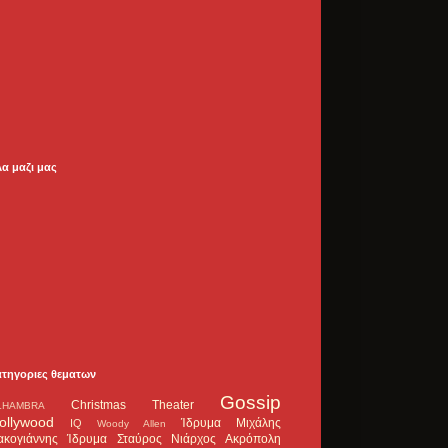
λα μαζι μας
ατηγοριες θεματων
Gossip
Christmas Theater
LHAMBRA
ollywood
Ίδρυμα Μιχάλης
IQ
Woody Allen
ακογιάννης
Ίδρυμα Σταύρος Νιάρχος
Ακρόπολη