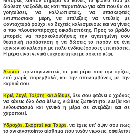
Μπορείς λοιπόν σήμερα να κάνεις τα ψώνια σου με
διάθεση να ξοδέψεις κάτι παραπάνω για κάτι που θα σε
γοητεύσει, να καλλωπιστείς, να επισκεφτείς
εντυπωσιακά μέρη, να επιλέξεις να ντυθείς με
φανταχτερά ρούχα, να δεχτείς καλεσμένους και να γίνεις
ο πιο πλουσιοπάροχος οικοδεσπότης. Προς το βράδυ
μπορείς να παρακολουθήσεις την αγαπημένη σου
θεατρική παράσταση ή να δώσεις το παρόν σε ένα
κοινωνικό κάλεσμα με πολύ ενδιαφέρουσες επεκτάσεις.
Η μέρα είναι γενικά ευχάριστη και με αρκετό κέφι.
Λέοντα
, πρωταγωνιστείς σε μια μέρα που την ορίζεις
εσύ χωρίς παρεμβολές και την απολαμβάνεις με την
καρδιά σου.
Κριέ, Ζυγέ, Τοξότη και Δίδυμε
, δεν σου φτάνει ο χρόνος
να κάνεις όλα όσα θέλεις, νιώθεις ζωτικότητα, ευεξία και
ενθουσιασμό και γενικά η μέρα σε ανεβάζει και σε
χαροποιεί.
Υδροχόε, Σκορπιέ και Ταύρε
, να έχεις υπ’ όψιν σου πως
το ανικανοποίητο αίσθημα που τυχόν νιώσεις, οφείλεται