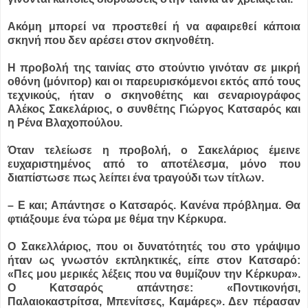
Ακόμη μπορεί να προστεθεί ή να αφαιρεθεί κάποια
σκηνή που δεν αρέσει στον σκηνοθέτη.
Η προβολή της ταινίας στο στούντιο γινόταν σε μικρή
οθόνη (μόνιτορ) και οι παρευρισκόμενοι εκτός από τους
τεχνικούς, ήταν ο σκηνοθέτης και σεναριογράφος
Αλέκος Σακελάριος, ο συνθέτης Γιώργος Κατσαρός και
η Ρένα Βλαχοπούλου.
Όταν τελείωσε η προβολή, ο Σακελάριος έμεινε
ευχαριστημένος από το αποτέλεσμα, μόνο που
διαπίστωσε πως λείπει ένα τραγούδι των τίτλων.
– Ε και; Απάντησε ο Κατσαρός. Κανένα πρόβλημα. Θα
φτιάξουμε ένα τώρα με θέμα την Κέρκυρα.
Ο Σακελλάριος, που οι δυνατότητές του στο γράψιμο
ήταν ως γνωστόν εκπληκτικές, είπε στον Κατσαρό:
«Πες μου μερικές λέξεις που να θυμίζουν την Κέρκυρα».
Ο Κατσαρός απάντησε: «Ποντικονήσι,
Παλαιοκαστρίτσα, Μπενίτσες, Καμάρες». Δεν πέρασαν