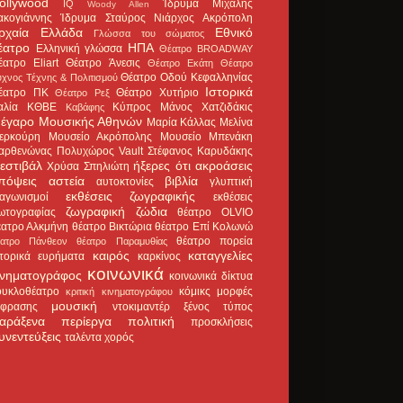
ollywood
Ίδρυμα Μιχάλης
IQ
Woody Allen
ακογιάννης
Ίδρυμα Σταύρος Νιάρχος
Ακρόπολη
ρχαία Ελλάδα
Εθνικό
Γλώσσα του σώματος
έατρο
ΗΠΑ
Ελληνική γλώσσα
Θέατρο BROADWAY
έατρο Eliart
Θέατρο Άνεσις
Θέατρο Εκάτη
Θέατρο
Θέατρο Οδού Κεφαλληνίας
χνος Τέχνης & Πολιτισμού
Ιστορικά
έατρο ΠΚ
Θέατρο Χυτήριο
Θέατρο Ρεξ
αλία
ΚΘΒΕ
Κύπρος
Μάνος Χατζιδάκις
Καβάφης
έγαρο Μουσικής Αθηνών
Μαρία Κάλλας
Μελίνα
ερκούρη
Μουσείο Ακρόπολης
Μουσείο Μπενάκη
αρθενώνας
Πολυχώρος Vault
Στέφανος Καρυδάκης
εστιβάλ
ήξερες ότι
ακροάσεις
Χρύσα Σπηλιώτη
πόψεις
αστεία
βιβλία
αυτοκτονίες
γλυπτική
εκθέσεις ζωγραφικής
ιαγωνισμοί
εκθέσεις
ζωγραφική
ζώδια
ωτογραφίας
θέατρο OLVIO
έατρο Αλκμήνη
θέατρο Βικτώρια
θέατρο Επί Κολωνώ
θέατρο πορεία
έατρο Πάνθεον
θέατρο Παραμυθίας
καιρός
καταγγελίες
στορικά ευρήματα
καρκίνος
κοινωνικά
ινηματογράφος
κοινωνικά δίκτυα
ουκλοθέατρο
κόμικς
μορφές
κριτική κινηματογράφου
μουσική
κφρασης
ντοκιμαντέρ
ξένος τύπος
αράξενα
περίεργα
πολιτική
προσκλήσεις
υνεντεύξεις
ταλέντα
χορός