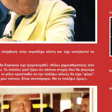
μ
 επέμβαση στην ουροδόχο κύστη και είχε νοσηλευτεί σε
.
δα Espresso είχε εξομολογηθεί: «Κάνω χημειοθεραπείες από
ω. Το παλεύω γιατί ξέρω ότι κάποια στιγμή όλοι θα φύγουμε
Β
Mε το γέλιο προσπαθώ να την παλέψω αλλιώς θα είχα “φύγει”
ς μου πόνους. Είναι ανυπόφοροι. Θα το παλέψω όμως».
Δ