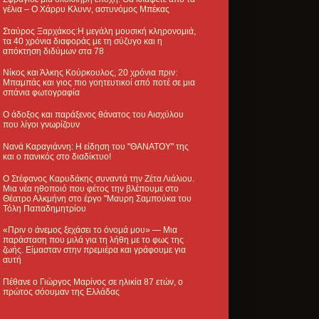
γέλια – Ο Χάρρυ Κλυνν, αστυνόμος Μπέκας
Σταύρος Ξαρχάκος:Η μεγάλη μουσική κληρονομιά,
τα 40 χρόνια διαφοράς με τη σύζυγο και η
απόκτηση διδύμων στα 78
Νίκος και Άλκης Κούρκουλος, 20 χρόνια πριν:
Μπαμπάς και γιος πιο γοητευτικοί από ποτέ σε μια
σπάνια φωτογραφία
Ο άδοξος και παράξενος θάνατος του Αισχύλου
που λίγοι γνωρίζουν
Νανά Καραγιάννη: Η είδηση του "ΘΑΝΑΤΟΥ" της
και ο πανικός στο διαδίκτυο!
Ο Στέφανος Καρυδάκης συναντά την Ζέτα Λιάλιου.
Μια νέα ηθοποιό που φέτος την βλέπουμε στο
Θέατρο Αλκμήνη στο έργο "Μαυρη Σαμπούκα του
Τόλη Παπαδημητρίου
«Πριν ο άνεμος ξεχάσει το όνομά μου» — Μια
παράσταση που μιλά για τη λήθη με το φως της
ζωής. Είμασταν στην πρεμιέρα και γράφουμε για
αυτή
Πέθανε ο Γιώργος Μαρίνος σε ηλικία 87 ετών, ο
πρώτος σόουμαν της Ελλάδας