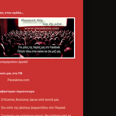
πες στην ομάδα...
.. ενημερώσου άμεσα!
ρειτε μας στο FB
Paraskinia.com
ιαβαστηκαν περισσοτερο
Ο Κώστας Βολιώτης έφυγε από κοντά μας
Στο σπίτι της Δέσπως Διαμαντίδου στο Πειραιά
Σφράγισε μια ολόκληρη εποχή: Θα κλάψετε από τα