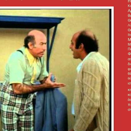
H
Κ
Α
θ
Θ
Λύ
Θ
Ιτ
Μ
Μ
Π
Φ
α
δ
φ
θ
θ
ι
κ
κ
έ
π
σ