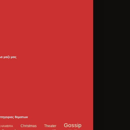
λα μαζι μας
ατηγοριες θεματων
Gossip
Christmas Theater
LHAMBRA