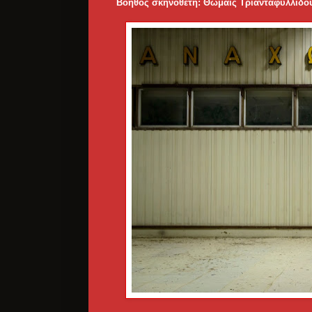
Βοηθός σκηνοθέτη: Θωμαίς Τριανταφυλλίδο