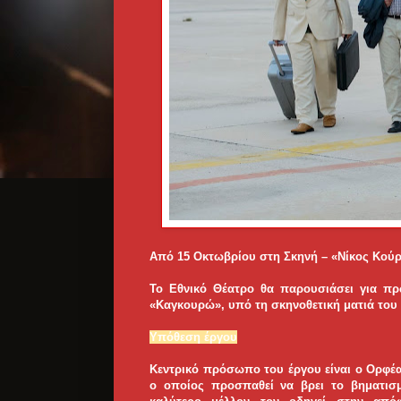
Από 15 Οκτωβρίου στη Σκηνή – «Νίκος Κού
Το Εθνικό Θέατρο θα παρουσιάσει για πρ
«Καγκουρώ», υπό τη σκηνοθετική ματιά του .
Υπόθεση έργου
Κεντρικό πρόσωπο του έργου είναι ο Ορφέα
ο οποίος προσπαθεί να βρει το βηματισμ