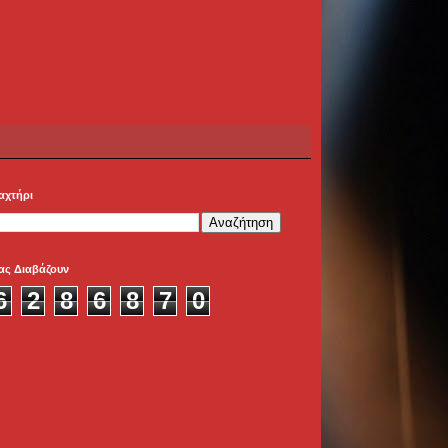
αχτήρι
ας Διαβάζουν
6
2
8
6
8
7
0