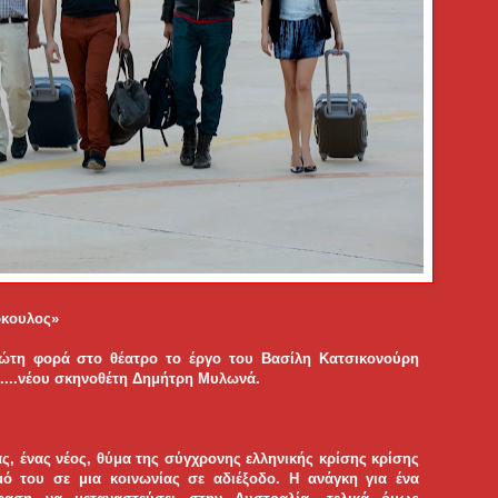
ρκουλος»
ώτη φορά στο θέατρο το έργο του Βασίλη Κατσικονούρη
...
νέου σκηνοθέτη Δημήτρη Μυλωνά.
ς, ένας νέος, θύμα της σύγχρονης ελληνικής κρίσης κρίσης
ό του σε μια κοινωνίας σε αδιέξοδο. Η ανάγκη για ένα