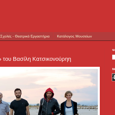
 Σχολές - Θεατρικά Εργαστήρια
Κατάλογος Μουσείων
Ψ
 του Βασίλη Κατσικονούρηη
Μ