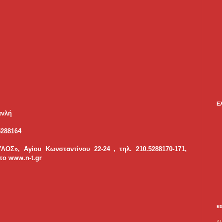
Ε
ανλή
.5288164
», Αγίου Κωνσταντίνου 22-24 , τηλ. 210.5288170-171,
το www.n-t.gr
κ
A