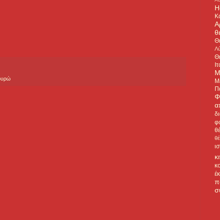
H
Κ
Α
θ
Θ
Λύ
Θ
Ιτ
Μ
ουρώ
Μ
Π
Φ
α
δ
φ
θ
θ
ι
κ
κ
έ
π
σ