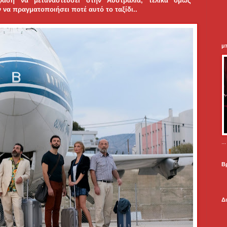
φαση να μεταναστεύσει στην Αυστραλία, τελικά όμως
ν να πραγματοποιήσει ποτέ αυτό το ταξίδι..
μ
.
Β
Δ