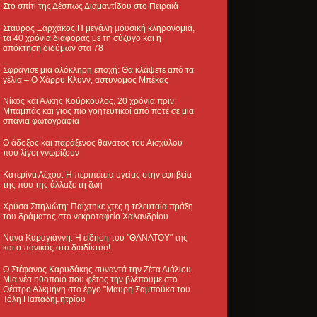
Στο σπίτι της Δέσπως Διαμαντίδου στο Πειραιά
Σταύρος Ξαρχάκος:Η μεγάλη μουσική κληρονομιά,
τα 40 χρόνια διαφοράς με τη σύζυγο και η
απόκτηση διδύμων στα 78
Σφράγισε μια ολόκληρη εποχή: Θα κλάψετε από τα
γέλια – Ο Χάρρυ Κλυνν, αστυνόμος Μπέκας
Νίκος και Άλκης Κούρκουλος, 20 χρόνια πριν:
Μπαμπάς και γιος πιο γοητευτικοί από ποτέ σε μια
σπάνια φωτογραφία
Ο άδοξος και παράξενος θάνατος του Αισχύλου
που λίγοι γνωρίζουν
Κατερίνα Λέχου: Η περιπέτεια υγείας στην εφηβεία
της που της άλλαξε τη ζωή
Χρύσα Σπηλιώτη: Παίχτηκε χτες η τελευταία πράξη
του δράματος στο νεκροταφείο Χαλανδρίου
Νανά Καραγιάννη: Η είδηση του "ΘΑΝΑΤΟΥ" της
και ο πανικός στο διαδίκτυο!
Ο Στέφανος Καρυδάκης συναντά την Ζέτα Λιάλιου.
Μια νέα ηθοποιό που φέτος την βλέπουμε στο
Θέατρο Αλκμήνη στο έργο "Μαυρη Σαμπούκα του
Τόλη Παπαδημητρίου