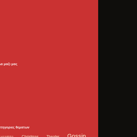
λα μαζι μας
ατηγοριες θεματων
Gossip
Christmas Theater
LHAMBRA