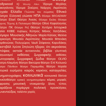
ollywood
Ίδρυμα Μιχάλης
IQ
Woody Allen
ακογιάννης
Ίδρυμα Σταύρος Νιάρχος
Ακρόπολη
ρχαία Ελλάδα
Εθνικό
Γλώσσα του σώματος
έατρο
ΗΠΑ
Ελληνική γλώσσα
Θέατρο BROADWAY
έατρο Eliart
Θέατρο Άνεσις
Θέατρο Εκάτη
Θέατρο
Θέατρο Οδού Κεφαλληνίας
χνος Τέχνης & Πολιτισμού
Ιστορικά
έατρο ΠΚ
Θέατρο Χυτήριο
Θέατρο Ρεξ
αλία
ΚΘΒΕ
Κύπρος
Μάνος Χατζιδάκις
Καβάφης
έγαρο Μουσικής Αθηνών
Μαρία Κάλλας
Μελίνα
ερκούρη
Μουσείο Ακρόπολης
Μουσείο Μπενάκη
αρθενώνας
Πολυχώρος Vault
Στέφανος Καρυδάκης
εστιβάλ
ήξερες ότι
ακροάσεις
Χρύσα Σπηλιώτη
πόψεις
αστεία
βιβλία
αυτοκτονίες
γλυπτική
εκθέσεις ζωγραφικής
ιαγωνισμοί
εκθέσεις
ζωγραφική
ζώδια
ωτογραφίας
θέατρο OLVIO
έατρο Αλκμήνη
θέατρο Βικτώρια
θέατρο Επί Κολωνώ
θέατρο πορεία
έατρο Πάνθεον
θέατρο Παραμυθίας
καιρός
καταγγελίες
στορικά ευρήματα
καρκίνος
κοινωνικά
ινηματογράφος
κοινωνικά δίκτυα
ουκλοθέατρο
κόμικς
μορφές
κριτική κινηματογράφου
μουσική
κφρασης
ντοκιμαντέρ
ξένος τύπος
αράξενα
περίεργα
πολιτική
προσκλήσεις
υνεντεύξεις
ταλέντα
χορός