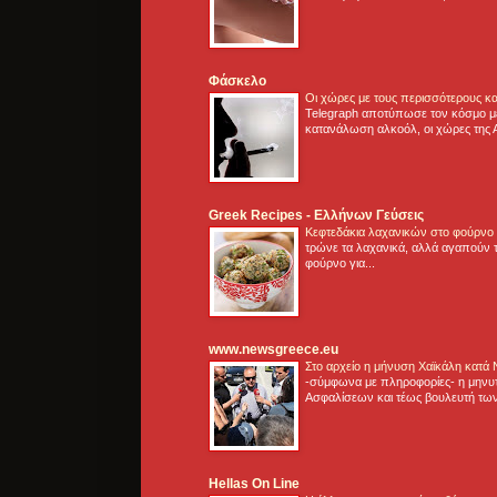
Φάσκελο
Οι χώρες με τους περισσότερους κα
Telegraph αποτύπωσε τον κόσμο μ
κατανάλωση αλκοόλ, οι χώρες της 
Greek Recipes - Ελλήνων Γεύσεις
Κεφτεδάκια λαχανικών στο φούρνο
τρώνε τα λαχανικά, αλλά αγαπούν τ
φούρνο για...
www.newsgreece.eu
Στο αρχείο η μήνυση Χαϊκάλη κατά
-σύμφωνα με πληροφορίες- η μηνυ
Ασφαλίσεων και τέως βουλευτή των
Hellas On Line