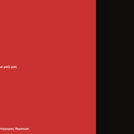
λα μαζι μας
ατηγοριες θεματων