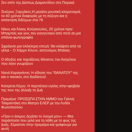
Στο σπίτι της Δέσπως Διαμαντίδου στο Πειραιά
Σταύρος Ξαρχάκος:Η μεγάλη μουσική κληρονομιά,
τα 40 χρόνια διαφοράς με τη σύζυγο και η
απόκτηση διδύμων στα 78
Νίκος και Άλκης Κούρκουλος, 20 χρόνια πριν:
Μπαμπάς και γιος πιο γοητευτικοί από ποτέ σε μια
σπάνια φωτογραφία
Σφράγισε μια ολόκληρη εποχή: Θα κλάψετε από τα
γέλια – Ο Χάρρυ Κλυνν, αστυνόμος Μπέκας
Ο άδοξος και παράξενος θάνατος του Αισχύλου
που λίγοι γνωρίζουν
Νανά Καραγιάννη: Η είδηση του "ΘΑΝΑΤΟΥ" της
και ο πανικός στο διαδίκτυο!
Κατερίνα Λέχου: Η περιπέτεια υγείας στην εφηβεία
της που της άλλαξε τη ζωή
Πρεμιέρα: ΠΡΟΣΩΠΑ ΣΤΗΝ ΑΜΜΟ του Γιάννη
Τσαμαντάκη στο θέατρο ΕΛΕΡ με την Λυδία
Φωτοπούλου
«Πριν ο άνεμος ξεχάσει το όνομά μου» — Μια
παράσταση που μιλά για τη λήθη με το φως της
ζωής. Είμασταν στην πρεμιέρα και γράφουμε για
αυτή