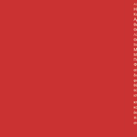
A
H
Κ
Α
θ
Θ
Λύ
Θ
Ιτ
Μ
Μ
Π
Φ
α
δ
φ
θ
θ
ι
κ
κ
έ
π
σ