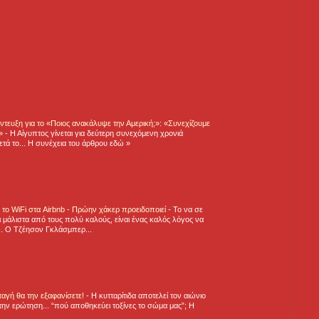
τευξη για το «Ποιος ανακάλυψε την Αμερική;»: «Συνεχίζουμε
η»
-
Η Αίγυπτος γίνεται για δεύτερη συνεχόμενη χρονιά
τά το... Η συνέχεια του άρθρου εδώ »
ε το WiFi στα Airbnb - Πρώην χάκερ προειδοποιεί
-
Το να σε
 μάλιστα από τους πολύ καλούς, είναι ένας καλός λόγος να
.. Ο Τζέησον Γκλάσμπερ...
νταγή θα την εξαφανίσετε!
-
H κυτταρίτιδα αποτελεί τον αιώνιο
την ερώτηση... “πού αποθηκεύει τοξίνες το σώμα μας”; Η