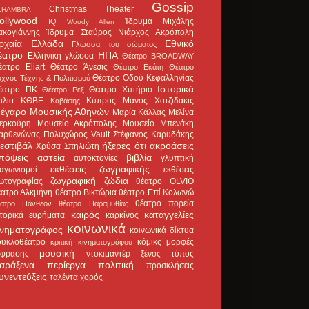
Gossip
Christmas Theater
LHAMBRA
ollywood
Ίδρυμα Μιχάλης
IQ
Woody Allen
ακογιάννης
Ίδρυμα Σταύρος Νιάρχος
Ακρόπολη
ρχαία Ελλάδα
Εθνικό
Γλώσσα του σώματος
έατρο
ΗΠΑ
Ελληνική γλώσσα
Θέατρο BROADWAY
έατρο Eliart
Θέατρο Άνεσις
Θέατρο Εκάτη
Θέατρο
Θέατρο Οδού Κεφαλληνίας
χνος Τέχνης & Πολιτισμού
Ιστορικά
έατρο ΠΚ
Θέατρο Χυτήριο
Θέατρο Ρεξ
αλία
ΚΘΒΕ
Κύπρος
Μάνος Χατζιδάκις
Καβάφης
έγαρο Μουσικής Αθηνών
Μαρία Κάλλας
Μελίνα
ερκούρη
Μουσείο Ακρόπολης
Μουσείο Μπενάκη
αρθενώνας
Πολυχώρος Vault
Στέφανος Καρυδάκης
εστιβάλ
ήξερες ότι
ακροάσεις
Χρύσα Σπηλιώτη
πόψεις
αστεία
βιβλία
αυτοκτονίες
γλυπτική
εκθέσεις ζωγραφικής
ιαγωνισμοί
εκθέσεις
ζωγραφική
ζώδια
ωτογραφίας
θέατρο OLVIO
έατρο Αλκμήνη
θέατρο Βικτώρια
θέατρο Επί Κολωνώ
θέατρο πορεία
έατρο Πάνθεον
θέατρο Παραμυθίας
καιρός
καταγγελίες
στορικά ευρήματα
καρκίνος
κοινωνικά
ινηματογράφος
κοινωνικά δίκτυα
ουκλοθέατρο
κόμικς
μορφές
κριτική κινηματογράφου
μουσική
κφρασης
ντοκιμαντέρ
ξένος τύπος
αράξενα
περίεργα
πολιτική
προσκλήσεις
υνεντεύξεις
ταλέντα
χορός