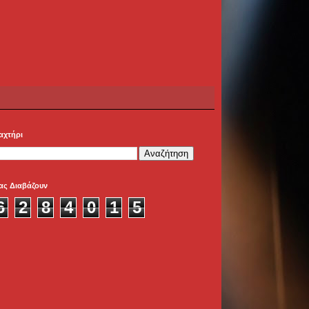
αχτήρι
ας Διαβάζουν
6
2
8
4
0
1
5