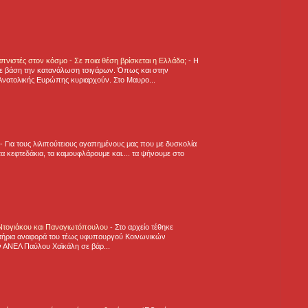
πνιστές στον κόσμο - Σε ποια θέση βρίσκεται η Ελλάδα;
-
Η
ε βάση την κατανάλωση τσιγάρων. Όπως και στην
Ανατολικής Ευρώπης κυριαρχούν. Στο Μαυρο...
-
Για τους λιλιπούτειους αγαπημένους μας που με δυσκολία
α κεφτεδάκια, τα καμουφλάρουμε και.... τα ψήνουμε στο
 Ντογιάκου και Παναγιωτόπουλου
-
Στο αρχείο τέθηκε
τήρια αναφορά του τέως υφυπουργού Κοινωνικών
 ΑΝΕΛ Παύλου Χαϊκάλη σε βάρ...