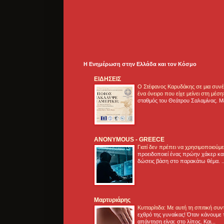
Η Ενημέρωση στην Ελλάδα και τoν Κόσμο
ΕΙΔΗΣΕΙΣ
Ο Στέφανος Καρυδάκης σε μια συνέν
ένα όνειρο που είχε μείνει στη μέσ
σταθμός του Θεάτρου Σαλαμίνας. Με
ANONYMOUS - GREECE
Γιατί δεν πρέπει να χρησιμοποιούμ
προειδοποιεί ένας πρώην χάκερ και
δώσεις βάση στο παρακάτω θέμα. .
Μαρτυριάρης
Κυτταρίτιδα: Με αυτή τη σπιτική συ
εχθρό της γυναίκας! Όταν κάνουμε 
απάντηση είναι: στο λίπος. Και...