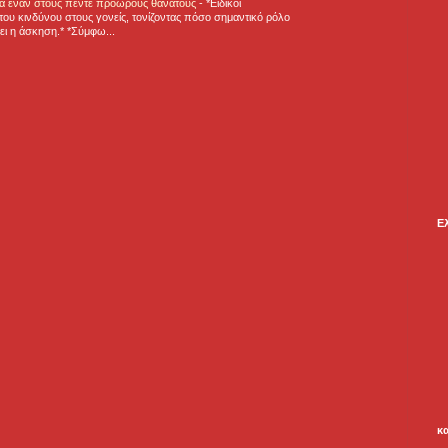
για έναν στους πέντε πρόωρους θανάτους
-
*Ειδικοί
ου κινδύνου στους γονείς, τονίζοντας πόσο σημαντικό ρόλο
ζει η άσκηση.* *Σύμφω...
Ε
κ