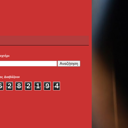
αχτήρι
ας Διαβάζουν
6
2
8
2
1
9
4