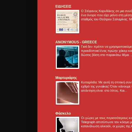
ΕΙΔΗΣΕΙΣ
Ο Στέφανος Καρυδάκης σε μια συνέν
ένα όνειρο που είχε μείνει στη μέσ
σταθμός του Θεάτρου Σαλαμίνας. Με
ANONYMOUS - GREECE
Γιατί δεν πρέπει να χρησιμοποιούμ
προειδοποιεί ένας πρώην χάκερ και
δώσεις βάση στο παρακάτω θέμα. .
Μαρτυριάρης
Κυτταρίτιδα: Με αυτή τη σπιτική συ
εχθρό της γυναίκας! Όταν κάνουμε 
απάντηση είναι: στο λίπος. Και...
Φάσκελο
Οι χώρες με τους περισσότερους κα
Telegraph αποτύπωσε τον κόσμο μ
κατανάλωση αλκοόλ, οι χώρες της 