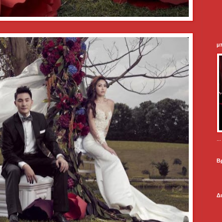
μ
.
Β
Δ