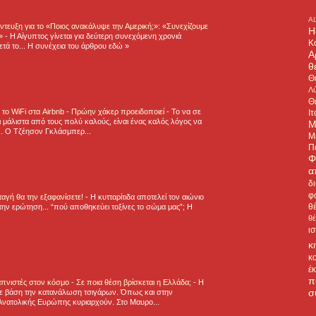
A
τευξη για το «Ποιος ανακάλυψε την Αμερική;»: «Συνεχίζουμε
H
η»
-
Η Αίγυπτος γίνεται για δεύτερη συνεχόμενη χρονιά
Κ
τά το... Η συνέχεια του άρθρου εδώ »
Α
θ
Θ
Λύ
Θ
ε το WiFi στα Airbnb - Πρώην χάκερ προειδοποιεί
-
Το να σε
Ιτ
 μάλιστα από τους πολύ καλούς, είναι ένας καλός λόγος να
Μ
.. Ο Τζέησον Γκλάσμπερ...
Μ
Π
Φ
α
δ
φ
νταγή θα την εξαφανίσετε!
-
H κυτταρίτιδα αποτελεί τον αιώνιο
θ
την ερώτηση... “πού αποθηκεύει τοξίνες το σώμα μας”; Η
θ
ι
κ
κ
έ
π
πνιστές στον κόσμο - Σε ποια θέση βρίσκεται η Ελλάδα;
-
Η
σ
ε βάση την κατανάλωση τσιγάρων. Όπως και στην
Ανατολικής Ευρώπης κυριαρχούν. Στο Μαυρο...