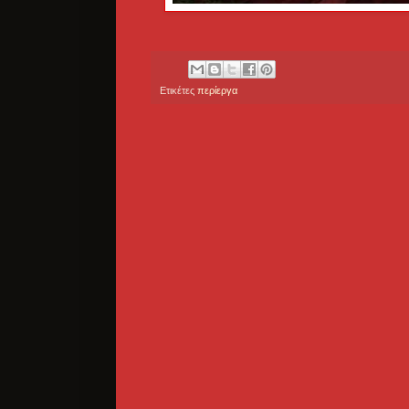
Ετικέτες
περίεργα