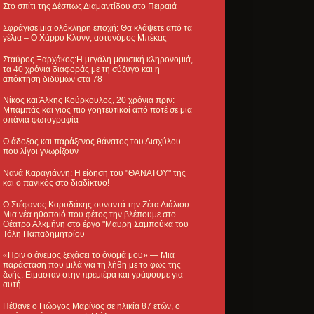
Στο σπίτι της Δέσπως Διαμαντίδου στο Πειραιά
Σφράγισε μια ολόκληρη εποχή: Θα κλάψετε από τα
γέλια – Ο Χάρρυ Κλυνν, αστυνόμος Μπέκας
Σταύρος Ξαρχάκος:Η μεγάλη μουσική κληρονομιά,
τα 40 χρόνια διαφοράς με τη σύζυγο και η
απόκτηση διδύμων στα 78
Νίκος και Άλκης Κούρκουλος, 20 χρόνια πριν:
Μπαμπάς και γιος πιο γοητευτικοί από ποτέ σε μια
σπάνια φωτογραφία
Ο άδοξος και παράξενος θάνατος του Αισχύλου
που λίγοι γνωρίζουν
Νανά Καραγιάννη: Η είδηση του "ΘΑΝΑΤΟΥ" της
και ο πανικός στο διαδίκτυο!
Ο Στέφανος Καρυδάκης συναντά την Ζέτα Λιάλιου.
Μια νέα ηθοποιό που φέτος την βλέπουμε στο
Θέατρο Αλκμήνη στο έργο "Μαυρη Σαμπούκα του
Τόλη Παπαδημητρίου
«Πριν ο άνεμος ξεχάσει το όνομά μου» — Μια
παράσταση που μιλά για τη λήθη με το φως της
ζωής. Είμασταν στην πρεμιέρα και γράφουμε για
αυτή
Πέθανε ο Γιώργος Μαρίνος σε ηλικία 87 ετών, ο