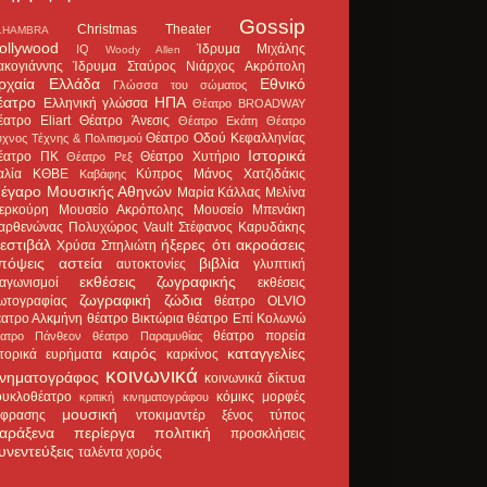
Gossip
Christmas Theater
LHAMBRA
ollywood
Ίδρυμα Μιχάλης
IQ
Woody Allen
ακογιάννης
Ίδρυμα Σταύρος Νιάρχος
Ακρόπολη
ρχαία Ελλάδα
Εθνικό
Γλώσσα του σώματος
έατρο
ΗΠΑ
Ελληνική γλώσσα
Θέατρο BROADWAY
έατρο Eliart
Θέατρο Άνεσις
Θέατρο Εκάτη
Θέατρο
Θέατρο Οδού Κεφαλληνίας
χνος Τέχνης & Πολιτισμού
Ιστορικά
έατρο ΠΚ
Θέατρο Χυτήριο
Θέατρο Ρεξ
αλία
ΚΘΒΕ
Κύπρος
Μάνος Χατζιδάκις
Καβάφης
έγαρο Μουσικής Αθηνών
Μαρία Κάλλας
Μελίνα
ερκούρη
Μουσείο Ακρόπολης
Μουσείο Μπενάκη
αρθενώνας
Πολυχώρος Vault
Στέφανος Καρυδάκης
εστιβάλ
ήξερες ότι
ακροάσεις
Χρύσα Σπηλιώτη
πόψεις
αστεία
βιβλία
αυτοκτονίες
γλυπτική
εκθέσεις ζωγραφικής
ιαγωνισμοί
εκθέσεις
ζωγραφική
ζώδια
ωτογραφίας
θέατρο OLVIO
έατρο Αλκμήνη
θέατρο Βικτώρια
θέατρο Επί Κολωνώ
θέατρο πορεία
έατρο Πάνθεον
θέατρο Παραμυθίας
καιρός
καταγγελίες
στορικά ευρήματα
καρκίνος
κοινωνικά
ινηματογράφος
κοινωνικά δίκτυα
ουκλοθέατρο
κόμικς
μορφές
κριτική κινηματογράφου
μουσική
κφρασης
ντοκιμαντέρ
ξένος τύπος
αράξενα
περίεργα
πολιτική
προσκλήσεις
υνεντεύξεις
ταλέντα
χορός