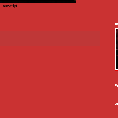
μ
.
Β
Δ