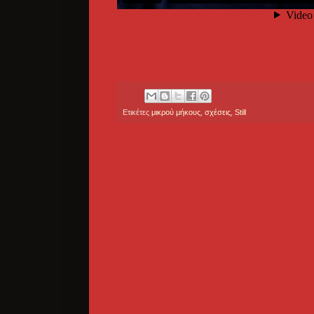
Ετικέτες
μικρού μήκους
,
σχέσεις
,
Still