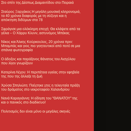
Στο σπίτι της Δέσπως Διαμαντίδου στο Πειραιά
Σταύρος Ξαρχάκος:Η μεγάλη μουσική κληρονομιά,
τα 40 χρόνια διαφοράς με τη σύζυγο και η
απόκτηση διδύμων στα 78
Σφράγισε μια ολόκληρη εποχή: Θα κλάψετε από τα
γέλια – Ο Χάρρυ Κλυνν, αστυνόμος Μπέκας
Νίκος και Άλκης Κούρκουλος, 20 χρόνια πριν:
Μπαμπάς και γιος πιο γοητευτικοί από ποτέ σε μια
σπάνια φωτογραφία
Ο άδοξος και παράξενος θάνατος του Αισχύλου
που λίγοι γνωρίζουν
Κατερίνα Λέχου: Η περιπέτεια υγείας στην εφηβεία
της που της άλλαξε τη ζωή
Χρύσα Σπηλιώτη: Παίχτηκε χτες η τελευταία πράξη
του δράματος στο νεκροταφείο Χαλανδρίου
Νανά Καραγιάννη: Η είδηση του "ΘΑΝΑΤΟΥ" της
και ο πανικός στο διαδίκτυο!
Πολιτισμός δεν είναι μόνο οι μεγάλες σκηνές