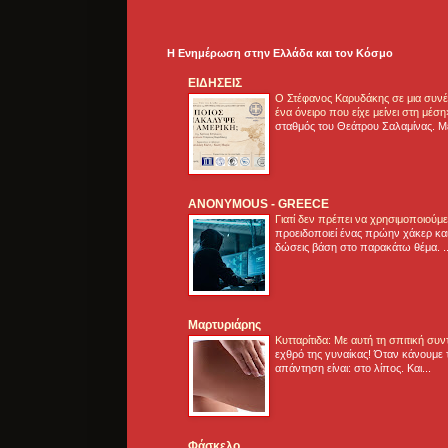
Η Ενημέρωση στην Ελλάδα και τoν Κόσμο
ΕΙΔΗΣΕΙΣ
Ο Στέφανος Καρυδάκης σε μια συνέν
ένα όνειρο που είχε μείνει στη μέσ
σταθμός του Θεάτρου Σαλαμίνας. Με
ANONYMOUS - GREECE
Γιατί δεν πρέπει να χρησιμοποιούμ
προειδοποιεί ένας πρώην χάκερ και
δώσεις βάση στο παρακάτω θέμα. .
Μαρτυριάρης
Κυτταρίτιδα: Με αυτή τη σπιτική συ
εχθρό της γυναίκας! Όταν κάνουμε 
απάντηση είναι: στο λίπος. Και...
Φάσκελο