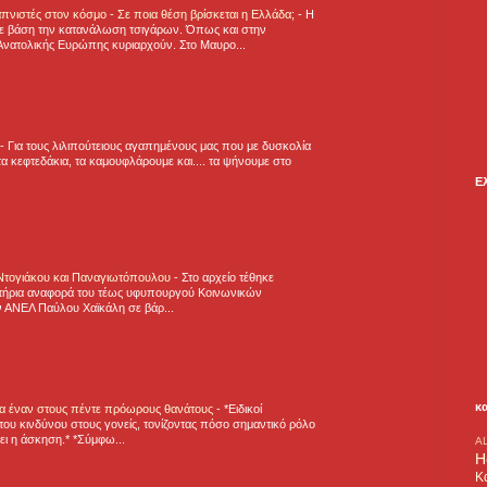
πνιστές στον κόσμο - Σε ποια θέση βρίσκεται η Ελλάδα;
-
Η
ε βάση την κατανάλωση τσιγάρων. Όπως και στην
Ανατολικής Ευρώπης κυριαρχούν. Στο Μαυρο...
-
Για τους λιλιπούτειους αγαπημένους μας που με δυσκολία
α κεφτεδάκια, τα καμουφλάρουμε και.... τα ψήνουμε στο
Ε
 Ντογιάκου και Παναγιωτόπουλου
-
Στο αρχείο τέθηκε
τήρια αναφορά του τέως υφυπουργού Κοινωνικών
 ΑΝΕΛ Παύλου Χαϊκάλη σε βάρ...
κ
για έναν στους πέντε πρόωρους θανάτους
-
*Ειδικοί
ου κινδύνου στους γονείς, τονίζοντας πόσο σημαντικό ρόλο
ζει η άσκηση.* *Σύμφω...
A
H
Κ