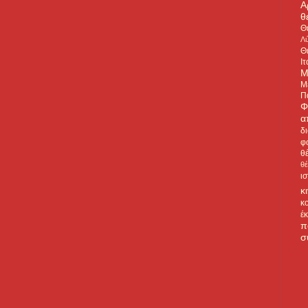
Α
θ
Θ
Λύ
Θ
Ιτ
Μ
Μ
Π
Φ
α
δ
φ
θ
θ
ι
κ
κ
έ
π
σ