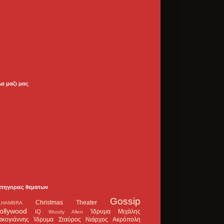
λα μαζι μας
ατηγοριες θεματων
Gossip
Christmas Theater
LHAMBRA
ollywood
Ίδρυμα Μιχάλης
IQ
Woody Allen
ακογιάννης
Ίδρυμα Σταύρος Νιάρχος
Ακρόπολη