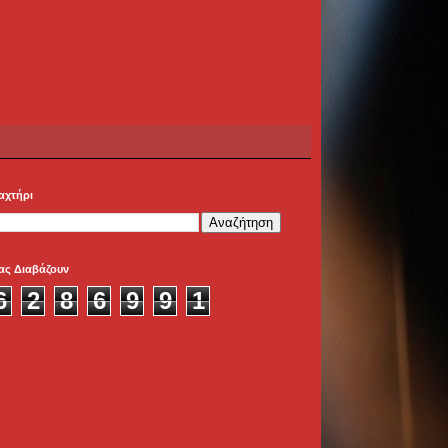
αχτήρι
ας Διαβάζουν
6
2
8
6
9
9
1