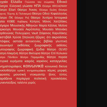
ρχαία Ελλάδα
Εθνικό
Γλώσσα του σώματος
έατρο
ΗΠΑ
Ελληνική γλώσσα
Θέατρο BROADWAY
έατρο Eliart
Θέατρο Άνεσις
Θέατρο Εκάτη
Θέατρο
Θέατρο Οδού Κεφαλληνίας
χνος Τέχνης & Πολιτισμού
Ιστορικά
έατρο ΠΚ
Θέατρο Χυτήριο
Θέατρο Ρεξ
αλία
ΚΘΒΕ
Κύπρος
Μάνος Χατζιδάκις
Καβάφης
έγαρο Μουσικής Αθηνών
Μαρία Κάλλας
Μελίνα
ερκούρη
Μουσείο Ακρόπολης
Μουσείο Μπενάκη
αρθενώνας
Πολυχώρος Vault
Στέφανος Καρυδάκης
εστιβάλ
ήξερες ότι
ακροάσεις
Χρύσα Σπηλιώτη
πόψεις
αστεία
βιβλία
αυτοκτονίες
γλυπτική
εκθέσεις ζωγραφικής
ιαγωνισμοί
εκθέσεις
ζωγραφική
ζώδια
ωτογραφίας
θέατρο OLVIO
έατρο Αλκμήνη
θέατρο Βικτώρια
θέατρο Επί Κολωνώ
θέατρο πορεία
έατρο Πάνθεον
θέατρο Παραμυθίας
καιρός
καταγγελίες
στορικά ευρήματα
καρκίνος
κοινωνικά
ινηματογράφος
κοινωνικά δίκτυα
ουκλοθέατρο
κόμικς
μορφές
κριτική κινηματογράφου
μουσική
κφρασης
ντοκιμαντέρ
ξένος τύπος
αράξενα
περίεργα
πολιτική
προσκλήσεις
υνεντεύξεις
ταλέντα
χορός