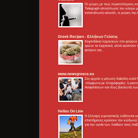
Οι χώρες με τους περισσότερους κα
Telegraph αποτύπωσε τον κόσμο μ
κατανάλωση αλκοόλ, οι χώρες της 
Greek Recipes - Ελλήνων Γεύσεις
Κεφτεδάκια λαχανικών στο φούρνο
τρώνε τα λαχανικά, αλλά αγαπούν τ
φούρνο για...
www.newsgreece.eu
Στο αρχείο η μήνυση Χαϊκάλη κατά
-σύμφωνα με πληροφορίες- η μηνυ
Ασφαλίσεων και τέως βουλευτή των
Hellas On Line
Η έλλειψη γυμναστικής ευθύνεται 
επιστήμονες κρούουν τον κώδωνα τ
για την υγεία των παιδιών τους παί