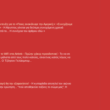
τευξη για το «Ποιος ανακάλυψε την Αμερική;»: «Συνεχίζουμε
η»
-
Η Αίγυπτος γίνεται για δεύτερη συνεχόμενη χρονιά
τά το... Η συνέχεια του άρθρου εδώ »
ε το WiFi στα Airbnb - Πρώην χάκερ προειδοποιεί
-
Το να σε
 μάλιστα από τους πολύ καλούς, είναι ένας καλός λόγος να
.. Ο Τζέησον Γκλάσμπερ...
νταγή θα την εξαφανίσετε!
-
H κυτταρίτιδα αποτελεί τον αιώνιο
την ερώτηση... “πού αποθηκεύει τοξίνες το σώμα μας”; Η