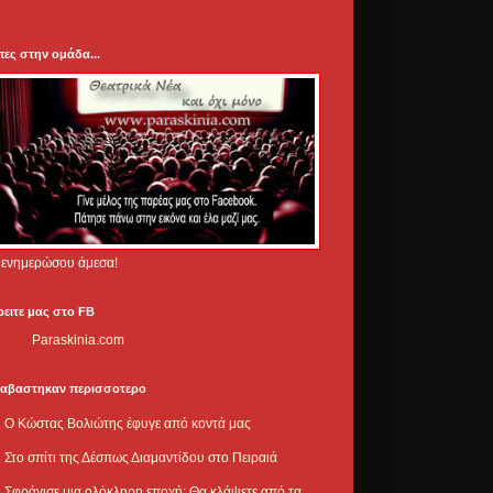
πες στην ομάδα...
.. ενημερώσου άμεσα!
ρειτε μας στο FB
Paraskinia.com
ιαβαστηκαν περισσοτερο
Ο Κώστας Βολιώτης έφυγε από κοντά μας
Στο σπίτι της Δέσπως Διαμαντίδου στο Πειραιά
Σφράγισε μια ολόκληρη εποχή: Θα κλάψετε από τα