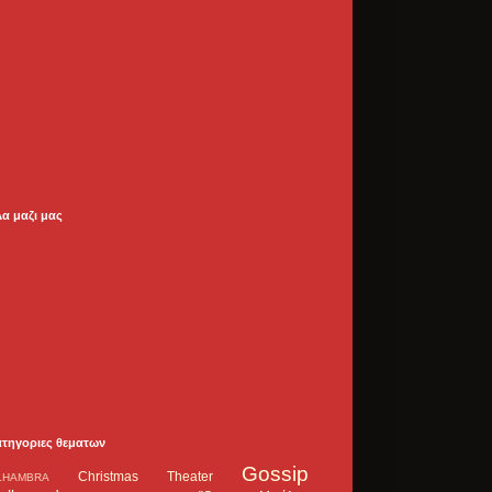
λα μαζι μας
ατηγοριες θεματων
Gossip
Christmas Theater
LHAMBRA