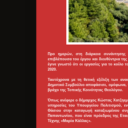
Προ ημερών, στη διάρκεια συνάντησης
επιβλέπουσα του έργου και διευθύντρια τη
έγινε γνωστό ότι οι εργασίες για το κοίλο
2020.
Ταυτόχρονα με τη θετική εξέλιξη των αν
Δημοτικό Συμβούλιο αποφάσισε, ομόφωνα, τ
βράχο της Τοπικής Κοινότητας Θεολόγου.
Όπως ανέφερε ο δήμαρχος Κώστας Χατζηεμμα
υπηρεσίες του Υπουργείου Πολιτισμού, ε
Θάσιου στην καταγωγή καταξιωμένου συ
Παπαντωνίου, που είναι πρόεδρος της Εται
Τέχνης «Μαρία Κάλλας».