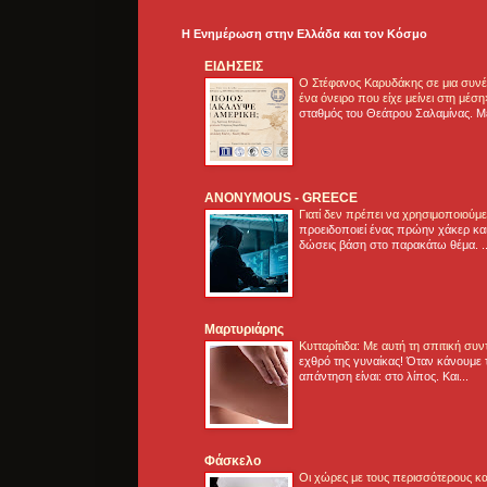
Η Ενημέρωση στην Ελλάδα και τoν Κόσμο
ΕΙΔΗΣΕΙΣ
Ο Στέφανος Καρυδάκης σε μια συνέν
ένα όνειρο που είχε μείνει στη μέσ
σταθμός του Θεάτρου Σαλαμίνας. Με
ANONYMOUS - GREECE
Γιατί δεν πρέπει να χρησιμοποιούμ
προειδοποιεί ένας πρώην χάκερ και
δώσεις βάση στο παρακάτω θέμα. .
Μαρτυριάρης
Κυτταρίτιδα: Με αυτή τη σπιτική συ
εχθρό της γυναίκας! Όταν κάνουμε 
απάντηση είναι: στο λίπος. Και...
Φάσκελο
Οι χώρες με τους περισσότερους κα