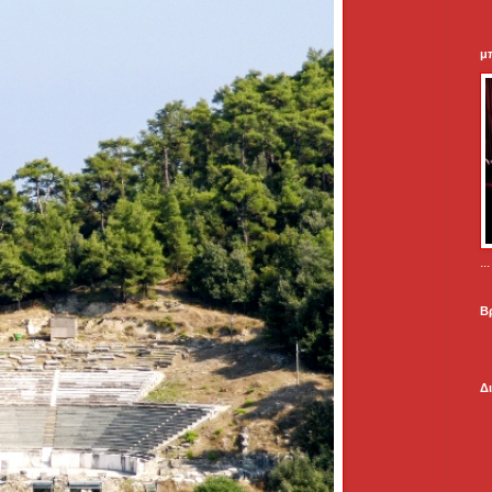
μ
.
Β
Δ