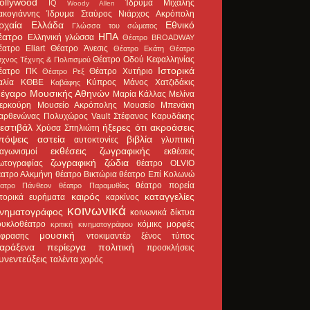
ollywood
Ίδρυμα Μιχάλης
IQ
Woody Allen
ακογιάννης
Ίδρυμα Σταύρος Νιάρχος
Ακρόπολη
ρχαία Ελλάδα
Εθνικό
Γλώσσα του σώματος
έατρο
ΗΠΑ
Ελληνική γλώσσα
Θέατρο BROADWAY
έατρο Eliart
Θέατρο Άνεσις
Θέατρο Εκάτη
Θέατρο
Θέατρο Οδού Κεφαλληνίας
χνος Τέχνης & Πολιτισμού
Ιστορικά
έατρο ΠΚ
Θέατρο Χυτήριο
Θέατρο Ρεξ
αλία
ΚΘΒΕ
Κύπρος
Μάνος Χατζιδάκις
Καβάφης
έγαρο Μουσικής Αθηνών
Μαρία Κάλλας
Μελίνα
ερκούρη
Μουσείο Ακρόπολης
Μουσείο Μπενάκη
αρθενώνας
Πολυχώρος Vault
Στέφανος Καρυδάκης
εστιβάλ
ήξερες ότι
ακροάσεις
Χρύσα Σπηλιώτη
πόψεις
αστεία
βιβλία
αυτοκτονίες
γλυπτική
εκθέσεις ζωγραφικής
ιαγωνισμοί
εκθέσεις
ζωγραφική
ζώδια
ωτογραφίας
θέατρο OLVIO
έατρο Αλκμήνη
θέατρο Βικτώρια
θέατρο Επί Κολωνώ
θέατρο πορεία
έατρο Πάνθεον
θέατρο Παραμυθίας
καιρός
καταγγελίες
στορικά ευρήματα
καρκίνος
κοινωνικά
ινηματογράφος
κοινωνικά δίκτυα
ουκλοθέατρο
κόμικς
μορφές
κριτική κινηματογράφου
μουσική
κφρασης
ντοκιμαντέρ
ξένος τύπος
αράξενα
περίεργα
πολιτική
προσκλήσεις
υνεντεύξεις
ταλέντα
χορός