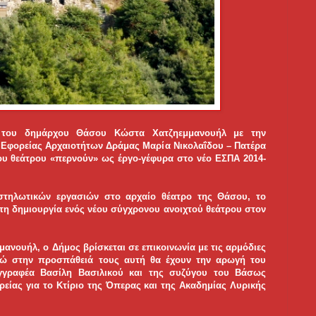
 του δημάρχου Θάσου Κώστα Χατζηεμμανουήλ με την
ς Εφορείας Αρχαιοτήτων Δράμας Μαρία Νικολαΐδου – Πατέρα
 του θεάτρου «περνούν» ως έργο-γέφυρα στο νέο ΕΣΠΑ 2014-
αστηλωτικών εργασιών στο αρχαίο θέατρο της Θάσου, το
η δημιουργία ενός νέου σύγχρονου ανοιχτού θεάτρου στον
νουήλ, ο Δήμος βρίσκεται σε επικοινωνία με τις αρμόδιες
νώ στην προσπάθειά τους αυτή θα έχουν την αρωγή του
γγραφέα Βασίλη Βασιλικού και της συζύγου του Βάσως
ρείας για το Κτίριο της Όπερας και της Ακαδημίας Λυρικής