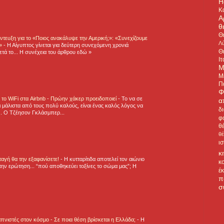
H
Κ
Α
θ
Θ
τευξη για το «Ποιος ανακάλυψε την Αμερική;»: «Συνεχίζουμε
Λύ
η»
-
Η Αίγυπτος γίνεται για δεύτερη συνεχόμενη χρονιά
Θ
τά το... Η συνέχεια του άρθρου εδώ »
Ιτ
Μ
Μ
Π
Φ
ε το WiFi στα Airbnb - Πρώην χάκερ προειδοποιεί
-
Το να σε
α
 μάλιστα από τους πολύ καλούς, είναι ένας καλός λόγος να
δ
.. Ο Τζέησον Γκλάσμπερ...
φ
θ
θ
ι
κ
νταγή θα την εξαφανίσετε!
-
H κυτταρίτιδα αποτελεί τον αιώνιο
κ
την ερώτηση... “πού αποθηκεύει τοξίνες το σώμα μας”; Η
έ
π
σ
πνιστές στον κόσμο - Σε ποια θέση βρίσκεται η Ελλάδα;
-
Η