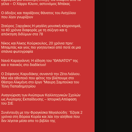
γέλια – Ο Χάρρυ Κλυνν, αστυνόμος Μπέκας
Ο άδοξος και παράξενος θάνατος του Αισχύλου
που λίγοι γνωρίζουν
Σταύρος Ξαρχάκος:Η μεγάλη μουσική κληρονομιά,
τα 40 χρόνια διαφοράς με τη σύζυγο και η
απόκτηση διδύμων στα 78
Νίκος και Άλκης Κούρκουλος, 20 χρόνια πριν:
Μπαμπάς και γιος πιο γοητευτικοί από ποτέ σε μια
σπάνια φωτογραφία
Νανά Καραγιάννη: Η είδηση του "ΘΑΝΑΤΟΥ" της
και ο πανικός στο διαδίκτυο!
Ο Στέφανος Καρυδάκης συναντά την Ζέτα Λιάλιου.
Μια νέα ηθοποιό που φέτος την βλέπουμε στο
Θέατρο Αλκμήνη στο έργο "Μαυρη Σαμπούκα του
Τόλη Παπαδημητρίου
Αναγνώριση των Ανώτερων Καλλιτεχνικών Σχολών
ως Ανώτερης Εκπαίδευσης – Ιστορική Απόφαση
του ΣτΕ
Συνέντευξη με την Φραγκίσκα Μεγαλούδη: ΄Έζησε 2
χρόνια στη Βόρεια Κορέα και λέει την αλήθεια που
δεν λέγεται μέσα απο το βιβλίο της