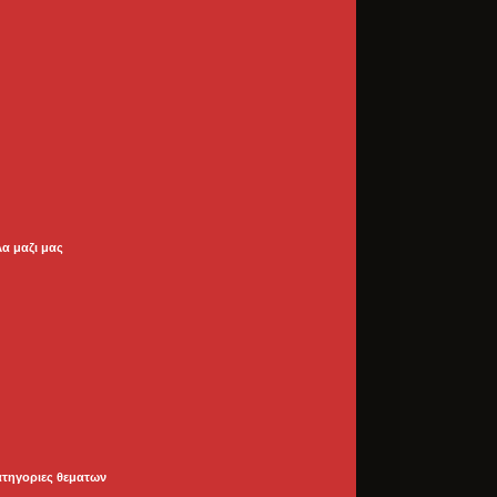
λα μαζι μας
ατηγοριες θεματων