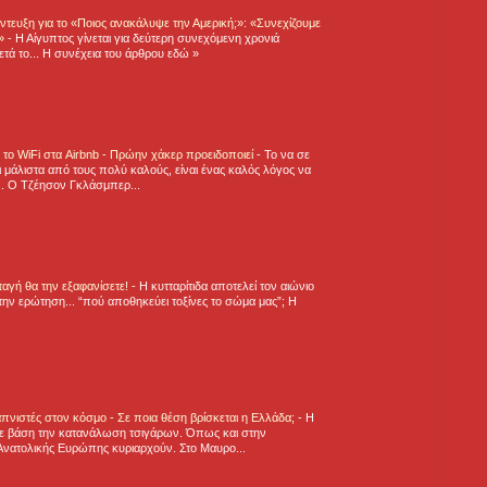
τευξη για το «Ποιος ανακάλυψε την Αμερική;»: «Συνεχίζουμε
η»
-
Η Αίγυπτος γίνεται για δεύτερη συνεχόμενη χρονιά
τά το... Η συνέχεια του άρθρου εδώ »
ε το WiFi στα Airbnb - Πρώην χάκερ προειδοποιεί
-
Το να σε
 μάλιστα από τους πολύ καλούς, είναι ένας καλός λόγος να
.. Ο Τζέησον Γκλάσμπερ...
νταγή θα την εξαφανίσετε!
-
H κυτταρίτιδα αποτελεί τον αιώνιο
την ερώτηση... “πού αποθηκεύει τοξίνες το σώμα μας”; Η
πνιστές στον κόσμο - Σε ποια θέση βρίσκεται η Ελλάδα;
-
Η
ε βάση την κατανάλωση τσιγάρων. Όπως και στην
Ανατολικής Ευρώπης κυριαρχούν. Στο Μαυρο...