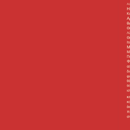
A
H
Κ
Α
θ
Θ
Λύ
Θ
Ιτ
Μ
Μ
Π
Φ
α
δ
φ
θ
θ
ι
κ
κ
έ
π
σ