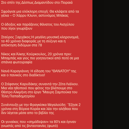
Στο σπίτι της Δέσπως Διαμαντίδου στο Πειραιά
Σφράγισε μια ολόκληρη εποχή: Θα κλάψετε από τα
γέλια – Ο Χάρρυ Κλυνν, αστυνόμος Μπέκας
Ο άδοξος και παράξενος θάνατος του Αισχύλου
που λίγοι γνωρίζουν
Σταύρος Ξαρχάκος:Η μεγάλη μουσική κληρονομιά,
τα 40 χρόνια διαφοράς με τη σύζυγο και η
απόκτηση διδύμων στα 78
Νίκος και Άλκης Κούρκουλος, 20 χρόνια πριν:
Μπαμπάς και γιος πιο γοητευτικοί από ποτέ σε μια
σπάνια φωτογραφία
Νανά Καραγιάννη: Η είδηση του "ΘΑΝΑΤΟΥ" της
και ο πανικός στο διαδίκτυο!
Ο Στέφανος Καρυδάκης συναντά την Ζέτα Λιάλιου.
Μια νέα ηθοποιό που φέτος την βλέπουμε στο
Θέατρο Αλκμήνη στο έργο "Μαυρη Σαμπούκα του
Τόλη Παπαδημητρίου
Συνέντευξη με την Φραγκίσκα Μεγαλούδη: ΄Έζησε 2
χρόνια στη Βόρεια Κορέα και λέει την αλήθεια που
δεν λέγεται μέσα απο το βιβλίο της
Οι γυναίκες που «σημάδεψαν» τα 80's και έγιναν
γνωστές από τις βιντεοταινίες (φωτό)