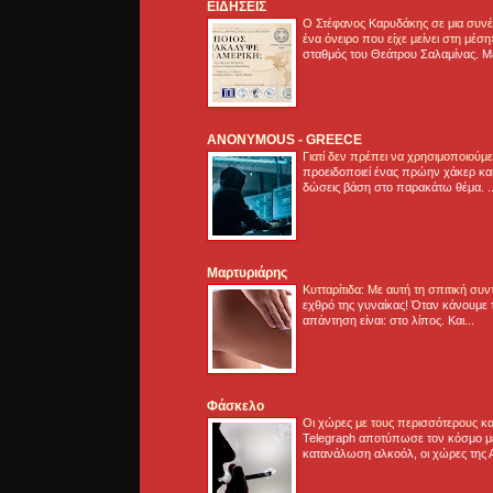
ΕΙΔΗΣΕΙΣ
Ο Στέφανος Καρυδάκης σε μια συνέν
ένα όνειρο που είχε μείνει στη μέσ
σταθμός του Θεάτρου Σαλαμίνας. Με
ANONYMOUS - GREECE
Γιατί δεν πρέπει να χρησιμοποιούμ
προειδοποιεί ένας πρώην χάκερ και
δώσεις βάση στο παρακάτω θέμα. .
Μαρτυριάρης
Κυτταρίτιδα: Με αυτή τη σπιτική συ
εχθρό της γυναίκας! Όταν κάνουμε 
απάντηση είναι: στο λίπος. Και...
Φάσκελο
Οι χώρες με τους περισσότερους κα
Telegraph αποτύπωσε τον κόσμο μ
κατανάλωση αλκοόλ, οι χώρες της 