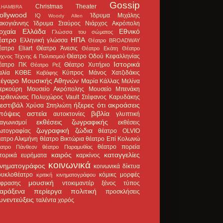
Gossip
Christmas Theater
LHAMBRA
ollywood
Ίδρυμα Μιχάλης
IQ
Woody Allen
ακογιάννης
Ίδρυμα Σταύρος Νιάρχος
Ακρόπολη
ρχαία Ελλάδα
Εθνικό
Γλώσσα του σώματος
έατρο
ΗΠΑ
Ελληνική γλώσσα
Θέατρο BROADWAY
έατρο Eliart
Θέατρο Άνεσις
Θέατρο Εκάτη
Θέατρο
Θέατρο Οδού Κεφαλληνίας
χνος Τέχνης & Πολιτισμού
Ιστορικά
έατρο ΠΚ
Θέατρο Χυτήριο
Θέατρο Ρεξ
αλία
ΚΘΒΕ
Κύπρος
Μάνος Χατζιδάκις
Καβάφης
έγαρο Μουσικής Αθηνών
Μαρία Κάλλας
Μελίνα
ερκούρη
Μουσείο Ακρόπολης
Μουσείο Μπενάκη
αρθενώνας
Πολυχώρος Vault
Στέφανος Καρυδάκης
εστιβάλ
ήξερες ότι
ακροάσεις
Χρύσα Σπηλιώτη
πόψεις
αστεία
βιβλία
αυτοκτονίες
γλυπτική
εκθέσεις ζωγραφικής
ιαγωνισμοί
εκθέσεις
ζωγραφική
ζώδια
ωτογραφίας
θέατρο OLVIO
έατρο Αλκμήνη
θέατρο Βικτώρια
θέατρο Επί Κολωνώ
θέατρο πορεία
έατρο Πάνθεον
θέατρο Παραμυθίας
καιρός
καταγγελίες
στορικά ευρήματα
καρκίνος
κοινωνικά
ινηματογράφος
κοινωνικά δίκτυα
ουκλοθέατρο
κόμικς
μορφές
κριτική κινηματογράφου
μουσική
κφρασης
ντοκιμαντέρ
ξένος τύπος
αράξενα
περίεργα
πολιτική
προσκλήσεις
υνεντεύξεις
ταλέντα
χορός