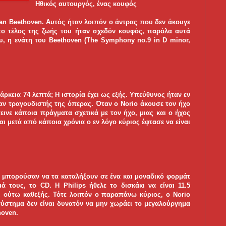
Ηθικός αυτουργός, ένας κουφός
 van Beethoven. Αυτός ήταν λοιπόν ο άντρας που δεν άκουγε
 το τέλος της ζωής του ήταν σχεδόν κουφός, παρόλα αυτά
ου, η ενάτη του Beethoven (The Symphony no.9 in D minor,
ιάρκεια 74 λεπτά; Η ιστορία έχει ως εξής. Υπεύθυνος ήταν εν
αν τραγουδιστής της όπερας. Όταν ο Norio άκουσε τον ήχο
ινε κάποια πράγματα σχετικά με τον ήχο, μιας και ο ήχος
ι μετά από κάποια χρόνια ο εν λόγο κύριος έφτασε να είναι
δεν μπορούσαν να τα καταλήξουν σε ένα και μοναδικό φορμάτ
ά τους, το CD. Η Philips ήθελε το δισκάκι να είναι 11.5
ι ούτω καθεξής. Τότε λοιπόν ο παραπάνω κύριος, ο Norio
σύστημα δεν είναι δυνατόν να μην χωράει το μεγαλούργημα
hoven.