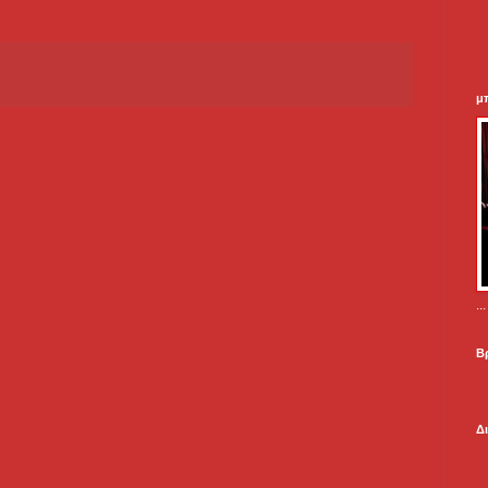
μ
.
Β
Δ