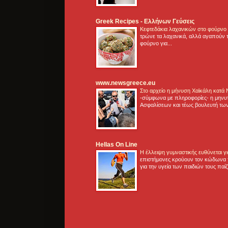
Greek Recipes - Ελλήνων Γεύσεις
Κεφτεδάκια λαχανικών στο φούρνο
τρώνε τα λαχανικά, αλλά αγαπούν τ
φούρνο για...
www.newsgreece.eu
Στο αρχείο η μήνυση Χαϊκάλη κατά
-σύμφωνα με πληροφορίες- η μηνυ
Ασφαλίσεων και τέως βουλευτή των
Hellas On Line
Η έλλειψη γυμναστικής ευθύνεται 
επιστήμονες κρούουν τον κώδωνα τ
για την υγεία των παιδιών τους παί