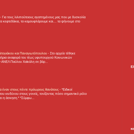
-
Για τους λιλιπούτειους αγαπημένους μας που με δυσκολία
α κεφτεδάκια, τα καμουφλάρουμε και.... τα ψήνουμε στο
 Ντογιάκου και Παναγιωτόπουλου
-
Στο αρχείο τέθηκε
τήρια αναφορά του τέως υφυπουργού Κοινωνικών
 ΑΝΕΛ Παύλου Χαϊκάλη σε βάρ...
Ε
για έναν στους πέντε πρόωρους θανάτους
-
*Ειδικοί
ου κινδύνου στους γονείς, τονίζοντας πόσο σημαντικό ρόλο
ζει η άσκηση.* *Σύμφω...
κ