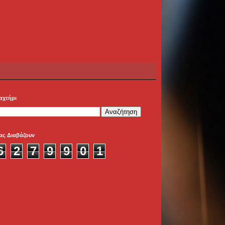
αχτήρι
ας Διαβάζουν
6
2
7
9
9
0
1