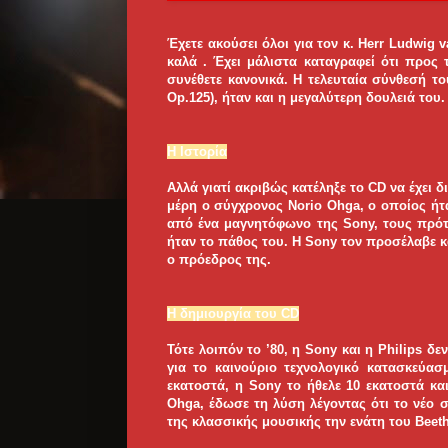
Έχετε ακούσει όλοι για τον κ. Herr Ludwig
καλά . Έχει μάλιστα καταγραφεί ότι προς
συνέθετε κανονικά. Η τελευταία σύνθεσή τ
Op.125), ήταν και η μεγαλύτερη δουλειά του.
Η Ιστορία
Αλλά γιατί ακριβώς κατέληξε το CD να έχει δ
μέρη ο σύγχρονος Norio Ohga, ο οποίος ήτ
από ένα μαγνητόφωνο της Sony, τους πρότε
ήταν το πάθος του. Η Sony τον προσέλαβε κα
ο πρόεδρος της.
Η δημιουργία του CD
Τότε λοιπόν το ’80, η Sony και η Philips 
για το καινούριο τεχνολογικό κατασκεύασμ
εκατοστά, η Sony το ήθελε 10 εκατοστά κα
Ohga, έδωσε τη λύση λέγοντας ότι το νέο 
της κλασσικής μουσικής την ενάτη του Beet