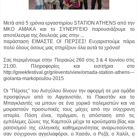
Μετά από 5 χρόνια εργαστηρίου STATION ATHENS από την
ΜΚΟ ΑΜΑΚΑ και το ΣΥΝΕΡΓΕΙΟ παρουσιάζουμε το
αποτέλεσμα της δουλειάς μας στην ...
παράσταση ΕΙΜΑΣΤΕ ΟΙ ΠΕΡΣΕΣ! Ευχαριστούμε πάρα
πολύ όλους όσους μας στηρίζουν όλα αυτά τα χρόνια!
Σας περιμένουμε στην
Πειραιώς 260 στις 3 & 4 Ιουνίου στις
21:00. Πληροφορίες και εισιτήρια στο
http://greekfestival.gr/gr/events/view/omada-station-athens---
giolanta-markopoulou-2015
Οι "Πέρσες" του Αισχύλου δίνουν την αφορμή σε μια ομάδα
προσφύγων από το Αφγανιστάν, το Πακιστάν και το
Μπαγκλαντές να μπουν σε ένα χορικό πολεμιστών και να
μοιραστούν προσωπικές τους μάχες από την σύγχρονη
ιστορία. Πόση είναι, πράγματι, η απόσταση από τις
εμπόλεμες ζώνες της Καμπούλ μέχρι τα κρούσματα βίας και
ρατσισμού της ελληνικής καθημερινότητας αναρωτιούνται,
σαν σύγχρονοι αγγελιαφόροι, ο Χασάν, ο Ρεζά, ο Χαλίλ, ο