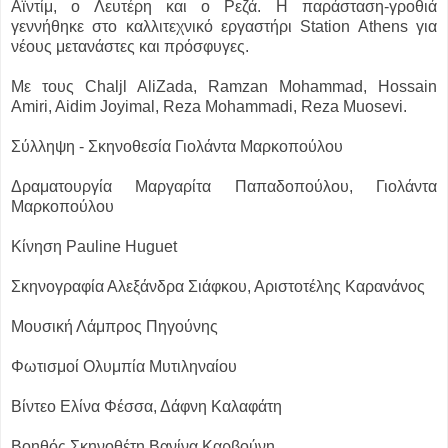
Αϊντίμ, ο Λευτέρη και ο Ρεζά. Η παράσταση-γροθιά
γεννήθηκε στο καλλιτεχνικό εργαστήρι Station Athens για
νέους μετανάστες και πρόσφυγες.
Με τους Chaljl AliZada, Ramzan Mohammad, Hossain
Amiri, Aidim Joyimal, Reza Mohammadi, Reza Muosevi.
Σύλληψη - Σκηνοθεσία Γιολάντα Μαρκοπούλου
Δραματουργία Μαργαρίτα Παπαδοπούλου, Γιολάντα
Μαρκοπούλου
Kίνηση Pauline Huguet
Σκηνογραφία Αλεξάνδρα Σιάφκου, Αριστοτέλης Καρανάνος
Μουσική Λάμπρος Πηγούνης
Φωτισμοί Ολυμπία Μυτιληναίου
Βίντεο Ελίνα Φέσσα, Δάφνη Καλαφάτη
Βοηθός Σκηνοθέτη Βανίνα Καρβούνη