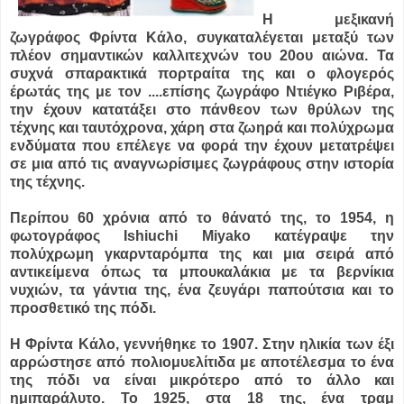
Η μεξικανή
ζωγράφος Φρίντα Κάλο, συγκαταλέγεται μεταξύ των
πλέον σημαντικών καλλιτεχνών του 20ου αιώνα. Τα
συχνά σπαρακτικά πορτραίτα της και ο φλογερός
έρωτάς της με τον ....
επίσης ζωγράφο Ντιέγκο Ριβέρα,
την έχουν κατατάξει στο πάνθεον των θρύλων της
τέχνης και ταυτόχρονα, χάρη στα ζωηρά και πολύχρωμα
ενδύματα που επέλεγε να φορά την έχουν μετατρέψει
σε μια από τις αναγνωρίσιμες ζωγράφους στην ιστορία
της τέχνης.
Περίπου 60 χρόνια από το θάνατό της, το 1954, η
φωτογράφος Ishiuchi Miyako κατέγραψε την
πολύχρωμη γκαρνταρόμπα της και μια σειρά από
αντικείμενα όπως τα μπουκαλάκια με τα βερνίκια
νυχιών, τα γάντια της, ένα ζευγάρι παπούτσια και το
προσθετικό της πόδι.
Η Φρίντα Κάλο, γεννήθηκε το 1907. Στην ηλικία των έξι
αρρώστησε από πολιομυελίτιδα με αποτέλεσμα το ένα
της πόδι να είναι μικρότερο από το άλλο και
ημιπαράλυτο. To 1925, στα 18 της, ένα τραμ