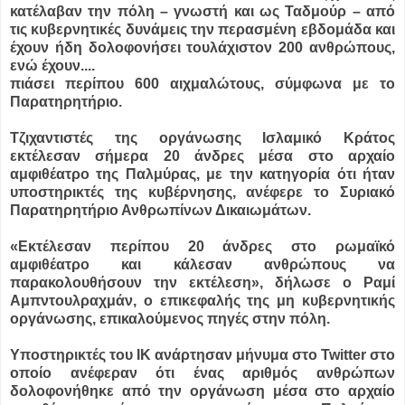
κατέλαβαν την πόλη – γνωστή και ως Ταδμούρ – από
τις κυβερνητικές δυνάμεις την περασμένη εβδομάδα και
έχουν ήδη δολοφονήσει τουλάχιστον 200 ανθρώπους,
ενώ έχουν....
πιάσει περίπου 600 αιχμαλώτους, σύμφωνα με το
Παρατηρητήριο.
Τζιχαντιστές της οργάνωσης Ισλαμικό Κράτος
εκτέλεσαν σήμερα 20 άνδρες μέσα στο αρχαίο
αμφιθέατρο της Παλμύρας, με την κατηγορία ότι ήταν
υποστηρικτές της κυβέρνησης, ανέφερε το Συριακό
Παρατηρητήριο Ανθρωπίνων Δικαιωμάτων.
«Εκτέλεσαν περίπου 20 άνδρες στο ρωμαϊκό
αμφιθέατρο και κάλεσαν ανθρώπους να
παρακολουθήσουν την εκτέλεση», δήλωσε ο Ραμί
Αμπντουλραχμάν, ο επικεφαλής της μη κυβερνητικής
οργάνωσης, επικαλούμενος πηγές στην πόλη.
Υποστηρικτές του ΙΚ ανάρτησαν μήνυμα στο Twitter στο
οποίο ανέφεραν ότι ένας αριθμός ανθρώπων
δολοφονήθηκε από την οργάνωση μέσα στο αρχαίο