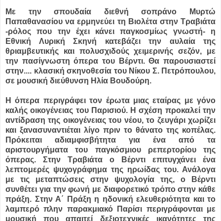
Mε την σπουδαία διεθνή σοπράνο Μυρτώ
Παπαθανασίου να ερμηνεύει τη Βιολέτα στην Τραβιάτα
-ρόλος που την έχει κάνει παγκοσμίως γνωστή- η
Εθνική Λυρική Σκηνή κατεβάζει την αυλαία της
θριαμβευτικής και πολυσχιδούς χειμερινής σεζόν, με
την πασίγνωστη όπερα του Βέρντι. Θα παρουσιαστεί
στην....
κλασική σκηνοθεσία του Νίκου Σ. Πετρόπουλου,
σε μουσική διεύθυνση Ηλία Βουδούρη.
Η όπερα περιγράφει τον έρωτα μιας εταίρας με γόνο
καλής οικογένειας του Παρισιού. Η σχέση προκαλεί την
αντίδραση της οικογένειας του νέου, το ζευγάρι χωρίζει
και ξανασυναντιέται λίγο πριν το θάνατο της κοπέλας.
Πρόκειται αδιαμφισβήτητα για ένα από τα
αριστουργήματα του παγκόσμιου ρεπερτορίου της
όπερας. Στην Τραβιάτα ο Βέρντι επιτυγχάνει ένα
λεπτομερές ψυχογράφημα της ηρωίδας του. Ανάλογα
με τις μεταπτώσεις στην ψυχολογία της, ο Βέρντι
συνθέτει για την φωνή με διαφορετικό τρόπο στην κάθε
πράξη. Στην Α΄ Πράξη η ηδονική ελευθεριότητα και το
λαμπερό πλην παρακμιακό Παρίσι περιγράφονται με
μουσική που απαιτεί δεξιοτεχνικές ικανότητες της