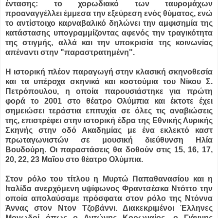
έντασης: το χορωδιακό των ταυρομάχων
προαναγγέλλει έμμεσα την εξεύρεση ενός θύματος, ενώ
το αντίστοιχο καρναβαλικό δηλώνει την αμφισημία της
κατάστασης υπογραμμίζοντας αφενός την τραγικότητα
της στιγμής, αλλά και την υποκρισία της κοινωνίας
απέναντι στην "παραστρατημένη".
Η ιστορική πλέον παραγωγή στην κλασική σκηνοθεσία
και τα υπέροχα σκηνικά και κοστούμια του Νίκου Σ.
Πετρόπουλου, η οποία παρουσιάστηκε για πρώτη
φορά το 2001 στο θέατρο Ολύμπια και έκτοτε έχει
σημειώσει τεράστια επιτυχία σε όλες τις αναβιώσεις
της, επιστρέφει στην ιστορική έδρα της Εθνικής Λυρικής
Σκηνής στην οδό Ακαδημίας με ένα εκλεκτό καστ
πρωταγωνιστών σε μουσική διεύθυνση Ηλία
Βουδούρη. Οι παραστάσεις θα δοθούν στις 15, 16, 17,
20, 22, 23 Μαΐου στο θέατρο Ολύμπια.
Στον ρόλο του τίτλου η Μυρτώ Παπαθανασίου και η
Ιταλίδα ανερχόμενη υψίφωνος Φραντσέσκα Ντόττο την
οποία απολαύσαμε πρόσφατα στον ρόλο της Ντόννα
Άννας στον Ντον Τζοβάννι. Διακεκριμένοι Έλληνες
Μονωδοί όπως ο Αντώνης Κορωναίος, ο Γιάννης