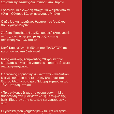
Στο σπίτι της Δέσπως Διαμαντίδου στο Πειραιά
Σφράγισε μια ολόκληρη εποχή: Θα κλάψετε από τα
γέλια – Ο Χάρρυ Κλυνν, αστυνόμος Μπέκας
Ο άδοξος και παράξενος θάνατος του Αισχύλου
που λίγοι γνωρίζουν
Σταύρος Ξαρχάκος:Η μεγάλη μουσική κληρονομιά,
τα 40 χρόνια διαφοράς με τη σύζυγο και η
απόκτηση διδύμων στα 78
Νανά Καραγιάννη: Η είδηση του "ΘΑΝΑΤΟΥ" της
και ο πανικός στο διαδίκτυο!
Νίκος και Άλκης Κούρκουλος, 20 χρόνια πριν:
Μπαμπάς και γιος πιο γοητευτικοί από ποτέ σε μια
σπάνια φωτογραφία
Ο Στέφανος Καρυδάκης συναντά την Ζέτα Λιάλιου.
Μια νέα ηθοποιό που φέτος την βλέπουμε στο
Θέατρο Αλκμήνη στο έργο "Μαυρη Σαμπούκα του
Τόλη Παπαδημητρίου
«Πριν ο άνεμος ξεχάσει το όνομά μου» — Μια
παράσταση που μιλά για τη λήθη με το φως της
ζωής. Είμασταν στην πρεμιέρα και γράφουμε για
αυτή
Οι γυναίκες που «σημάδεψαν» τα 80's και έγιναν