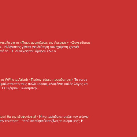
τευξη για το «Ποιος ανακάλυψε την Αμερική;»: «Συνεχίζουμε
η»
-
Η Αίγυπτος γίνεται για δεύτερη συνεχόμενη χρονιά
τά το... Η συνέχεια του άρθρου εδώ »
ε το WiFi στα Airbnb - Πρώην χάκερ προειδοποιεί
-
Το να σε
 μάλιστα από τους πολύ καλούς, είναι ένας καλός λόγος να
.. Ο Τζέησον Γκλάσμπερ...
νταγή θα την εξαφανίσετε!
-
H κυτταρίτιδα αποτελεί τον αιώνιο
την ερώτηση... “πού αποθηκεύει τοξίνες το σώμα μας”; Η