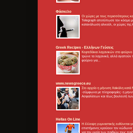
Φάσκελο
Οι χώρες με τους περισσότερους κα
Telegraph αποτύπωσε τον κόσμο μ
κατανάλωση αλκοόλ, οι χώρες της 
Greek Recipes - Ελλήνων Γεύσεις
Κεφτεδάκια λαχανικών στο φούρνο
τρώνε τα λαχανικά, αλλά αγαπούν τ
φούρνο για...
www.newsgreece.eu
Στο αρχείο η μήνυση Χαϊκάλη κατά
-σύμφωνα με πληροφορίες- η μηνυ
Ασφαλίσεων και τέως βουλευτή των
Hellas On Line
Η έλλειψη γυμναστικής ευθύνεται 
επιστήμονες κρούουν τον κώδωνα τ
για την υγεία των παιδιών τους παί