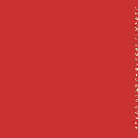
A
H
Κ
Α
θ
Θ
Λύ
Θ
Ιτ
Μ
Μ
Π
Φ
α
δ
φ
θ
θ
ι
κ
κ
έ
π
σ