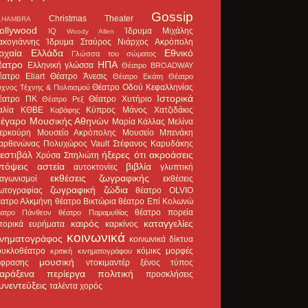
Gossip
Christmas Theater
LHAMBRA
ollywood
Ίδρυμα Μιχάλης
IQ
Woody Allen
ακογιάννης
Ίδρυμα Σταύρος Νιάρχος
Ακρόπολη
ρχαία Ελλάδα
Εθνικό
Γλώσσα του σώματος
έατρο
ΗΠΑ
Ελληνική γλώσσα
Θέατρο BROADWAY
έατρο Eliart
Θέατρο Άνεσις
Θέατρο Εκάτη
Θέατρο
Θέατρο Οδού Κεφαλληνίας
χνος Τέχνης & Πολιτισμού
Ιστορικά
έατρο ΠΚ
Θέατρο Χυτήριο
Θέατρο Ρεξ
αλία
ΚΘΒΕ
Κύπρος
Μάνος Χατζιδάκις
Καβάφης
έγαρο Μουσικής Αθηνών
Μαρία Κάλλας
Μελίνα
ερκούρη
Μουσείο Ακρόπολης
Μουσείο Μπενάκη
αρθενώνας
Πολυχώρος Vault
Στέφανος Καρυδάκης
εστιβάλ
ήξερες ότι
ακροάσεις
Χρύσα Σπηλιώτη
πόψεις
αστεία
βιβλία
αυτοκτονίες
γλυπτική
εκθέσεις ζωγραφικής
ιαγωνισμοί
εκθέσεις
ζωγραφική
ζώδια
ωτογραφίας
θέατρο OLVIO
έατρο Αλκμήνη
θέατρο Βικτώρια
θέατρο Επί Κολωνώ
θέατρο πορεία
έατρο Πάνθεον
θέατρο Παραμυθίας
καιρός
καταγγελίες
στορικά ευρήματα
καρκίνος
κοινωνικά
ινηματογράφος
κοινωνικά δίκτυα
ουκλοθέατρο
κόμικς
μορφές
κριτική κινηματογράφου
μουσική
κφρασης
ντοκιμαντέρ
ξένος τύπος
αράξενα
περίεργα
πολιτική
προσκλήσεις
υνεντεύξεις
ταλέντα
χορός