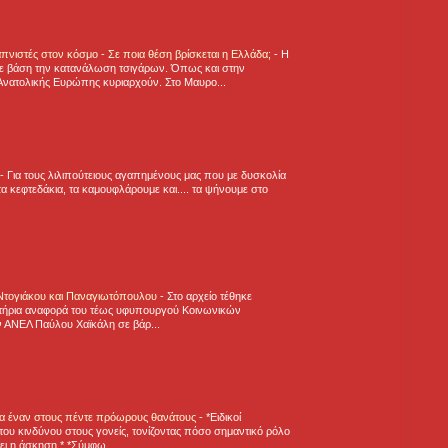
πνιστές στον κόσμο - Σε ποια θέση βρίσκεται η Ελλάδα;
-
Η
ε βάση την κατανάλωση τσιγάρων. Όπως και στην
Ανατολικής Ευρώπης κυριαρχούν. Στο Μαυρο...
-
Για τους λιλιπούτειους αγαπημένους μας που με δυσκολία
α κεφτεδάκια, τα καμουφλάρουμε και.... τα ψήνουμε στο
 Ντογιάκου και Παναγιωτόπουλου
-
Στο αρχείο τέθηκε
τήρια αναφορά του τέως υφυπουργού Κοινωνικών
 ΑΝΕΛ Παύλου Χαϊκάλη σε βάρ...
για έναν στους πέντε πρόωρους θανάτους
-
*Ειδικοί
ου κινδύνου στους γονείς, τονίζοντας πόσο σημαντικό ρόλο
ζει η άσκηση.* *Σύμφω...