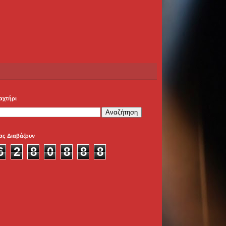
αχτήρι
ας Διαβάζουν
6
2
8
0
8
8
8