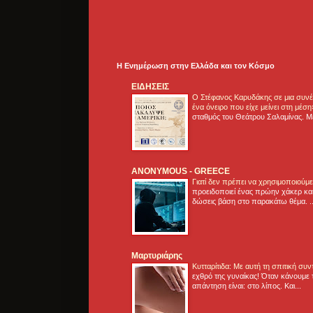
Η Ενημέρωση στην Ελλάδα και τoν Κόσμο
ΕΙΔΗΣΕΙΣ
Ο Στέφανος Καρυδάκης σε μια συνέν
ένα όνειρο που είχε μείνει στη μέσ
σταθμός του Θεάτρου Σαλαμίνας. Με
ANONYMOUS - GREECE
Γιατί δεν πρέπει να χρησιμοποιούμ
προειδοποιεί ένας πρώην χάκερ και
δώσεις βάση στο παρακάτω θέμα. .
Μαρτυριάρης
Κυτταρίτιδα: Με αυτή τη σπιτική συ
εχθρό της γυναίκας! Όταν κάνουμε 
απάντηση είναι: στο λίπος. Και...