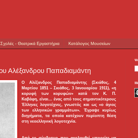
 Σχολές - Θεατρικά Εργαστήρια
Κατάλογος Μουσείων
Ψ
του Αλέξανδρου Παπαδιαμάντη
Ο Αλέξανδρος Παπαδιαμάντης (Σκιάθος, 4
Μ
Μαρτίου 1851 – Σκιάθος, 3 Ιανουαρίου 1911), «η
κορυφή των κορυφών» κατά τον Κ. Π.
Καβάφη,
είναι...
ένας από τους σημαντικότερους
Έλληνες λογοτέχνες, γνωστός και ως «ο άγιος
των ελληνικών γραμμάτων». Έγραψε κυρίως
διηγήματα, τα οποία κατέχουν περίοπτη θέση
στη νεοελληνική λογοτεχνία.
Από το σύνδεσμο που ακολουθεί μπορείτε να