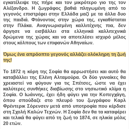
εγκατέλειψε της πήρε και τον μικρότερο γιο της τον
Αλέξανδρο. Η ζωγράφος βαθιά πληγωμένη από το
γεγονός επιστρέφει στην Ελλάδα μαζί με τα άλλα δυο
της παιδιά. Φτάνοντας στην χώρα της, εγκαθίσταται
στην Πλάκα. Αναγνωρισμένη καλλιτέχνης πια, δεν
άργησε να εισβάλλει στα ελληνικά καλλιτεχνικά
δρώμενα της χώρας και να αποτελέσει ισχυρό μέλος
στους κόλπους των επιφανών Αθηναίων.
Όμως ένα απρόοπτο γεγονός αλλάζει ολόκληρη τη ζωή
της!
Το 1872 η κόρη της Σοφία θα αρρωστήσει και αυτό θα
καταβάλλει της Ελένη Αλταμούρα. Οι δύο γυναίκες θα
χρειαστεί να φύγουν για τις Σπέτσες, ώστε να έχει
καλύτερες συνθήκες διαβίωσης στο νησιωτικό κλίμα η
Σοφία. Ο Ιωάννης, έχει ήδη φύγει για την Κοπεγχάγη,
όπου σπούδαζε στο πλευρό του ζωγράφου Καρλ
Φρέντερικ Σόρενσεν μετά από υποτροφία που κέρδισε
στη Σχολή Καλών Τεχνών. Η Σοφία δεν θα τα καταφέρει
και τελικά θα φύγει από τη ζωή το 1874, σε ηλικία μόλις
20 ετών.