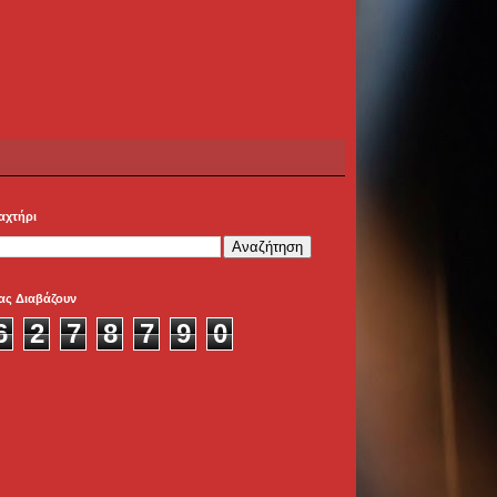
αχτήρι
ας Διαβάζουν
6
2
7
8
7
9
0