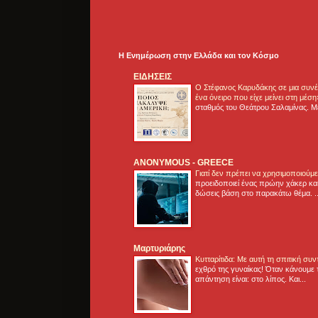
Η Ενημέρωση στην Ελλάδα και τoν Κόσμο
ΕΙΔΗΣΕΙΣ
Ο Στέφανος Καρυδάκης σε μια συνέν
ένα όνειρο που είχε μείνει στη μέσ
σταθμός του Θεάτρου Σαλαμίνας. Με
ANONYMOUS - GREECE
Γιατί δεν πρέπει να χρησιμοποιούμ
προειδοποιεί ένας πρώην χάκερ και
δώσεις βάση στο παρακάτω θέμα. .
Μαρτυριάρης
Κυτταρίτιδα: Με αυτή τη σπιτική συ
εχθρό της γυναίκας! Όταν κάνουμε 
απάντηση είναι: στο λίπος. Και...