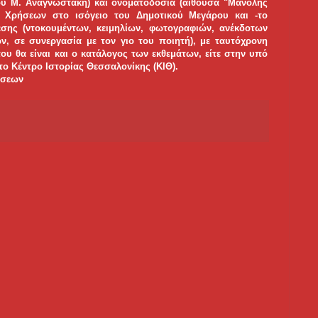
ου Μ. Αναγνωστάκη) και ονοματοδοσία (αίθουσα "Μανόλης
 Χρήσεων στο ισόγειο του Δημοτικού Μεγάρου και -το
σης (ντοκουμέντων, κειμηλίων, φωτογραφιών, ανέκδοτων
ν, σε συνεργασία με τον γιο του ποιητή), με ταυτόχρονη
ου θα είναι και ο κατάλογος των εκθεμάτων, είτε στην υπό
το Κέντρο Ιστορίας Θεσσαλονίκης (ΚΙΘ).
ήσεων