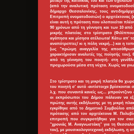
μεταξύ της κατοικίας του και των σχολείων
(από την αναλυτική πρόταση ονοματοδοσί
δήμαρχο Θεσσαλονίκης, τους αντιδημάρχο
Επιτροπή ονοματοδοσιών) ο αρχιτέκτονας (
είναι αυτή η πρόταση που υλοποιείται πλέ
90 χρόνων από τη γέννηση και των 10 από
μικρής πλατείας στο τρίστρατο (Φιλίππο
αγάπησα και μίσησα ατέλειωτα/ Κάτω απ' τ
αναπότρεπτες/ κι η πόλη νεκρή...) και η το
(ως "πρώιμη αναγγελία της αποσάθρωσ
χαρακτήρισαν αναλυτές της ποίησής του), 
από τη γέννηση του ποιητή- στη γενέθλι
προχωρούσα μέσα στη νύχτα. Χωρίς να γνωρί
Στο τρίστρατο και τη μικρή πλατεία θα χωρ
του ποιητή σ' αυτό -αντίστοιχα βρίσκονται 
λ.χ. που συναντά κανείς ως... μπρούντζινο
οι εκπρόσωποι του Δήμου πάλευαν να εξ
πρώτης αυτής εκδήλωσης με τη μικρή πλακ
εγκρίθηκε από το Δημοτικό Συμβούλιο από
πρότασης από τον αρχιτέκτονα Μ. Πολυβί
επιτροπή που συγκροτήθηκε για τον σκο
"χρονιάς Μ. Αναγνωστάκη" για τη Θεσσαλον
του), με μουσικολογοτεχνική εκδήλωση, η οπ