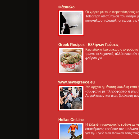
Φάσκελο
Οι χώρες με τους περισσότερους κα
Telegraph αποτύπωσε τον κόσμο μ
κατανάλωση αλκοόλ, οι χώρες της 
Greek Recipes - Ελλήνων Γεύσεις
Κεφτεδάκια λαχανικών στο φούρνο
τρώνε τα λαχανικά, αλλά αγαπούν τ
φούρνο για...
www.newsgreece.eu
Στο αρχείο η μήνυση Χαϊκάλη κατά
-σύμφωνα με πληροφορίες- η μηνυ
Ασφαλίσεων και τέως βουλευτή των
Hellas On Line
Η έλλειψη γυμναστικής ευθύνεται 
επιστήμονες κρούουν τον κώδωνα τ
για την υγεία των παιδιών τους παί