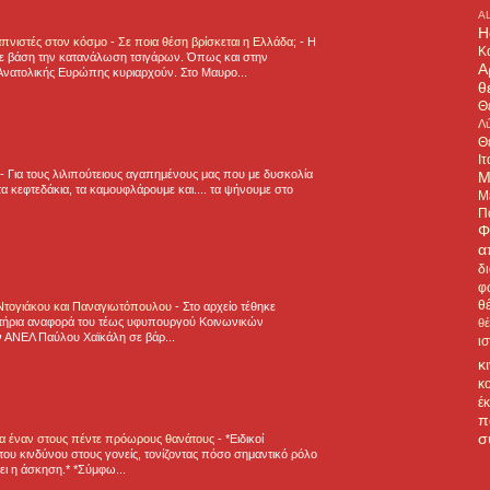
A
H
πνιστές στον κόσμο - Σε ποια θέση βρίσκεται η Ελλάδα;
-
Η
Κ
ε βάση την κατανάλωση τσιγάρων. Όπως και στην
Α
Ανατολικής Ευρώπης κυριαρχούν. Στο Μαυρο...
θ
Θ
Λύ
Θ
Ιτ
-
Για τους λιλιπούτειους αγαπημένους μας που με δυσκολία
Μ
α κεφτεδάκια, τα καμουφλάρουμε και.... τα ψήνουμε στο
Μ
Π
Φ
α
δ
φ
θ
 Ντογιάκου και Παναγιωτόπουλου
-
Στο αρχείο τέθηκε
τήρια αναφορά του τέως υφυπουργού Κοινωνικών
θ
 ΑΝΕΛ Παύλου Χαϊκάλη σε βάρ...
ι
κ
κ
έ
π
σ
για έναν στους πέντε πρόωρους θανάτους
-
*Ειδικοί
ου κινδύνου στους γονείς, τονίζοντας πόσο σημαντικό ρόλο
ζει η άσκηση.* *Σύμφω...