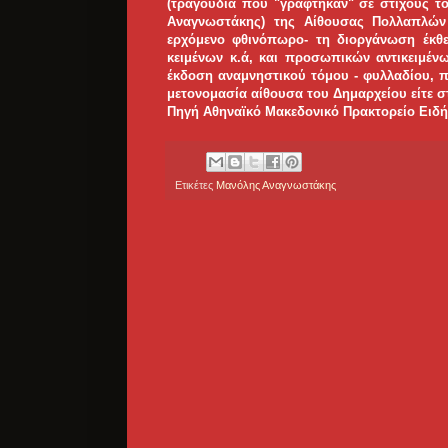
(τραγούδια που "γράφτηκαν" σε στίχους τ
Αναγνωστάκης) της Αίθουσας Πολλαπλών
ερχόμενο φθινόπωρο- τη διοργάνωση έκθε
κειμένων κ.ά, και προσωπικών αντικειμένω
έκδοση αναμνηστικού τόμου - φυλλαδίου, π
μετονομασία αίθουσα του Δημαρχείου είτε σ
Πηγή Αθηναϊκό Μακεδονικό Πρακτορείο Ειδ
Ετικέτες
Μανόλης Αναγνωστάκης