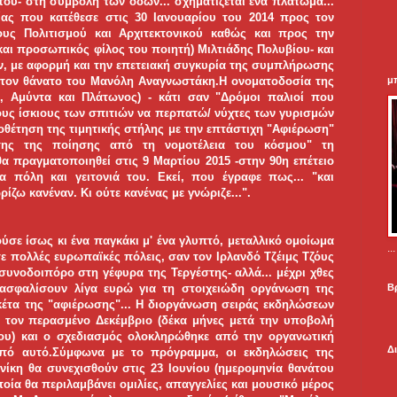
 του- στη συμβολή των οδών... σχηματίζεται ένα πλάτωμα...
ας που κατέθεσε στις 30 Ιανουαρίου του 2014 προς τον
υς Πολιτισμού και Αρχιτεκτονικού καθώς και προς την
και προσωπικός φίλος του ποιητή) Μιλτιάδης Πολυβίου- και
ον, με αφορμή και την επετειακή συγκυρία της συμπλήρωσης
μ
 τον θάνατο του Μανόλη Αναγνωστάκη.Η ονοματοδοσία της
υ, Αμύντα και Πλάτωνος) - κάτι σαν "Δρόμοι παλιοί που
ους ίσκιους των σπιτιών να περπατώ/ νύχτες των γυρισμών
ποθέτηση της τιμητικής στήλης με την επτάστιχη "Αφιέρωση"
ης της ποίησης από τη νομοτέλεια του κόσμου" τη
θα πραγματοποιηθεί στις 9 Μαρτίου 2015 -στην 90η επέτειο
α πόλη και γειτονιά του. Εκεί, που έγραφε πως... "και
ζω κανέναν. Κι ούτε κανένας με γνώριζε...".
ούσε ίσως κι ένα παγκάκι μ' ένα γλυπτό, μεταλλικό ομοίωμα
.
σε πολλές ευρωπαϊκές πόλεις, σαν τον Ιρλανδό Τζέιμς Τζόυς
 συνοδοιπόρο στη γέφυρα της Τεργέστης- αλλά... μέχρι χθες
Β
ασφαλίσουν λίγα ευρώ για τη στοιχειώδη οργάνωση της
έτα της "αφιέρωσης"... Η διοργάνωση σειράς εκδηλώσεων
 τον περασμένο Δεκέμβριο (δέκα μήνες μετά την υποβολή
ου) και ο σχεδιασμός ολοκληρώθηκε από την οργανωτική
Δ
πό αυτό.Σύμφωνα με το πρόγραμμα, οι εκδηλώσεις της
ίκη θα συνεχισθούν στις 23 Ιουνίου (ημερομηνία θανάτου
οία θα περιλαμβάνει ομιλίες, απαγγελίες και μουσικό μέρος