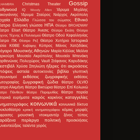
Gossip
Christmas Theater
LHAMBRA
ollywood
Ίδρυμα Μιχάλης
IQ
Woody Allen
ακογιάννης
Ίδρυμα Σταύρος Νιάρχος
Ακρόπολη
ρχαία Ελλάδα
Εθνικό
Γλώσσα του σώματος
έατρο
ΗΠΑ
Ελληνική γλώσσα
Θέατρο BROADWAY
έατρο Eliart
Θέατρο Άνεσις
Θέατρο Εκάτη
Θέατρο
Θέατρο Οδού Κεφαλληνίας
χνος Τέχνης & Πολιτισμού
Ιστορικά
έατρο ΠΚ
Θέατρο Χυτήριο
Θέατρο Ρεξ
αλία
ΚΘΒΕ
Κύπρος
Μάνος Χατζιδάκις
Καβάφης
έγαρο Μουσικής Αθηνών
Μαρία Κάλλας
Μελίνα
ερκούρη
Μουσείο Ακρόπολης
Μουσείο Μπενάκη
αρθενώνας
Πολυχώρος Vault
Στέφανος Καρυδάκης
εστιβάλ
ήξερες ότι
ακροάσεις
Χρύσα Σπηλιώτη
πόψεις
αστεία
βιβλία
αυτοκτονίες
γλυπτική
εκθέσεις ζωγραφικής
ιαγωνισμοί
εκθέσεις
ζωγραφική
ζώδια
ωτογραφίας
θέατρο OLVIO
έατρο Αλκμήνη
θέατρο Βικτώρια
θέατρο Επί Κολωνώ
θέατρο πορεία
έατρο Πάνθεον
θέατρο Παραμυθίας
καιρός
καταγγελίες
στορικά ευρήματα
καρκίνος
κοινωνικά
ινηματογράφος
κοινωνικά δίκτυα
ουκλοθέατρο
κόμικς
μορφές
κριτική κινηματογράφου
μουσική
κφρασης
ντοκιμαντέρ
ξένος τύπος
αράξενα
περίεργα
πολιτική
προσκλήσεις
υνεντεύξεις
ταλέντα
χορός