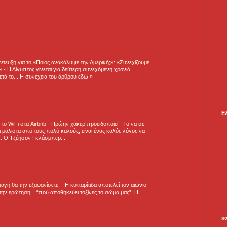
τευξη για το «Ποιος ανακάλυψε την Αμερική;»: «Συνεχίζουμε
η»
-
Η Αίγυπτος γίνεται για δεύτερη συνεχόμενη χρονιά
τά το... Η συνέχεια του άρθρου εδώ »
Ε
ε το WiFi στα Airbnb - Πρώην χάκερ προειδοποιεί
-
Το να σε
 μάλιστα από τους πολύ καλούς, είναι ένας καλός λόγος να
.. Ο Τζέησον Γκλάσμπερ...
νταγή θα την εξαφανίσετε!
-
H κυτταρίτιδα αποτελεί τον αιώνιο
την ερώτηση... “πού αποθηκεύει τοξίνες το σώμα μας”; Η
κ