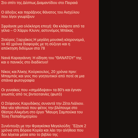
Στο σπίτι της Δέσπως Διαμαντίδου στο Πειραιά
Ο άδοξος και παράξενος θάνατος του Αισχύλου
που λίγοι γνωρίζουν
Σφράγισε μια ολόκληρη εποχή: Θα κλάψετε από τα
γέλια – Ο Χάρρυ Κλυνν, αστυνόμος Μπέκας
Σταύρος Ξαρχάκος:Η μεγάλη μουσική κληρονομιά,
τα 40 χρόνια διαφοράς με τη σύζυγο και η
απόκτηση διδύμων στα 78
Νανά Καραγιάννη: Η είδηση του "ΘΑΝΑΤΟΥ" της
και ο πανικός στο διαδίκτυο!
Νίκος και Άλκης Κούρκουλος, 20 χρόνια πριν:
Μπαμπάς και γιος πιο γοητευτικοί από ποτέ σε μια
σπάνια φωτογραφία
Οι γυναίκες που «σημάδεψαν» τα 80's και έγιναν
γνωστές από τις βιντεοταινίες (φωτό)
Ο Στέφανος Καρυδάκης συναντά την Ζέτα Λιάλιου.
Μια νέα ηθοποιό που φέτος την βλέπουμε στο
Θέατρο Αλκμήνη στο έργο "Μαυρη Σαμπούκα του
Τόλη Παπαδημητρίου
Συνέντευξη με την Φραγκίσκα Μεγαλούδη: ΄Έζησε 2
χρόνια στη Βόρεια Κορέα και λέει την αλήθεια που
δεν λέγεται μέσα απο το βιβλίο της