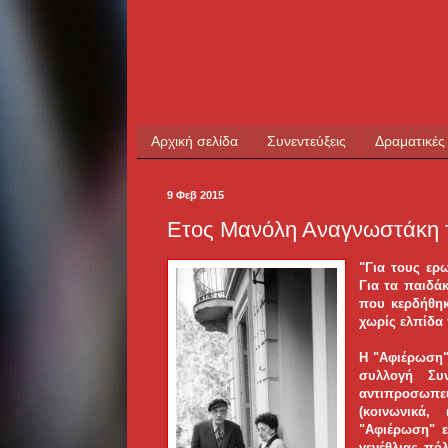
Αρχική σελίδα
Συνεντεύξεις
Δραματικές
9 Φεβ 2015
Ετος Μανόλη Αναγνωστάκη 
"Για τους ερ
Για τα παιδά
που κερδήθηκ
χωρίς ελπίδα
Η "Αφιέρωση" 
συλλογή Συ
αντιπροσωπ
(κοινωνικά, 
"Αφιέρωση" ε
γενέθλιας πό