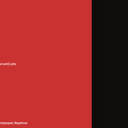
λα μαζι μας
ατηγοριες θεματων