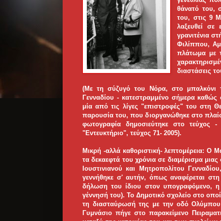
θάνατό του, 
του, στις 9 
λαξευθεί σε 
γρανιτένια σ
Φιλίππου, Αμ
πλάτωμα με τ
χαρακτηρισμέ
διαστάσεις το
(Με τη σύζυγό του Νόρα, στο μπαλκόνι τ
Γενναδίου - κατεστραμμένο σήμερα καθώς σ
μία από τις λίγες "επιστροφές" του στη Θ
παρουσία του, που διοργανώθηκε στο πλαίσ
φωτογραφία δημοσιεύτηκε στο τεύχος 
"Εντευκτήριο", τεύχος 71- 2005).
Μικρή -αλλά καθοριστική- λεπτομέρεια: Ο 
τα δεκαεφτά του χρόνια σε διαμέρισμα μια
Ιουστινιανού και Μητροπολίτου Γενναδίου,
γεννήθηκε σ' αυτήν, όπως αναφέρεται στη
δήλωση του ίδιου στον υπογραφόμενο, η ο
γέννησή του). Το Δημοτικό σχολείο στο οπο
τη διασταύρωσή της με την οδό Ολύμπου (
Γυμνάσιο πήγε στο παρακείμενο Πειραματ