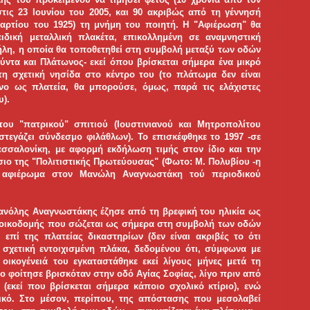
στις 23 Ιουνίου του 2005, και 90 ακριβώς από τη γέννησή
Μαρτίου του 1925) τη μνήμη του ποιητή. Η "Αφιέρωση" θα
ειδική μεταλλική πλακέτα, επικολλημένη σε αναμνηστική
τήλη, η οποία θα τοποθετηθεί στη συμβολή μεταξύ των οδών
ύντα και Πλάτωνος- εκεί όπου βρίσκεται σήμερα ένα μικρό
η σχετική νησίδα στο κέντρο του (το πλάτωμα δεν είναι
νο ως πλατεία, θα μπορούσε, όμως, παρά τις ελάχιστες
υ).
ου "πατρικού" σπιτιού (Ιουστινιανού και Μητροπολίτου
τεγάζει σύνδεσμο φιλάθλων). Το επισκέφθηκε το 1997 -σε
εσσαλονίκη, με αφορμή εκδήλωση τιμής στον ίδιο και την
ιο της "Πολιτιστικής Πρωτεύουσας" (Φωτο: Μ. Πολυβίου -η
- αφιέρωμα στον Μανώλη Αναγνωστάκη τού περιοδικού
Μανόλης Aναγνωστάκης έζησε από τη βρεφική του ηλικία ως
ς οικοδομής που σώζεται ως σήμερα στη συμβολή των οδών
 επί της πλατείας δικαστηρίων (δεν είναι ακριβές το ότι
 σχετική εντοιχισμένη πλάκα, δεδομένου ότι, σύμφωνα με
ικογένειά του εγκαταστάθηκε εκεί λίγους μήνες μετά τη
ίο φοίτησε βρισκόταν στην οδό Αγίας Σοφίας, λίγο πριν από
εκεί που βρίσκεται σήμερα κάποιο σχολικό κτίριο), ενώ
ικό. Στο μέσον, περίπου, της απόστασης που μεσολαβεί