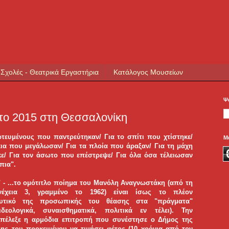
 Σχολές - Θεατρικά Εργαστήρια
Κατάλογος Μουσείων
Ψ
το 2015 στη Θεσσαλονίκη
ωτευμένους που παντρεύτηκαν/ Για το σπίτι που χτίστηκε/
Μ
κια που μεγάλωσαν/ Για τα πλοία που άραξαν/ Για τη μάχη
ε/ Για τον άσωτο που επέστρεψε/ Για όλα όσα τέλειωσαν
 πια".
- ...
το ομότιτλο ποίημα του Μανόλη Αναγνωστάκη (από τη
νέχεια 3, γραμμένο το 1962) είναι ίσως το πλέον
ευτικό της προσωπικής του θέασης στα "πράγματα"
ιδεολογικά, συναισθηματικά, πολιτικά εν τέλει). Την
πέλεξε η αρμόδια επιτροπή που συνέστησε ο Δήμος της
λης του προκειμένου να τιμήσει φέτος (10 χρόνια από τον