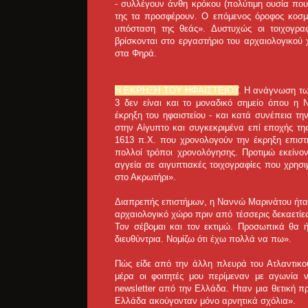
- συλλέγουν άνθη κρόκου (πολύτιμη ουσία που
της τα προσφέρουν. Ο επόμενος όροφος κοσμ
υπόσταση της θεάς». Δυστυχώς οι τοιχογραφ
βρίσκονται στο εργαστήριο του αρχαιολογικού
στα Φηρά.
Η ΕΚΡΗΞΗ ΤΟΥ ΗΦΑΙΣΤΕΙΟΥ
. Η ανάγνωση τω
3 δεν είναι και το μοναδικό σημείο όπου η 
έκρηξη του ηφαιστείου - και κατά συνέπεια τ
στην Αίγυπτο και συγκεκριμένα επί εποχής τη
1613 π.Χ. που χρονολογούν την έκρηξη επισ
πολλοί τρόποι χρονολόγησης. Προτιμώ εκείνο
αγγεία σε αιγυπτιακές τοιχογραφίες που χρησι
στο Ακρωτήρι».
Διαπρεπής επιστήμων, η Ναννώ Μαρινάτου ήταν
αρχαιολογικό χώρο πριν από τέσσερις δεκαετίε
Τον σέβομαι και τον εκτιμώ. Προσωπικά θα 
διευθύντρια. Νομίζω ότι έχω πολλά να πω».
Πώς είδε από την άλλη πλευρά του Ατλαντικο
μέρα οι φοιτητές μου περίμεναν με αγωνία
newsletter από την Ελλάδα. Ηταν μια θετική π
Ελλάδα ακούγονταν μόνο αρνητικά σχόλια».