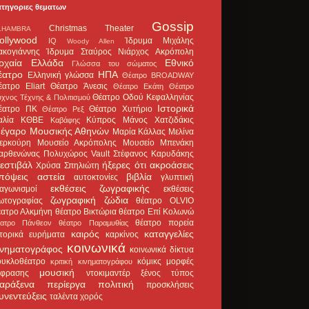
ατηγοριες θεματων
Gossip
Christmas Theater
LHAMBRA
ollywood
Ίδρυμα Μιχάλης
IQ
Woody Allen
ακογιάννης
Ίδρυμα Σταύρος Νιάρχος
Ακρόπολη
ρχαία Ελλάδα
Εθνικό
Γλώσσα του σώματος
έατρο
ΗΠΑ
Ελληνική γλώσσα
Θέατρο BROADWAY
έατρο Eliart
Θέατρο Άνεσις
Θέατρο Εκάτη
Θέατρο
Θέατρο Οδού Κεφαλληνίας
χνος Τέχνης & Πολιτισμού
Ιστορικά
έατρο ΠΚ
Θέατρο Χυτήριο
Θέατρο Ρεξ
αλία
ΚΘΒΕ
Κύπρος
Μάνος Χατζιδάκις
Καβάφης
έγαρο Μουσικής Αθηνών
Μαρία Κάλλας
Μελίνα
ερκούρη
Μουσείο Ακρόπολης
Μουσείο Μπενάκη
αρθενώνας
Πολυχώρος Vault
Στέφανος Καρυδάκης
εστιβάλ
ήξερες ότι
ακροάσεις
Χρύσα Σπηλιώτη
πόψεις
αστεία
βιβλία
αυτοκτονίες
γλυπτική
εκθέσεις ζωγραφικής
ιαγωνισμοί
εκθέσεις
ζωγραφική
ζώδια
ωτογραφίας
θέατρο OLVIO
έατρο Αλκμήνη
θέατρο Βικτώρια
θέατρο Επί Κολωνώ
θέατρο πορεία
έατρο Πάνθεον
θέατρο Παραμυθίας
καιρός
καταγγελίες
στορικά ευρήματα
καρκίνος
κοινωνικά
ινηματογράφος
κοινωνικά δίκτυα
ουκλοθέατρο
κόμικς
μορφές
κριτική κινηματογράφου
μουσική
κφρασης
ντοκιμαντέρ
ξένος τύπος
αράξενα
περίεργα
πολιτική
προσκλήσεις
υνεντεύξεις
ταλέντα
χορός