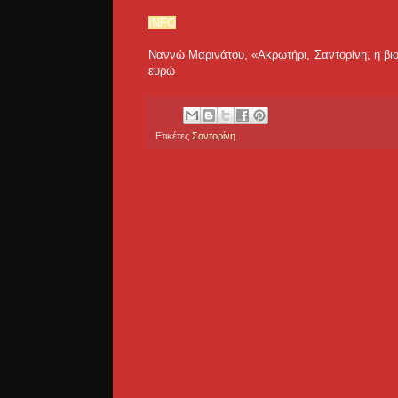
INFO
Nαννώ Μαρινάτου, «Ακρωτήρι, Σαντορίνη, η βιογ
ευρώ
Ετικέτες
Σαντορίνη