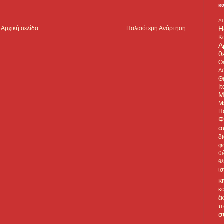
κ
A
H
Αρχική σελίδα
Παλαιότερη Ανάρτηση
Κ
Α
θ
Θ
Λύ
Θ
Ιτ
Μ
Μ
Π
Φ
α
δ
φ
θ
θ
ι
κ
κ
έ
π
σ