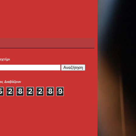
αχτήρι
ας Διαβάζουν
6
2
8
2
2
8
9