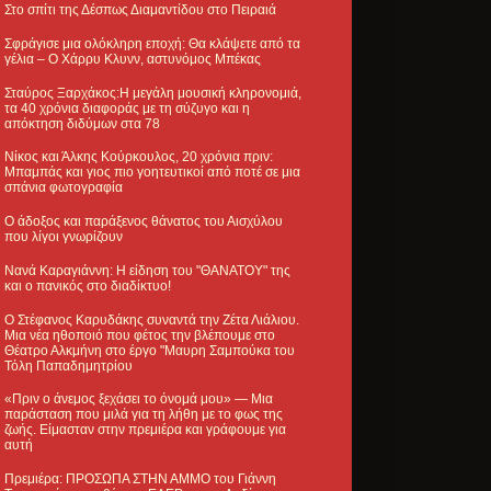
Στο σπίτι της Δέσπως Διαμαντίδου στο Πειραιά
Σφράγισε μια ολόκληρη εποχή: Θα κλάψετε από τα
γέλια – Ο Χάρρυ Κλυνν, αστυνόμος Μπέκας
Σταύρος Ξαρχάκος:Η μεγάλη μουσική κληρονομιά,
τα 40 χρόνια διαφοράς με τη σύζυγο και η
απόκτηση διδύμων στα 78
Νίκος και Άλκης Κούρκουλος, 20 χρόνια πριν:
Μπαμπάς και γιος πιο γοητευτικοί από ποτέ σε μια
σπάνια φωτογραφία
Ο άδοξος και παράξενος θάνατος του Αισχύλου
που λίγοι γνωρίζουν
Νανά Καραγιάννη: Η είδηση του "ΘΑΝΑΤΟΥ" της
και ο πανικός στο διαδίκτυο!
Ο Στέφανος Καρυδάκης συναντά την Ζέτα Λιάλιου.
Μια νέα ηθοποιό που φέτος την βλέπουμε στο
Θέατρο Αλκμήνη στο έργο "Μαυρη Σαμπούκα του
Τόλη Παπαδημητρίου
«Πριν ο άνεμος ξεχάσει το όνομά μου» — Μια
παράσταση που μιλά για τη λήθη με το φως της
ζωής. Είμασταν στην πρεμιέρα και γράφουμε για
αυτή
Πρεμιέρα: ΠΡΟΣΩΠΑ ΣΤΗΝ ΑΜΜΟ του Γιάννη