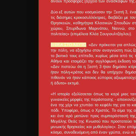
δίνουν προσφορές (αρχείο των ανασκαφών της Α
Δύο εξ αυτών που κοσμούσαν την Ξεστή 3, ένα 
τις διάσημες κροκοσυλλέκτριες, διαβάζει με το
Θρησκειών, καθηγήτρια Κλασικών Σπουδών στο
χώρου, Σπυρίδωνα Μαρινάτου, Ναννώ, στο 
πολιτείας» (επιμέλεια Κλέα Σουγιουλτζόγλου).
Η ΘΕΑ ΣΤΟ ΑΔΥΤΟ
. «Δεν πρόκειται για απλώς
την πόλη, να εξηγήσω στον αναγνώστη πώς ζού
το βιοτικό τους επίπεδο, κυρίως μέσα από τις
Αθήνα και ετοιμάζει την αγγλόφωνη έκδοση το
«Δεν πιστεύω ότι η Ξεστή 3 ήταν δημόσιο κτίρ
ήταν πόλη-κράτος και δεν θα υπήρχαν δημόσι
πιθανόν να ήταν κάποιος εύπορος αξιωματούχος 
ή άδυτο» εκτιμά.
«Η ιστορία εξελίσσεται όπως τα καρέ μιας τα
γυναικείες μορφές της παράστασης - απεικονίζ
ένα της χέρι να χτυπάει το κεφάλι της για το 
πόδι. Υποφέρει, όπως ο Χριστός. Το αίμα της 
κει ένα ιερό ματώνει προς συμπαράστασή της,
Μεγάλης Θεάς της Κνωσού που προστατεύει το
μινωικής θρησκείας και μυθολογίας». Στον επόμ
κόσμο, συνοδευόμενη από έναν γρύπα, ενώ οι 