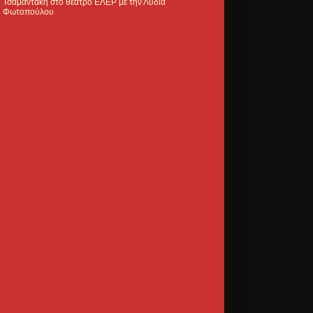
Τσαμαντάκη στο θέατρο ΕΛΕΡ με την Λυδία
Φωτοπούλου