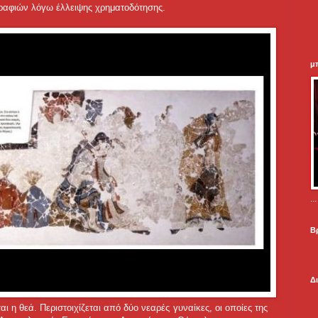
γραφιών λόγω έλλειψης χρηματοδότησης.
μ
.
Β
Δ
αι η θεά. Περιστοιχίζεται από δύο νεαρές γυναίκες, οι οποίες της