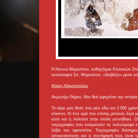
Η Ναννώ Μαρινάτου, καθηγήτρια Κλασικών Σπουδ
ανασκαφέα Σπ. Μαρινάτου, «διαβάζει» μέσα από
Μαίρη Αδαμοπούλου
Ακρωτήρι Θήρας: Μια θεά αφηγείται την ιστορί
Το αίμα μιας θεάς που ρέει εδώ και 3.500 χρόν
κόκκινο. Κι ένα ιερό που επίσης ματώνει λίγα 
είναι και η πολιτεία στην οποία γεννήθηκε. 
τοιχογραφίες που κοσμούσαν τα πολυώροφα κτ
λάβα του ηφαιστείου. Τοιχογραφίες διάσημ
αποκατάσταση και η συντήρησή τους είναι