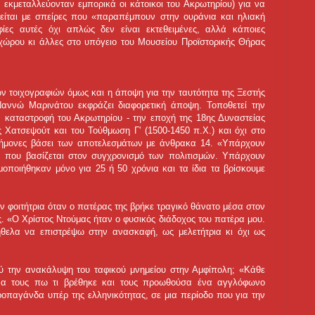
 εκμεταλλεύονταν εμπορικά οι κάτοικοι του Ακρωτηρίου) για να
είται με σπείρες που «παραπέμπουν στην ουράνια και ηλιακή
ίες αυτές όχι απλώς δεν είναι εκτεθειμένες, αλλά κάποιες
 χώρου κι άλλες στο υπόγειο του Μουσείου Προϊστορικής Θήρας
ν τοιχογραφιών όμως και η άποψη για την ταυτότητα της Ξεστής
Ναννώ Μαρινάτου εκφράζει διαφορετική άποψη. Τοποθετεί την
ην καταστροφή του Ακρωτηρίου - την εποχή της 18ης Δυναστείας
ς Χατσεψούτ και του Τούθμωση Γ' (1500-1450 π.Χ.) και όχι στο
τήμονες βάσει των αποτελεσμάτων με άνθρακα 14. «Υπάρχουν
ν που βασίζεται στον συγχρονισμό των πολιτισμών. Υπάρχουν
μοποιήθηκαν μόνο για 25 ή 50 χρόνια και τα ίδια τα βρίσκουμε
 φοιτήτρια όταν ο πατέρας της βρήκε τραγικό θάνατο μέσα στον
ς. «Ο Χρίστος Ντούμας ήταν ο φυσικός διάδοχος του πατέρα μου.
ήθελα να επιστρέψω στην ανασκαφή, ως μελετήτρια κι όχι ως
ύ την ανακάλυψη του ταφικού μνημείου στην Αμφίπολη; «Κάθε
 να τους πω τι βρέθηκε και τους προωθούσα ένα αγγλόφωνο
ροπαγάνδα υπέρ της ελληνικότητας, σε μια περίοδο που για την