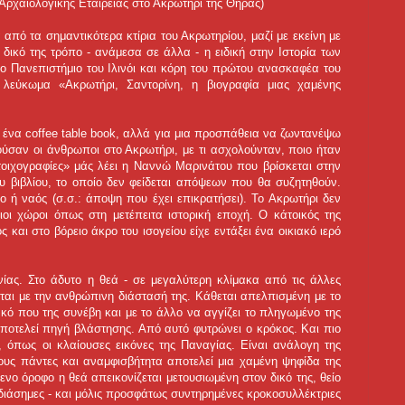
ρχαιολογικής Εταιρείας στο Ακρωτήρι της Θήρας)
από τα σημαντικότερα κτίρια του Ακρωτηρίου, μαζί με εκείνη με
ν δικό της τρόπο - ανάμεσα σε άλλα - η ειδική στην Ιστορία των
 Πανεπιστήμιο του Ιλινόι και κόρη του πρώτου ανασκαφέα του
λεύκωμα «Ακρωτήρι, Σαντορίνη, η βιογραφία μιας χαμένης
 ένα coffee table book, αλλά για μια προσπάθεια να ζωντανέψω
σαν οι άνθρωποι στο Ακρωτήρι, με τι ασχολούνταν, ποιο ήταν
 τοιχογραφίες» μάς λέει η Ναννώ Μαρινάτου που βρίσκεται στην
υ βιβλίου, το οποίο δεν φείδεται απόψεων που θα συζητηθούν.
ιο ή ναός (σ.σ.: άποψη που έχει επικρατήσει). Το Ακρωτήρι δεν
οι χώροι όπως στη μετέπειτα ιστορική εποχή. Ο κάτοικός της
και στο βόρειο άκρο του ισογείου είχε εντάξει ένα οικιακό ιερό
ινίας. Στο άδυτο η θεά - σε μεγαλύτερη κλίμακα από τις άλλες
εται με την ανθρώπινη διάστασή της. Kάθεται απελπισμένη με το
κακό που της συνέβη και με το άλλο να αγγίζει το πληγωμένο της
αποτελεί πηγή βλάστησης. Από αυτό φυτρώνει ο κρόκος. Και πιο
 όπως οι κλαίουσες εικόνες της Παναγίας. Είναι ανάλογη της
υς πάντες και αναμφισβήτητα αποτελεί μια χαμένη ψηφίδα της
ενο όροφο η θεά απεικονίζεται μετουσιωμένη στον δικό της, θείο
διάσημες - και μόλις προσφάτως συντηρημένες κροκοσυλλέκτριες