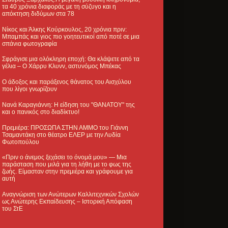
τα 40 χρόνια διαφοράς με τη σύζυγο και η
απόκτηση διδύμων στα 78
Νίκος και Άλκης Κούρκουλος, 20 χρόνια πριν:
Μπαμπάς και γιος πιο γοητευτικοί από ποτέ σε μια
σπάνια φωτογραφία
Σφράγισε μια ολόκληρη εποχή: Θα κλάψετε από τα
γέλια – Ο Χάρρυ Κλυνν, αστυνόμος Μπέκας
Ο άδοξος και παράξενος θάνατος του Αισχύλου
που λίγοι γνωρίζουν
Νανά Καραγιάννη: Η είδηση του "ΘΑΝΑΤΟΥ" της
και ο πανικός στο διαδίκτυο!
Πρεμιέρα: ΠΡΟΣΩΠΑ ΣΤΗΝ ΑΜΜΟ του Γιάννη
Τσαμαντάκη στο θέατρο ΕΛΕΡ με την Λυδία
Φωτοπούλου
«Πριν ο άνεμος ξεχάσει το όνομά μου» — Μια
παράσταση που μιλά για τη λήθη με το φως της
ζωής. Είμασταν στην πρεμιέρα και γράφουμε για
αυτή
Αναγνώριση των Ανώτερων Καλλιτεχνικών Σχολών
ως Ανώτερης Εκπαίδευσης – Ιστορική Απόφαση
του ΣτΕ