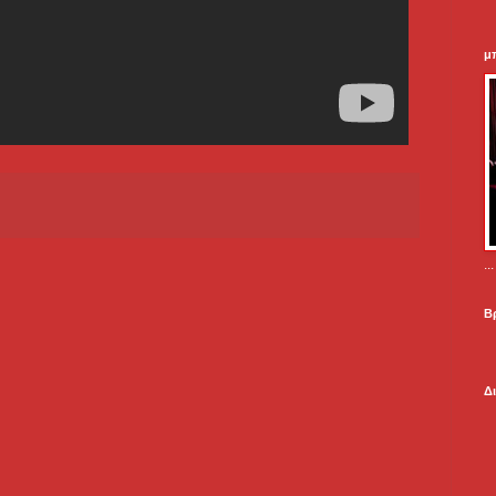
μ
.
Β
Δ