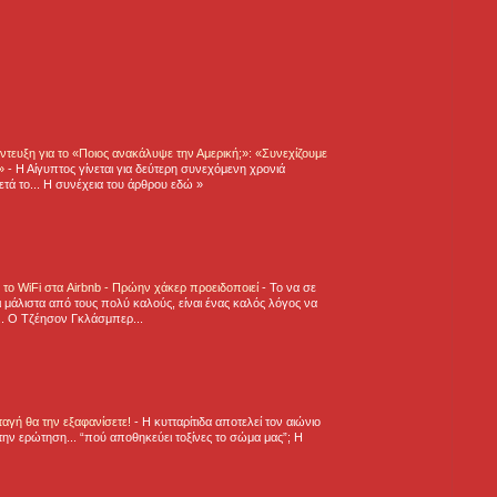
τευξη για το «Ποιος ανακάλυψε την Αμερική;»: «Συνεχίζουμε
η»
-
Η Αίγυπτος γίνεται για δεύτερη συνεχόμενη χρονιά
τά το... Η συνέχεια του άρθρου εδώ »
ε το WiFi στα Airbnb - Πρώην χάκερ προειδοποιεί
-
Το να σε
 μάλιστα από τους πολύ καλούς, είναι ένας καλός λόγος να
.. Ο Τζέησον Γκλάσμπερ...
νταγή θα την εξαφανίσετε!
-
H κυτταρίτιδα αποτελεί τον αιώνιο
την ερώτηση... “πού αποθηκεύει τοξίνες το σώμα μας”; Η