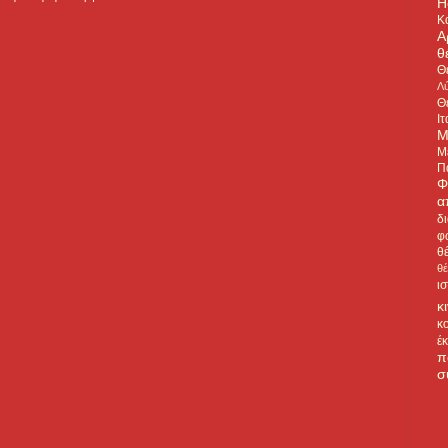
H
Κ
Α
θ
Θ
Λύ
Θ
Ιτ
Μ
Μ
Π
Φ
α
δ
φ
θ
θ
ι
κ
κ
έ
π
σ