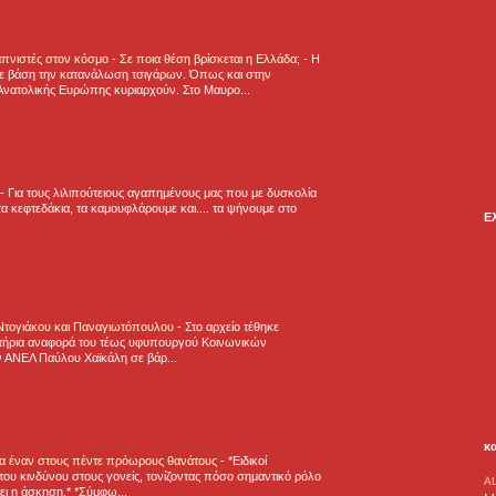
πνιστές στον κόσμο - Σε ποια θέση βρίσκεται η Ελλάδα;
-
Η
ε βάση την κατανάλωση τσιγάρων. Όπως και στην
Ανατολικής Ευρώπης κυριαρχούν. Στο Μαυρο...
-
Για τους λιλιπούτειους αγαπημένους μας που με δυσκολία
α κεφτεδάκια, τα καμουφλάρουμε και.... τα ψήνουμε στο
Ε
 Ντογιάκου και Παναγιωτόπουλου
-
Στο αρχείο τέθηκε
τήρια αναφορά του τέως υφυπουργού Κοινωνικών
 ΑΝΕΛ Παύλου Χαϊκάλη σε βάρ...
κ
για έναν στους πέντε πρόωρους θανάτους
-
*Ειδικοί
ου κινδύνου στους γονείς, τονίζοντας πόσο σημαντικό ρόλο
A
ζει η άσκηση.* *Σύμφω...