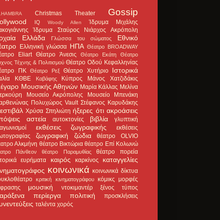
Gossip
Christmas Theater
LHAMBRA
ollywood
Ίδρυμα Μιχάλης
IQ
Woody Allen
ακογιάννης
Ίδρυμα Σταύρος Νιάρχος
Ακρόπολη
ρχαία Ελλάδα
Εθνικό
Γλώσσα του σώματος
έατρο
ΗΠΑ
Ελληνική γλώσσα
Θέατρο BROADWAY
έατρο Eliart
Θέατρο Άνεσις
Θέατρο Εκάτη
Θέατρο
Θέατρο Οδού Κεφαλληνίας
χνος Τέχνης & Πολιτισμού
Ιστορικά
έατρο ΠΚ
Θέατρο Χυτήριο
Θέατρο Ρεξ
αλία
ΚΘΒΕ
Κύπρος
Μάνος Χατζιδάκις
Καβάφης
έγαρο Μουσικής Αθηνών
Μαρία Κάλλας
Μελίνα
ερκούρη
Μουσείο Ακρόπολης
Μουσείο Μπενάκη
αρθενώνας
Πολυχώρος Vault
Στέφανος Καρυδάκης
εστιβάλ
ήξερες ότι
ακροάσεις
Χρύσα Σπηλιώτη
πόψεις
αστεία
βιβλία
αυτοκτονίες
γλυπτική
εκθέσεις ζωγραφικής
ιαγωνισμοί
εκθέσεις
ζωγραφική
ζώδια
ωτογραφίας
θέατρο OLVIO
έατρο Αλκμήνη
θέατρο Βικτώρια
θέατρο Επί Κολωνώ
θέατρο πορεία
έατρο Πάνθεον
θέατρο Παραμυθίας
καιρός
καταγγελίες
στορικά ευρήματα
καρκίνος
κοινωνικά
ινηματογράφος
κοινωνικά δίκτυα
ουκλοθέατρο
κόμικς
μορφές
κριτική κινηματογράφου
μουσική
κφρασης
ντοκιμαντέρ
ξένος τύπος
αράξενα
περίεργα
πολιτική
προσκλήσεις
υνεντεύξεις
ταλέντα
χορός