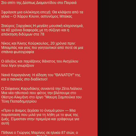
Στο σπίτι της Δέσπως Διαμαντίδου στο Πειραιά
Σφράγισε μια ολόκληρη εποχή: Θα κλάψετε από τα
γέλια – Ο Χάρρυ Κλυνν, αστυνόμος Μπέκας
Σταύρος Ξαρχάκος:Η μεγάλη μουσική κληρονομιά,
τα 40 χρόνια διαφοράς με τη σύζυγο και η
απόκτηση διδύμων στα 78
Νίκος και Άλκης Κούρκουλος, 20 χρόνια πριν:
Μπαμπάς και γιος πιο γοητευτικοί από ποτέ σε μια
σπάνια φωτογραφία
Ο άδοξος και παράξενος θάνατος του Αισχύλου
που λίγοι γνωρίζουν
Νανά Καραγιάννη: Η είδηση του "ΘΑΝΑΤΟΥ" της
και ο πανικός στο διαδίκτυο!
Ο Στέφανος Καρυδάκης συναντά την Ζέτα Λιάλιου.
Μια νέα ηθοποιό που φέτος την βλέπουμε στο
Θέατρο Αλκμήνη στο έργο "Μαυρη Σαμπούκα του
Τόλη Παπαδημητρίου
«Πριν ο άνεμος ξεχάσει το όνομά μου» — Μια
παράσταση που μιλά για τη λήθη με το φως της
ζωής. Είμασταν στην πρεμιέρα και γράφουμε για
αυτή
Πέθανε ο Γιώργος Μαρίνος σε ηλικία 87 ετών, ο