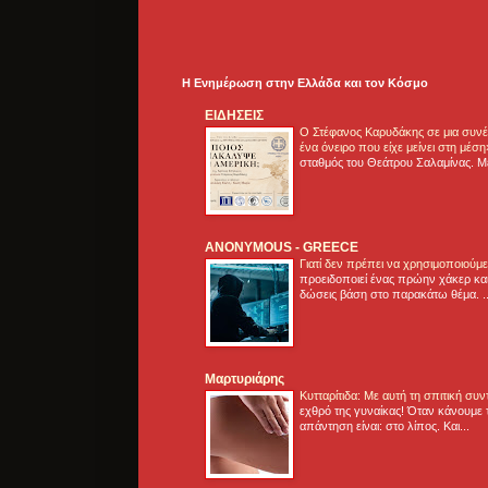
Η Ενημέρωση στην Ελλάδα και τoν Κόσμο
ΕΙΔΗΣΕΙΣ
Ο Στέφανος Καρυδάκης σε μια συνέν
ένα όνειρο που είχε μείνει στη μέσ
σταθμός του Θεάτρου Σαλαμίνας. Με
ANONYMOUS - GREECE
Γιατί δεν πρέπει να χρησιμοποιούμ
προειδοποιεί ένας πρώην χάκερ και
δώσεις βάση στο παρακάτω θέμα. .
Μαρτυριάρης
Κυτταρίτιδα: Με αυτή τη σπιτική συ
εχθρό της γυναίκας! Όταν κάνουμε 
απάντηση είναι: στο λίπος. Και...