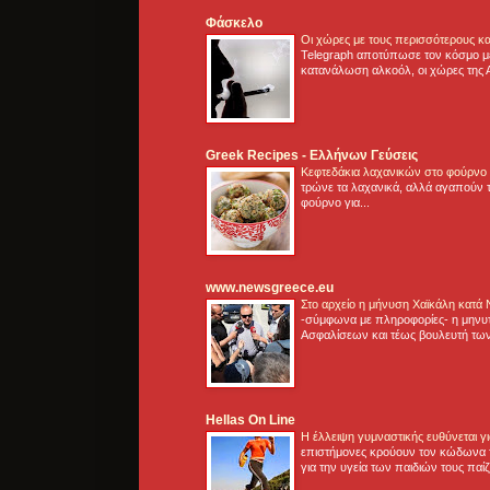
Φάσκελο
Οι χώρες με τους περισσότερους κα
Telegraph αποτύπωσε τον κόσμο μ
κατανάλωση αλκοόλ, οι χώρες της 
Greek Recipes - Ελλήνων Γεύσεις
Κεφτεδάκια λαχανικών στο φούρνο
τρώνε τα λαχανικά, αλλά αγαπούν τ
φούρνο για...
www.newsgreece.eu
Στο αρχείο η μήνυση Χαϊκάλη κατά
-σύμφωνα με πληροφορίες- η μηνυ
Ασφαλίσεων και τέως βουλευτή των
Hellas On Line
Η έλλειψη γυμναστικής ευθύνεται 
επιστήμονες κρούουν τον κώδωνα τ
για την υγεία των παιδιών τους παί