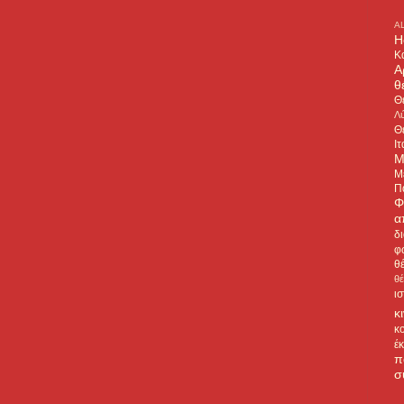
A
H
Κ
Α
θ
Θ
Λύ
Θ
Ιτ
Μ
Μ
Π
Φ
α
δ
φ
θ
θ
ι
κ
κ
έ
π
σ