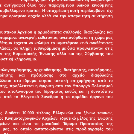
ε αντίγραφο) όλου του παραγόμενου υλικού κινούμενης
θε συμβαλλόμενο κράτος. Η υποχρέωση αυτή περιλαμβάνει όχι
σημα ορισμένο αρχείο αλλά και την απαραίτητη συντήρηση
υστικού Αρχείου η αρμοδιότητα συλλογής, διαφύλαξης και
παρέμενε ανενεργή, εκθέτοντας ανεπανόρθωτα τη χώρα μας
θέτημα έρχεται να καλύψει το υφιστάμενο κενό αναθέτοντας
λλάδας, σε πλήρη ευθυγράμμιση με όσα προβλέπονται στις
ων της Ευρωπαϊκής Ένωσης αλλά και της Σύμβασης του
υστική κληρονομιά.
ταλογογράφησης, αρχειοθέτησης, διατήρησης, συντήρησης,
οποίησης και πρόσβασης στο αρχείο διαφύλαξης
λλεται στο ίδρυμα ετήσια τακτική επιχορήγηση από το
ίσης, προβλέπεται η έγκριση από τον Υπουργό Πολιτισμού
του απολογισμού του Ιδρύματος καθώς και η δυνατότητα
ου από το Ελεγκτικό Συνέδριο ή το αρμόδιο όργανο του
ς διαθέτει 10.000 τίτλους Ελληνικών και ξένων ταινιών,
ως Κινηματογραφικών Αρχείων, ιδρυτικό μέλος της Ένωσης
είων και είναι το μοναδικό Ίδρυμα Προστασίας της
 μας, το οποίο ανταποκρίνεται στις προδιαγραφές του