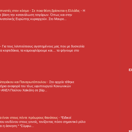
πνιστές στον κόσμο - Σε ποια θέση βρίσκεται η Ελλάδα;
-
Η
ε βάση την κατανάλωση τσιγάρων. Όπως και στην
Ανατολικής Ευρώπης κυριαρχούν. Στο Μαυρο...
-
Για τους λιλιπούτειους αγαπημένους μας που με δυσκολία
α κεφτεδάκια, τα καμουφλάρουμε και.... τα ψήνουμε στο
Ε
 Ντογιάκου και Παναγιωτόπουλου
-
Στο αρχείο τέθηκε
τήρια αναφορά του τέως υφυπουργού Κοινωνικών
 ΑΝΕΛ Παύλου Χαϊκάλη σε βάρ...
για έναν στους πέντε πρόωρους θανάτους
-
*Ειδικοί
ου κινδύνου στους γονείς, τονίζοντας πόσο σημαντικό ρόλο
ζει η άσκηση.* *Σύμφω...
κ