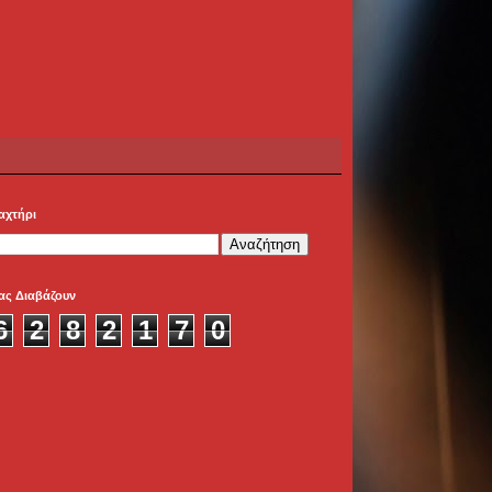
αχτήρι
ας Διαβάζουν
6
2
8
2
1
7
0