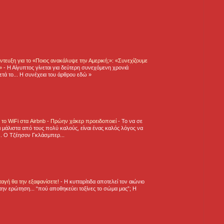
τευξη για το «Ποιος ανακάλυψε την Αμερική;»: «Συνεχίζουμε
η»
-
Η Αίγυπτος γίνεται για δεύτερη συνεχόμενη χρονιά
τά το... Η συνέχεια του άρθρου εδώ »
ε το WiFi στα Airbnb - Πρώην χάκερ προειδοποιεί
-
Το να σε
 μάλιστα από τους πολύ καλούς, είναι ένας καλός λόγος να
.. Ο Τζέησον Γκλάσμπερ...
νταγή θα την εξαφανίσετε!
-
H κυτταρίτιδα αποτελεί τον αιώνιο
την ερώτηση... “πού αποθηκεύει τοξίνες το σώμα μας”; Η