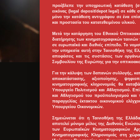
προέβλεπε την υποχρεωτική κατάθεση (σ
εικόνας (legal deposit/depot legal) σε κά
μόνο την κατάθεση αντιγράφου σε ένα επί
και προστασία του κατατεθειμένου υλικού.
Μετά την κατάργηση του Εθνικού Οπτικοακο
διατήρησης των κινηματογραφικών ταινιών 
σε ευρωπαϊκό και διεθνές επίπεδο. Το νομο
την υπηρεσία αυτή στην Ταινιοθήκη της Ε
αποφάσεις και τις συστάσεις των οργάν
Συμβουλίου της Ευρώπης για την οπτικοακο
Για την κάλυψη των δαπανών συλλογής, κα
αποκατάστασης, αξιοποίησης, ψηφι
κινηματογραφικής κληρονομιάς θα καταβά
Υπουργείο Πολιτισμού και Αθλητισμού. Επ
και Αθλητισμού του προϋπολογισμού και 
παραγγελίας έκτακτου οικονομικού ελέγχ
Υπουργείου Οικονομικών.
Σημειώνεται ότι η Ταινιοθήκη της Ελλάδα
αποτελεί μόνιμο μέλος της Διεθνούς Ενώσε
των Ευρωπαϊκών Κινηματογραφικών Αρχ
Κινηματογραφικής Κληρονομιάς στη χώρα