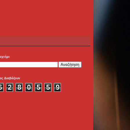
αχτήρι
ας Διαβάζουν
6
2
8
0
5
5
9