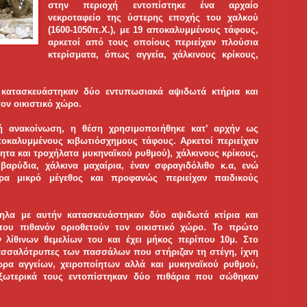
στην περιοχή εντοπίστηκε ένα αρχαίο
νεκροταφείο της ύστερης εποχής του χαλκού
(1600-1050π.Χ.), με 19 αποκαλυμμένους τάφους,
αρκετοί από τους οποίους περιείχαν πλούσια
κτερίσματα, όπως αγγεία, χάλκινους κρίκους,
, κατασκευάστηκαν δύο εντυπωσιακά αψιδωτά κτήρια και
τον οικιστικό χώρο.
ή ανακοίνωση, η θέση χρησιμοποιήθηκε κατ’ αρχήν ως
ποκαλυμμένους κιβωτιόσχημους τάφους. Αρκετοί περιείχαν
ητα και τροχήλατα μυκηναϊκού ρυθμού), χάλκινους κρίκους,
βαρύδια, χάλκινα μαχαίρια, έναν σφραγιδόλιθο κ.α, ενώ
ερα μικρό μέγεθος και προφανώς περιείχαν παιδικούς
ηλα με αυτήν κατασκευάστηκαν δύο αψιδωτά κτίρια και
που πιθανόν οριοθετούν τον οικιστικό χώρο. Το πρώτο
 λίθινων θεμελίων του και έχει μήκος περίπου 10μ. Στο
ασσαλότρυπες των πασσάλων που στήριζαν τη στέγη, ίχνη
ώρα αγγείων, χειροποίητων αλλά και μυκηναϊκού ρυθμού,
Εξωτερικά τους εντοπίστηκαν δύο πιθάρια που σώθηκαν