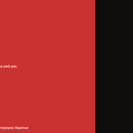
λα μαζι μας
ατηγοριες θεματων