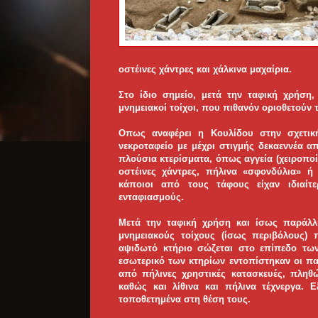
οστέινες χάντρες και χάλκινα μαχαίρια.
Στο ίδιο σημείο, μετά την ταφική χρήση
μνημειακοί τοίχοι, που πιθανόν οριοθετούν 
Οπως αναφέρει η Κουλίδου στην σχετικ
νεκροταφείο με μέχρι στιγμής δεκαεννέα α
πλούσια κτερίσματα, όπως αγγεία (χειροποί
οστέινες χάντρες, πήλινα «σφονδύλια» ή 
κάποιοι από τους τάφους είχαν ιδιαίτ
ενταφιασμούς.
Μετά την ταφική χρήση και ίσως παράλλ
μνημειακούς τοίχους (ίσως περιβόλους) 
αψιδωτό κτήριο σώζεται στο επίπεδο των
εσωτερικό των κτηρίων εντοπίστηκαν οι π
από πήλινες χρηστικές κατασκευές, πληθ
καθώς και λίθινα και πήλινα τέχνεργα. 
τοποθετημένα στη θέση τους.