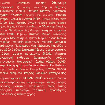
Gossip
Christmas Theater
LHAMBRA
ollywood
Ίδρυμα Μιχάλης
IQ
Woody Allen
ακογιάννης
Ίδρυμα Σταύρος Νιάρχος
Ακρόπολη
ρχαία Ελλάδα
Εθνικό
Γλώσσα του σώματος
έατρο
ΗΠΑ
Ελληνική γλώσσα
Θέατρο BROADWAY
έατρο Eliart
Θέατρο Άνεσις
Θέατρο Εκάτη
Θέατρο
Θέατρο Οδού Κεφαλληνίας
χνος Τέχνης & Πολιτισμού
Ιστορικά
έατρο ΠΚ
Θέατρο Χυτήριο
Θέατρο Ρεξ
αλία
ΚΘΒΕ
Κύπρος
Μάνος Χατζιδάκις
Καβάφης
έγαρο Μουσικής Αθηνών
Μαρία Κάλλας
Μελίνα
ερκούρη
Μουσείο Ακρόπολης
Μουσείο Μπενάκη
αρθενώνας
Πολυχώρος Vault
Στέφανος Καρυδάκης
εστιβάλ
ήξερες ότι
ακροάσεις
Χρύσα Σπηλιώτη
πόψεις
αστεία
βιβλία
αυτοκτονίες
γλυπτική
εκθέσεις ζωγραφικής
ιαγωνισμοί
εκθέσεις
ζωγραφική
ζώδια
ωτογραφίας
θέατρο OLVIO
έατρο Αλκμήνη
θέατρο Βικτώρια
θέατρο Επί Κολωνώ
θέατρο πορεία
έατρο Πάνθεον
θέατρο Παραμυθίας
καιρός
καταγγελίες
στορικά ευρήματα
καρκίνος
κοινωνικά
ινηματογράφος
κοινωνικά δίκτυα
ουκλοθέατρο
κόμικς
μορφές
κριτική κινηματογράφου
μουσική
κφρασης
ντοκιμαντέρ
ξένος τύπος
αράξενα
περίεργα
πολιτική
προσκλήσεις
υνεντεύξεις
ταλέντα
χορός