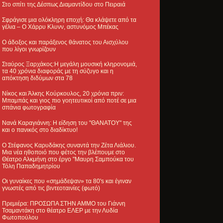
Στο σπίτι της Δέσπως Διαμαντίδου στο Πειραιά
Σφράγισε μια ολόκληρη εποχή: Θα κλάψετε από τα
γέλια – Ο Χάρρυ Κλυνν, αστυνόμος Μπέκας
Ο άδοξος και παράξενος θάνατος του Αισχύλου
που λίγοι γνωρίζουν
Σταύρος Ξαρχάκος:Η μεγάλη μουσική κληρονομιά,
τα 40 χρόνια διαφοράς με τη σύζυγο και η
απόκτηση διδύμων στα 78
Νίκος και Άλκης Κούρκουλος, 20 χρόνια πριν:
Μπαμπάς και γιος πιο γοητευτικοί από ποτέ σε μια
σπάνια φωτογραφία
Νανά Καραγιάννη: Η είδηση του "ΘΑΝΑΤΟΥ" της
και ο πανικός στο διαδίκτυο!
Ο Στέφανος Καρυδάκης συναντά την Ζέτα Λιάλιου.
Μια νέα ηθοποιό που φέτος την βλέπουμε στο
Θέατρο Αλκμήνη στο έργο "Μαυρη Σαμπούκα του
Τόλη Παπαδημητρίου
Οι γυναίκες που «σημάδεψαν» τα 80's και έγιναν
γνωστές από τις βιντεοταινίες (φωτό)
Πρεμιέρα: ΠΡΟΣΩΠΑ ΣΤΗΝ ΑΜΜΟ του Γιάννη
Τσαμαντάκη στο θέατρο ΕΛΕΡ με την Λυδία
Φωτοπούλου