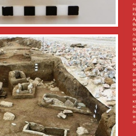
A
H
Κ
Α
θ
Θ
Λύ
Θ
Ιτ
Μ
Μ
Π
Φ
α
δ
φ
θ
θ
ι
κ
κ
έ
π
σ