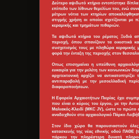
Δεύτερο αψιδωτό κτήριο εντοπίστηκε δίπλα
επίπεδο των λίθινων θεμελίων του, ενώ συν
μέτρων νότια των κτηρίων αποκαλύφθηκαν 
στιγμής χρήση οι οποίοι σχετίζονται με
κεραμικής και τμημάτων πιθαριών.
Τα αψιδωτά κτήρια του ρέματος Ξυδιά απο
περιοχή, όπου σπανίζουν τα οικιστικά κ
συσχετισμός τους με πληθώρα κεραμικής μ
φορά την ένταξη της περιοχής στον θεσσαλικ
Οπως επισημαίνει η υπεύθυνη αρχαιολόγο
ευκαιρία για την μελέτη των κοινωνικών δο
αρχιτεκτονική αρχίζει να αντικατοπτρίζει
αντιπαραβολή με την μεσοελλαδική περ
διαφοροποιήσεων.
Η Εφορεία Αρχαιοτήτων Πιερίας έχει συμπ
που είναι ο κύριος του έργου, με την Αυτ
Μαλιακός-Κλειδί (MKC JV), ώστε το πρώτο 
αναδειχθούν στο αρχαιολογικό Πάρκο Λειβ
Στον ίδιο χώρο θα παρουσιαστούν όλες
κατασκευής της νέας εθνικής οδού ΠΑΘΕ (
πάρκου την πληρέστερη δυνατή πληροφ