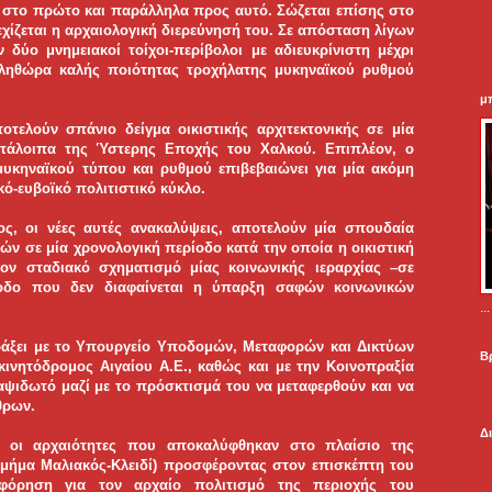
 στο πρώτο και παράλληλα προς αυτό. Σώζεται επίσης στο
εχίζεται η αρχαιολογική διερεύνησή του. Σε απόσταση λίγων
δύο μνημειακοί τοίχοι-περίβολοι με αδιευκρίνιστη μέχρι
 πληθώρα καλής ποιότητας τροχήλατης μυκηναϊκού ρυθμού
μ
τελούν σπάνιο δείγμα οικιστικής αρχιτεκτονικής σε μία
ατάλοιπα της Ύστερης Εποχής του Χαλκού. Επιπλέον, ο
υκηναϊκού τύπου και ρυθμού επιβεβαιώνει για μία ακόμη
ό-ευβοϊκό πολιτιστικό κύκλο.
ς, οι νέες αυτές ανακαλύψεις, αποτελούν μία σπουδαία
μών σε μία χρονολογική περίοδο κατά την οποία η οικιστική
 τον σταδιακό σχηματισμό μίας κοινωνικής ιεραρχίας –σε
ίοδο που δεν διαφαίνεται η ύπαρξη σαφών κοινωνικών
.
ράξει με το Υπουργείο Υποδομών, Μεταφορών και Δικτύων
Β
οκινητόδρομος Αιγαίου Α.Ε., καθώς και με την Κοινοπραξία
αψιδωτό μαζί με το πρόσκτισμά του να μεταφερθούν και να
ήθρων.
Δ
 οι αρχαιότητες που αποκαλύφθηκαν στο πλαίσιο της
τμήμα Μαλιακός-Κλειδί) προσφέροντας στον επισκέπτη του
όρηση για τον αρχαίο πολιτισμό της περιοχής του