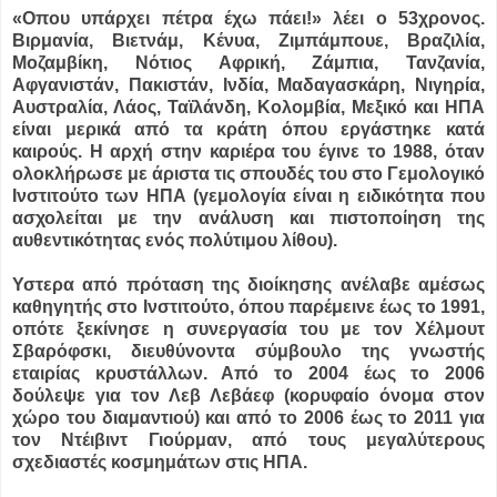
«Οπου υπάρχει πέτρα έχω πάει!» λέει ο 53χρονος.
Βιρμανία, Βιετνάμ, Κένυα, Zιμπάμπουε, Βραζιλία,
Μοζαμβίκη, Νότιος Αφρική, Ζάμπια, Τανζανία,
Αφγανιστάν, Πακιστάν, Ινδία, Μαδαγασκάρη, Νιγηρία,
Αυστραλία, Λάος, Ταϊλάνδη, Κολομβία, Μεξικό και ΗΠΑ
είναι μερικά από τα κράτη όπου εργάστηκε κατά
καιρούς. Η αρχή στην καριέρα του έγινε το 1988, όταν
ολοκλήρωσε με άριστα τις σπουδές του στο Γεμολογικό
Ινστιτούτο των ΗΠΑ (γεμολογία είναι η ειδικότητα που
ασχολείται με την ανάλυση και πιστοποίηση της
αυθεντικότητας ενός πολύτιμου λίθου).
Υστερα από πρόταση της διοίκησης ανέλαβε αμέσως
καθηγητής στο Ινστιτούτο, όπου παρέμεινε έως το 1991,
οπότε ξεκίνησε η συνεργασία του με τον Χέλμουτ
Σβαρόφσκι, διευθύνοντα σύμβουλο της γνωστής
εταιρίας κρυστάλλων. Από το 2004 έως το 2006
δούλεψε για τον Λεβ Λεβάεφ (κορυφαίο όνομα στον
χώρο του διαμαντιού) και από το 2006 έως το 2011 για
τον Ντέιβιντ Γιούρμαν, από τους μεγαλύτερους
σχεδιαστές κοσμημάτων στις ΗΠΑ.