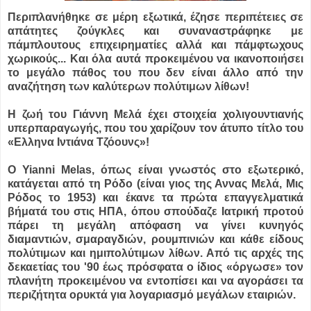
Περιπλανήθηκε σε μέρη εξωτικά, έζησε περιπέτειες σε
απάτητες ζούγκλες και συναναστράφηκε με
πάμπλουτους επιχειρηματίες αλλά και πάμφτωχους
χωρικούς...
Και όλα αυτά προκειμένου να ικανοποιήσει
το μεγάλο πάθος του που δεν είναι άλλο από την
αναζήτηση των καλύτερων πολύτιμων λίθων!
Η ζωή του Γιάννη Μελά έχει στοιχεία χολιγουντιανής
υπερπαραγωγής, που του χαρίζουν τον άτυπο τίτλο του
«Ελληνα Ιντιάνα Τζόουνς»!
Ο Yianni Melas, όπως είναι γνωστός στο εξωτερικό,
κατάγεται από τη Ρόδο (είναι γιος της Αννας Μελά, Μις
Ρόδος το 1953) και έκανε τα πρώτα επαγγελματικά
βήματά του στις ΗΠΑ, όπου σπούδαζε Ιατρική προτού
πάρει τη μεγάλη απόφαση να γίνει κυνηγός
διαμαντιών, σμαραγδιών, ρουμπινιών και κάθε είδους
πολύτιμων και ημιπολύτιμων λίθων. Από τις αρχές της
δεκαετίας του '90 έως πρόσφατα ο ίδιος «όργωσε» τον
πλανήτη προκειμένου να εντοπίσει και να αγοράσει τα
περιζήτητα ορυκτά για λογαριασμό μεγάλων εταιριών.