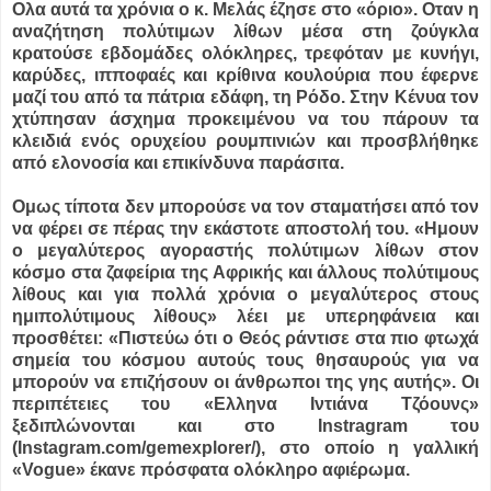
Ολα αυτά τα χρόνια ο κ. Μελάς έζησε στο «όριο». Οταν η
αναζήτηση πολύτιμων λίθων μέσα στη ζούγκλα
κρατούσε εβδομάδες ολόκληρες, τρεφόταν με κυνήγι,
καρύδες, ιπποφαές και κρίθινα κουλούρια που έφερνε
μαζί του από τα πάτρια εδάφη, τη Ρόδο. Στην Κένυα τον
χτύπησαν άσχημα προκειμένου να του πάρουν τα
κλειδιά ενός ορυχείου ρουμπινιών και προσβλήθηκε
από ελονοσία και επικίνδυνα παράσιτα.
Ομως τίποτα δεν μπορούσε να τον σταματήσει από τον
να φέρει σε πέρας την εκάστοτε αποστολή του. «Ημουν
ο μεγαλύτερος αγοραστής πολύτιμων λίθων στον
κόσμο στα ζαφείρια της Αφρικής και άλλους πολύτιμους
λίθους και για πολλά χρόνια ο μεγαλύτερος στους
ημιπολύτιμους λίθους» λέει με υπερηφάνεια και
προσθέτει: «Πιστεύω ότι ο Θεός ράντισε στα πιο φτωχά
σημεία του κόσμου αυτούς τους θησαυρούς για να
μπορούν να επιζήσουν οι άνθρωποι της γης αυτής». Οι
περιπέτειες του «Ελληνα Ιντιάνα Τζόουνς»
ξεδιπλώνονται και στο Instragram του
(Instagram.com/gemexplorer/), στο οποίο η γαλλική
«Vogue» έκανε πρόσφατα ολόκληρο αφιέρωμα.