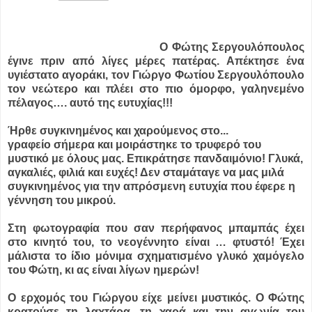
Ο Φώτης Σεργουλόπουλος
έγινε πριν από λίγες μέρες πατέρας. Απέκτησε ένα
υγιέστατο αγοράκι, τον Γιώργο Φωτίου Σεργουλόπουλο
τον νεώτερο και πλέει στο πιο όμορφο, γαληνεμένο
πέλαγος…. αυτό της ευτυχίας!!!
Ήρθε συγκινημένος και χαρούμενος στο...
γραφείο σήμερα και μοιράστηκε το τρυφερό του
μυστικό με όλους μας. Επικράτησε πανδαιμόνιο! Γλυκά,
αγκαλιές, φιλιά και ευχές! Δεν σταμάταγε να μας μιλά
συγκινημένος για την απρόσμενη ευτυχία που έφερε η
γέννηση του μικρού.
Στη φωτογραφία που σαν περήφανος μπαμπάς έχει
στο κινητό του, το νεογέννητο είναι … φτυστό! Έχει
μάλιστα το ίδιο μόνιμα σχηματισμένο γλυκό χαμόγελο
του Φώτη, κι ας είναι λίγων ημερών!
Ο ερχομός του Γιώργου είχε μείνει μυστικός. Ο Φώτης
κρατούσε τη λαχτάρα, τη χαρά και την αγωνία του