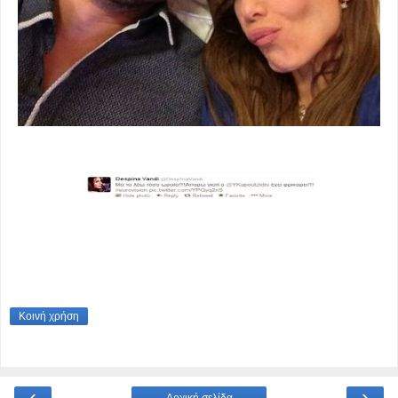
Κοινή χρήση
‹
›