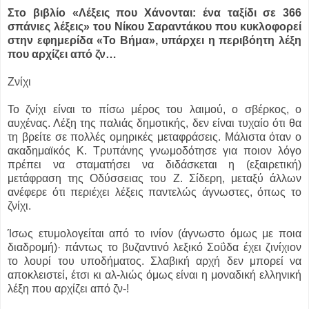
Στο βιβλίο «Λέξεις που Χάνονται: ένα ταξίδι σε 366
σπάνιες λέξεις» του Νίκου Σαραντάκου που κυκλοφορεί
στην εφημερίδα «Το Βήμα», υπάρχει η περιβόητη λέξη
που αρχίζει από ζν…
Ζνίχι
Το ζνίχι είναι το πίσω μέρος του λαιμού, ο σβέρκος, ο
αυχένας. Λέξη της παλιάς δημοτικής, δεν είναι τυχαίο ότι θα
τη βρείτε σε πολλές ομηρικές μεταφράσεις. Μάλιστα όταν ο
ακαδημαϊκός Κ. Τρυπάνης γνωμοδότησε για ποιον λόγο
πρέπει να σταματήσει να διδάσκεται η (εξαιρετική)
μετάφραση της Οδύσσειας του Ζ. Σίδερη, μεταξύ άλλων
ανέφερε ότι περιέχει λέξεις παντελώς άγνωστες, όπως το
ζνίχι.
Ίσως ετυμολογείται από το ινίον (άγνωστο όμως με ποια
διαδρομή)· πάντως το βυζαντινό λεξικό Σοΰδα έχει ζινίχιον
το λουρί του υποδήματος. Σλαβική αρχή δεν μπορεί να
αποκλειστεί, έτσι κι αλ-
λιώς όμως είναι η μοναδική ελληνική
λέξη που αρχίζει από ζν-!