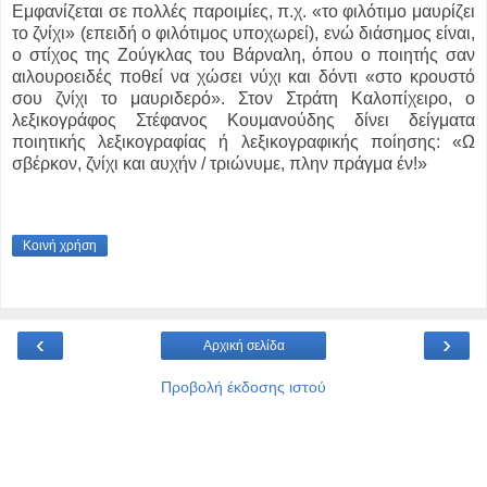
Εμφανίζεται σε πολλές παροιμίες, π.χ. «το φιλότιμο μαυρίζει
το ζνίχι» (επειδή ο φιλότιμος υποχωρεί), ενώ διάσημος είναι,
ο στίχος της Ζούγκλας του Βάρναλη, όπου ο ποιητής σαν
αιλουροειδές ποθεί να χώσει νύχι και δόντι «στο κρουστό
σου ζνίχι το μαυριδερό». Στον Στράτη Καλοπίχειρο, ο
λεξικογράφος Στέφανος Κουμανούδης δίνει δείγματα
ποιητικής λεξικογραφίας ή λεξικογραφικής ποίησης: «Ω
σβέρκον, ζνίχι και αυχήν / τριώνυμε, πλην πράγμα έν!»
Κοινή χρήση
‹
›
Αρχική σελίδα
Προβολή έκδοσης ιστού